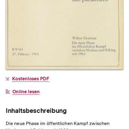
Allgemeine
Download-
Kostenloses PDF
Informationen
Link:
Interner
Online lesen
Link:
Inhaltsbeschreibung
Die neue Phase im öffentlichen Kampf zwischen