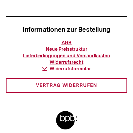
anzeigen
anzei
Informationen zur Bestellung
Informationen
AGB
zur
Neue Preisstruktur
Bestellung
Lieferbedingungen und Versandkosten
Widerrufsrecht
Download-
Widerrufsformular
Link:
VERTRAG WIDERRUFEN
Meta-
Links