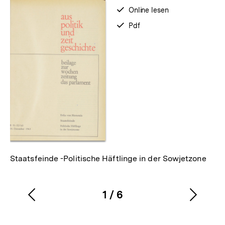
verfügbar
Online lesen
zum
verfügbar
Pdf
als
Staatsfeinde -Politische Häftlinge in der Sowjetzone
1
/
6
Vorherigen
Nächs
Karussellinhalt
von
Inhalt
Inhalt