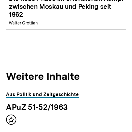
zwischen Moskau und Peking seit
1962
Walter Grottian
Weitere Inhalte
Inhaltskarousell
Inhaltskarussell
Aus Politik und Zeitgeschichte
für
überspringen
APuZ 51-52/1963
weitere
Inhalte
Inhalt
merken