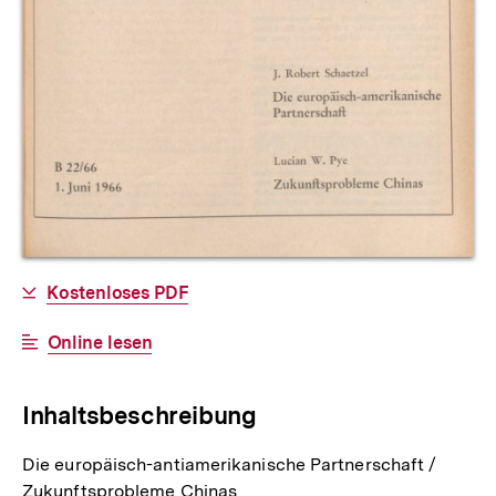
Allgemeine
Download-
Kostenloses PDF
Informationen
Link:
Interner
Online lesen
Link:
Inhaltsbeschreibung
Die europäisch-antiamerikanische Partnerschaft /
Zukunftsprobleme Chinas