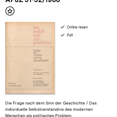
Inhalte
Inhalt
merken
verfügbar
Online lesen
zum
verfügbar
Pdf
als
Die Frage nach dem Sinn der Geschichte / Das
individuelle Selbstverständnis des modernen
Menschen als politisches Problem