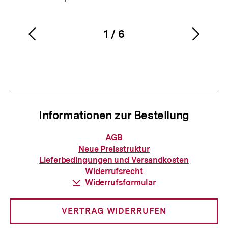
1
/
6
Vorherigen
Nächs
Karussellinhalt
von
Inhalt
Inhalt
anzeigen
anzei
Informationen zur Bestellung
Informationen
AGB
zur
Neue Preisstruktur
Bestellung
Lieferbedingungen und Versandkosten
Widerrufsrecht
Download-
Widerrufsformular
Link:
VERTRAG WIDERRUFEN