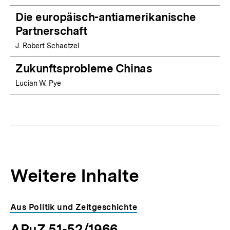
Die europäisch-antiamerikanische
Partnerschaft
J. Robert Schaetzel
Zukunftsprobleme Chinas
Lucian W. Pye
Weitere Inhalte
Inhaltskarousell
Inhaltskarussell
Aus Politik und Zeitgeschichte
für
überspringen
APuZ 51-52/1966
weitere