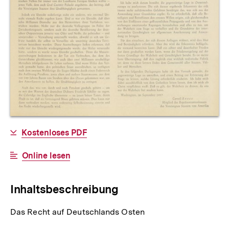
Allgemeine
Download-
Kostenloses PDF
Informationen
Link:
Interner
Online lesen
Link:
Inhaltsbeschreibung
Das Recht auf Deutschlands Osten