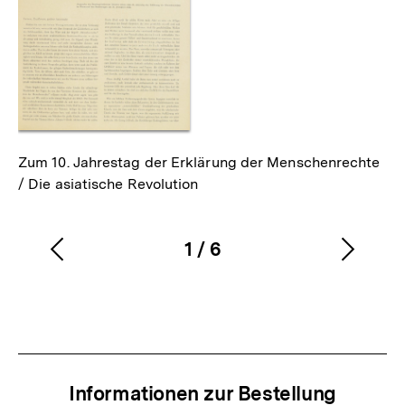
Zum 10. Jahrestag der Erklärung der Menschenrechte
/ Die asiatische Revolution
1
/
6
Vorherigen
Nächs
Karussellinhalt
von
Inhalt
Inhalt
anzeigen
anzei
Informationen zur Bestellung