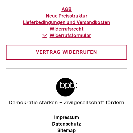
Informationen
AGB
zur
Neue Preisstruktur
Bestellung
Lieferbedingungen und Versandkosten
Widerrufsrecht
Download-
Widerrufsformular
Link:
VERTRAG WIDERRUFEN
Meta-
Links
Zur
Demokratie stärken –
Zivilgesellschaft fördern
Startseite
der
Meta-
Impressum
bpb
Navigation
Datenschutz
Sitemap