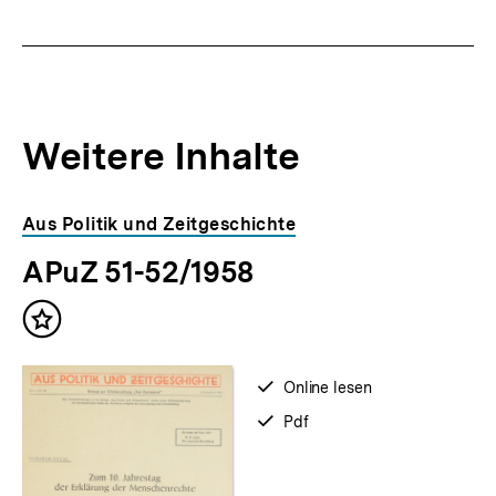
Weitere Inhalte
Inhaltskarousell
Inhaltskarussell
Aus Politik und Zeitgeschichte
für
überspringen
APuZ 51-52/1958
weitere
Inhalte
Inhalt
merken
verfügbar
Online lesen
zum
verfügbar
Pdf
als