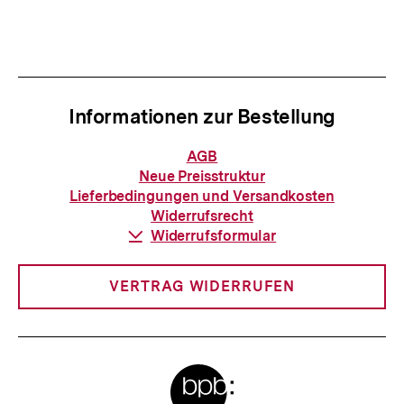
Inhalt
Inhalt
anzeigen
anzei
Informationen zur Bestellung
Informationen
AGB
zur
Neue Preisstruktur
Bestellung
Lieferbedingungen und Versandkosten
Widerrufsrecht
Download-
Widerrufsformular
Link:
VERTRAG WIDERRUFEN
Meta-