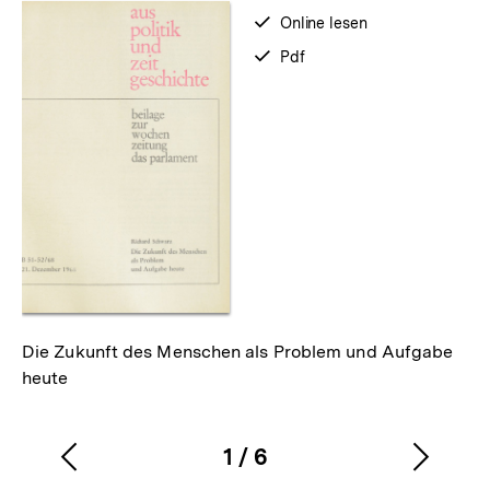
verfügbar
Online lesen
zum
verfügbar
Pdf
als
Die Zukunft des Menschen als Problem und Aufgabe
heute
1
/
6
Vorherigen
Nächs
Karussellinhalt
von