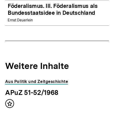
Föderalismus. III. Föderalismus als
Bundesstaatsidee in Deutschland
Ernst Deuerlein
Weitere Inhalte
Inhaltskarousell
Inhaltskarussell
Aus Politik und Zeitgeschichte
für
überspringen
APuZ 51-52/1968
weitere
Inhalte
Inhalt
merken