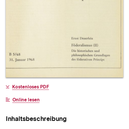
Allgemeine
Download-
Kostenloses PDF
Informationen
Link:
Interner
Online lesen
Link:
Inhaltsbeschreibung