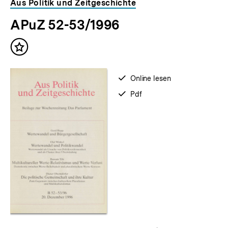
Inhaltskarousell
Inhaltskarussell
Aus Politik und Zeitgeschichte
für
überspringen
APuZ 52-53/1996
weitere
Inhalte
Inhalt
merken
verfügbar
Online lesen
zum
verfügbar
Pdf
als