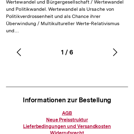
Wertewandel und Bürgergesellschaft / Wertewandel
und Politikwandel. Wertewandel als Ursache von
Politikverdrossenheit und als Chance ihrer
Überwindung / Multikultureller Werte-Relativismus
und…
1
/
6
Vorherigen
Nächs
Karussellinhalt
von
Inhalt
Inhalt
anzeigen
anzei
Informationen zur Bestellung
Informationen
AGB
zur
Neue Preisstruktur
Bestellung
Lieferbedingungen und Versandkosten
Widerrufsrecht