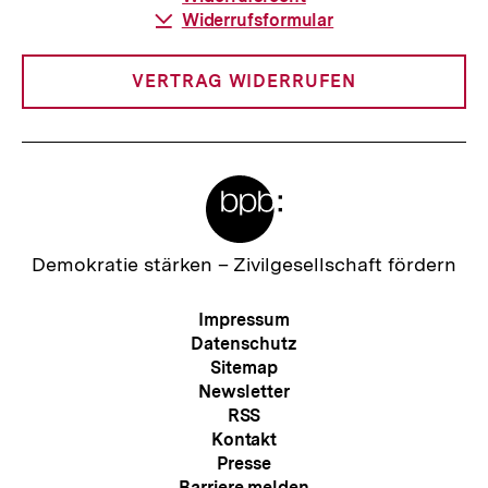
Download-
Widerrufsformular
Link:
VERTRAG WIDERRUFEN
Meta-
Links
Zur
Demokratie stärken –
Zivilgesellschaft fördern
Startseite
der
Meta-
Impressum
bpb
Navigation
Datenschutz
Sitemap
Newsletter
RSS
Kontakt
Presse
Barriere melden