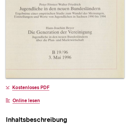
Allgemeine
Download-
Kostenloses PDF
Informationen
Link:
Interner
Online lesen
Link:
Inhaltsbeschreibung