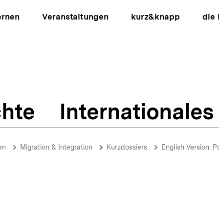
ernen
Veranstaltungen
kurz&knapp
die
hte
Internationales
ion
en
Migration & Integration
Kurzdossiers
English Version: Po