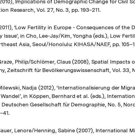
2010), Implications of Demographic Change for Civil S
ion Research, Vol. 27, No. 3, pp. 193–211.
2011), ‘Low Fertility in Europe - Consequences of the
 Issue’, in Cho, Lee-Jay/Kim, Yongha (eds.), Low Ferti
rtheast Asia, Seoul/Honolulu: KIHASA/NAEF, pp. 105–1
raze, Philip/Schlömer, Claus (2008), Spatial Impacts
, Zeitschrift für Bevölkerungswissenschaft, Vol. 33, N
ilewski, Nadja (2012), ‘Internationalisierung der Migr
andel’, in Köppen, Bernhard et al. (eds.), Internation
r Deutschen Gesellschaft für Demographie, No. 5, Nor
–41.
auer, Lenore/Henning, Sabine (2007), International Mi