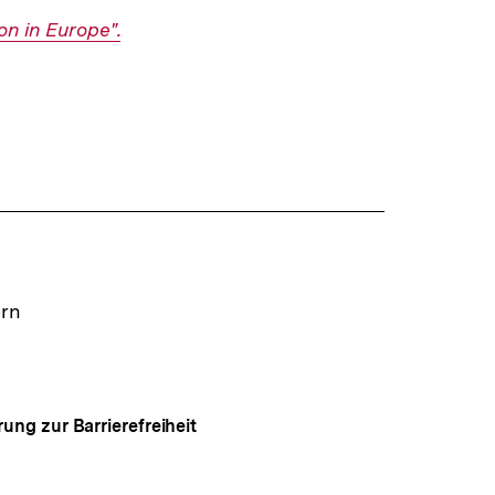
n in Europe".
ern
rung zur Barrierefreiheit
Auf