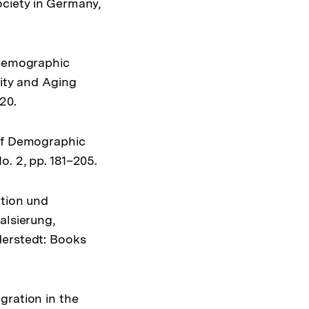
ociety in Germany,
 Demographic
lity and Aging
20.
 of Demographic
o. 2, pp. 181–205.
ation und
alsierung,
derstedt: Books
gration in the