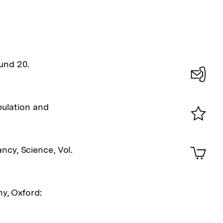
und 20.
Konta
0
pulation and
Merklist
ansehen
0
Artik
ncy, Science, Vol.
im
Shop-
Warenko
ansehen
y, Oxford: