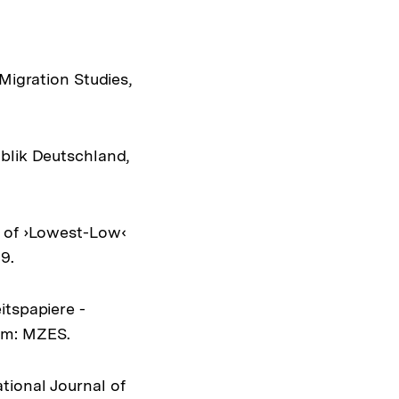
Migration Studies,
ublik Deutschland,
d of ›Lowest-Low‹
9.
itspapiere -
im: MZES.
tional Journal of