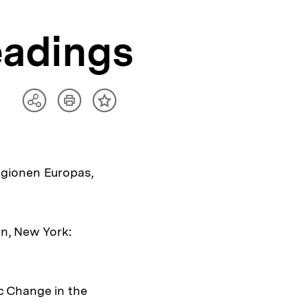
eadings
Artikel
Teilen
Inhalt
drucken
Optionen
merken
anzeigen
egionen Europas,
on, New York:
c Change in the