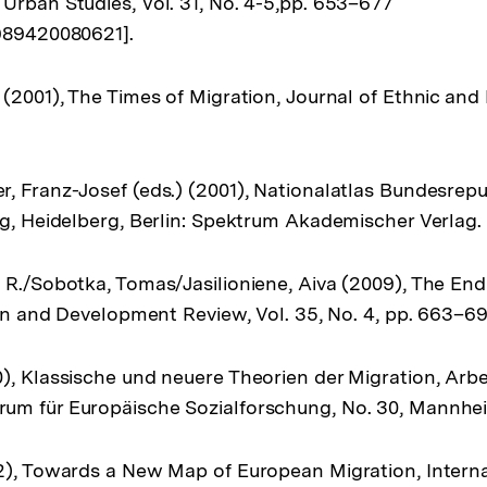
Urban Studies, Vol. 31, No. 4-5,pp. 653–677
0989420080621].
 (2001), The Times of Migration, Journal of Ethnic and 
, Franz-Josef (eds.) (2001), Nationalatlas Bundesrep
ng, Heidelberg, Berlin: Spektrum Akademischer Verlag.
 R./Sobotka, Tomas/Jasilioniene, Aiva (2009), The En
tion and Development Review, Vol. 35, No. 4, pp. 663–69
), Klassische und neuere Theorien der Migration, Arbe
um für Europäische Sozialforschung, No. 30, Mannhe
2), Towards a New Map of European Migration, Interna