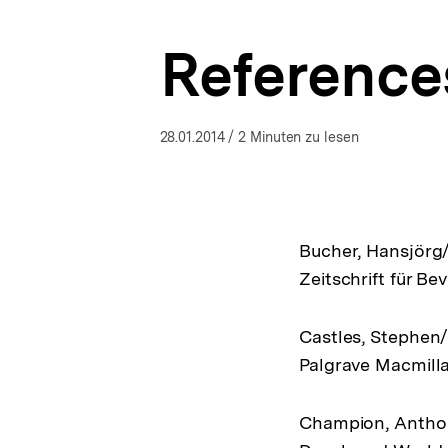
Aktuelle
a
Themen
t
|
Reference
i
bpb.de
o
n
28.01.2014
/ 2 Minuten zu lesen
Bucher, Hansjörg
Zeitschrift für Be
Castles, Stephen/M
Palgrave Macmilla
Champion, Anthon