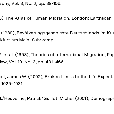
hy, Vol. 8, No. 2, pp. 89-106.
10), The Atlas of Human Migration, London: Earthscan.
 (1989), Bevölkerungsgeschichte Deutschlands im 19. 
nkfurt am Main: Suhrkamp.
 et al. (1993), Theories of International Migration, Po
w, Vol. 19, No. 3, pp. 431–466.
l, James W. (2002), Broken Limits to the Life Expecta
. 1029–1031.
./Heuveline, Patrick/Guillot, Michel (2001), Demograph