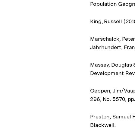
Population Geograp
King, Russell (20
Marschalck, Peter
Jahrhundert, Fra
Massey, Douglas S.
Development Revie
Oeppen, Jim/Vaupe
296, No. 5570, pp
Preston, Samuel H
Blackwell.