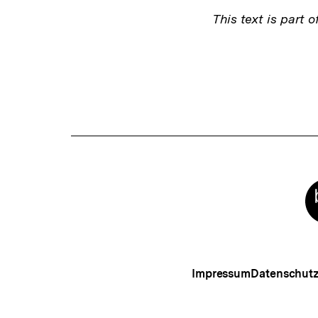
This text is part o
Fussnoten
Meta-
Links
Impressum
Datenschut