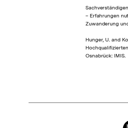
Sachverständigenr
– Erfahrungen nu
Zuwanderung und I
Hunger, U. and Ko
Hochqualifizierten
Osnabrück: IMIS.
Fussnoten