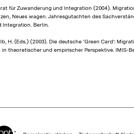
at für Zuwanderung und Integration (2004). Migratio
tzen, Neues wagen. Jahresgutachten des Sachverständ
ntegration. Berlin.
lb, H. (Eds.) (2003). Die deutsche 'Green Card': Migra
 in theoretischer und empirischer Perspektive. IMIS-Be
Zur