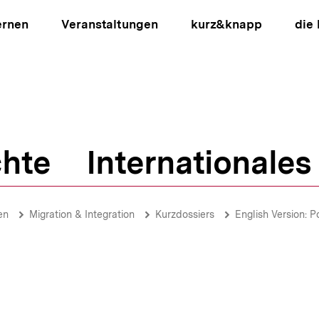
ernen
Veranstaltungen
kurz&knapp
die
hte
Internationales
ion
en
Migration & Integration
Kurzdossiers
English Version: Po