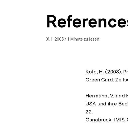
bpb.de
a
t
Reference
i
o
n
01.11.2005
/ 1 Minute zu lesen
Kolb, H. (2003). 
Green Card. Zeits
Hermann, V. and H
USA und ihre Bede
22.
Osnabrück: IMIS. 