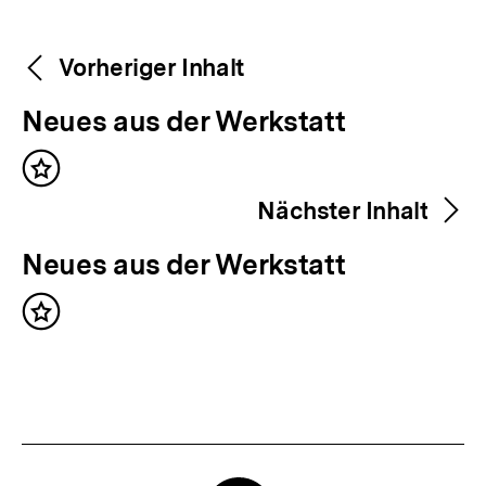
Weitere
Content-
Vorheriger Inhalt
Navigation
Inhalte
V
Neues aus der Werkstatt
o
Inhalt
r
merken
Nächster Inhalt
h
e
N
Neues aus der Werkstatt
r
ä
i
Inhalt
c
merken
g
h
e
s
r
t
I
e