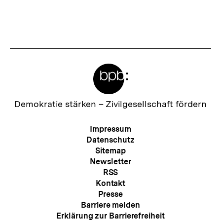
merken
g
h
e
s
r
t
I
e
n
Meta-
r
h
Links
I
a
n
Zur
Demokratie stärken –
Zivilgesellschaft fördern
l
Startseite
h
der
t
Meta-
Impressum
a
bpb
Navigation
Datenschutz
:
l
Sitemap
Newsletter
t
RSS
:
Kontakt
Presse
Barriere melden
Erklärung zur Barrierefreiheit