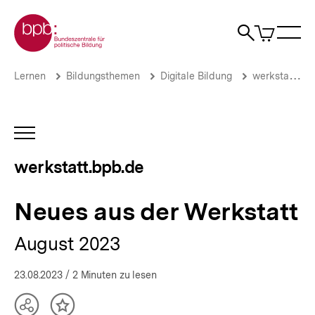
Direkt
Zur Startseite der bpb
zum
0
Artikel
Sho
Seiteninhalt
im
Naviga
Suche
springen
War
öffne
öffnen
öff
Pfadnavigation
Neues
Brotkrümelnavigation
Lernen
Bildungsthemen
Digitale Bildung
werkstatt.bpb.de
aus
der
Werkstatt
|
INHALTSNAVIGATION
werkstatt.bpb.de
ÖFFNEN
|
werkstatt.bpb.de
bpb.de
Neues aus der Werkstatt
August 2023
23.08.2023
/ 2 Minuten zu lesen
Teilen
Inhalt