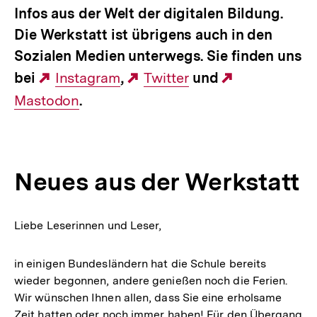
Infos aus der Welt der digitalen Bildung.
Die Werkstatt ist übrigens auch in den
Sozialen Medien unterwegs. Sie finden uns
bei
Externer
Instagram
,
Externer
Twitter
und
Externer
Mastodon
Link:
.
Link:
Link:
Neues aus der Werkstatt
Liebe Leserinnen und Leser,
in einigen Bundesländern hat die Schule bereits
wieder begonnen, andere genießen noch die Ferien.
Wir wünschen Ihnen allen, dass Sie eine erholsame
Zeit hatten oder noch immer haben! Für den Übergang