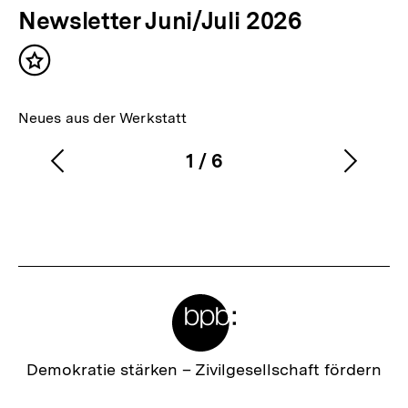
Newsletter Juni/Juli 2026
Inhalt
merken
Neues aus der Werkstatt
1
/
6
Vorherigen
Nächs
Karussellinhalt
von
Inhalt
Inhalt
anzeigen
anzei
Meta-
Links
Zur
Demokratie stärken –
Zivilgesellschaft fördern
Startseite
der