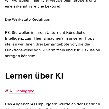
Wir wünschen Ihnen viel Freude beim Stöbern und
eine erkenntnisreiche Lektüre!
Die Werkstatt-Redaktion
PS: Sie wollen in ihrem Unterricht Künstliche
Intelligenz zum Thema machen? In unseren Tipps
stellen wir Ihnen drei Lernangebote vor, die die
Funktionsweise von KI vermitteln und zur Diskussion
anregen können:
Lernen über KI
Externer
AI Unplugged
Link:
Das Angebot "AI Unplugged" wurde an der Friedrich-