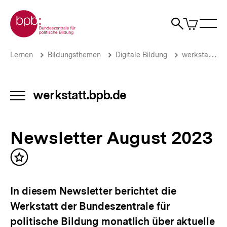
Direkt
Zur Startseite der bpb
zum
0
Artikel
Sho
Seiteninhalt
im
Naviga
Suche
springen
War
öffne
öffnen
öff
Pfadnavigation
Newsletter
Brotkrümelnavigation
Lernen
Bildungsthemen
Digitale Bildung
werkstatt.bpb.de
August
2023
|
werkstatt.bpb.de
werkstatt.bpb.de
INHALTSNAVIGATION
|
ÖFFNEN
bpb.de
Newsletter August 2023
Inhalt
merken
In diesem Newsletter berichtet die
Werkstatt der Bundeszentrale für
politische Bildung monatlich über aktuelle