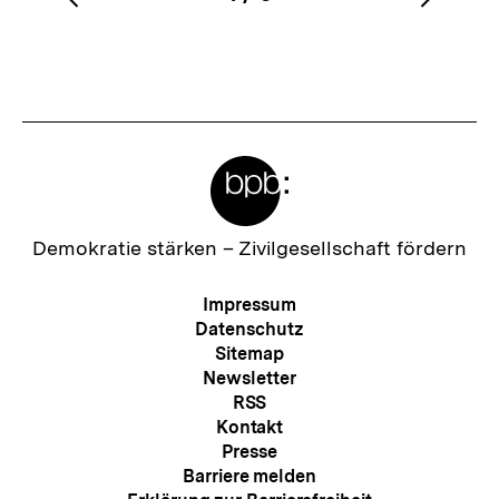
Vorherigen
Nächs
Karussellinhalt
von
Inhalt
Inhalt
anzeigen
anzei
Meta-
Links
Zur
Demokratie stärken –
Zivilgesellschaft fördern
Startseite
der
Meta-
Impressum
bpb
Navigation
Datenschutz
Sitemap
Newsletter
RSS
Kontakt
Presse
Barriere melden