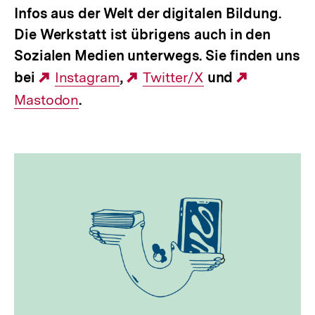
Infos aus der Welt der digitalen Bildung.
Die Werkstatt ist übrigens auch in den
Sozialen Medien unterwegs. Sie finden uns
bei
Externer
Instagram
,
Externer
Twitter/X
und
Externer
Mastodon
Link:
.
Link:
Link: