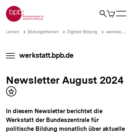
Direkt
Zur Startseite der bpb
zum
0
Artikel
Sho
Seiteninhalt
im
Naviga
Suche
springen
War
öffne
öffnen
öff
Pfadnavigation
Newsletter
Brotkrümelnavigation
Lernen
Bildungsthemen
Digitale Bildung
werkstatt.bpb.de
August
2024
|
werkstatt.bpb.de
werkstatt.bpb.de
INHALTSNAVIGATION
|
ÖFFNEN
bpb.de
Newsletter August 2024
Inhalt
merken
In diesem Newsletter berichtet die
Werkstatt der Bundeszentrale für
politische Bildung monatlich über aktuelle