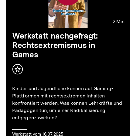
2 Min.
Video
Dauer
Werkstatt nachgefragt:
2
Rechtsextremismus in
Min.
Games
Inhalt
merken
Kinder und Jugendliche können auf Gaming-
Plattformen mit rechtsextremen Inhalten
konfrontiert werden. Was können Lehrkräfte und
Pädagogen tun, um einer Radikalisierung
entgegenzuwirken?
Werkstatt vom 16.07.2025