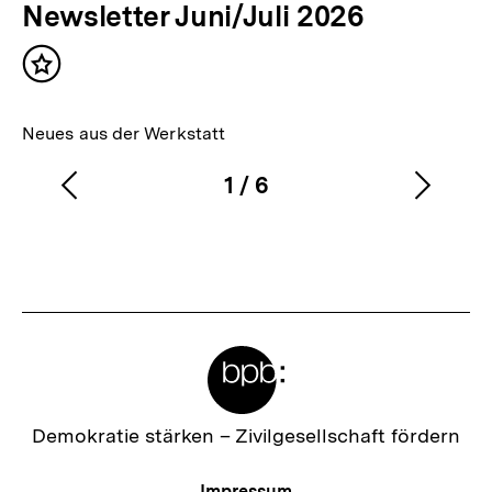
Newsletter Juni/Juli 2026
Inhalt
merken
Neues aus der Werkstatt
1
/
6
Vorherigen
Nächs
Karussellinhalt
von
Inhalt
Inhalt
anzeigen
anzei
Meta-
Links
Zur
Demokratie stärken –
Zivilgesellschaft fördern
Startseite
der
Meta-
Impressum