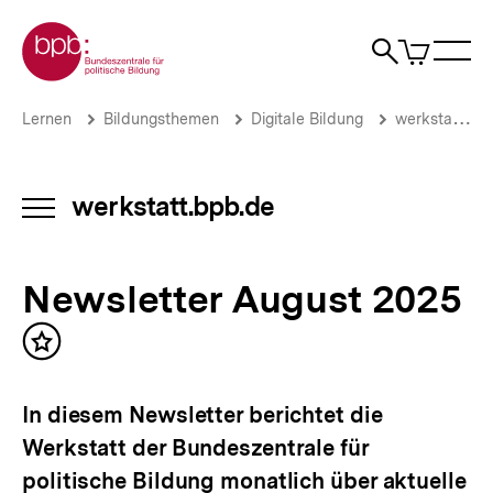
Direkt
Zur Startseite der bpb
zum
0
Artikel
Sho
Seiteninhalt
im
Naviga
Suche
springen
War
öffne
öffnen
öff
Pfadnavigation
Newsletter
Brotkrümelnavigation
Lernen
Bildungsthemen
Digitale Bildung
werkstatt.bpb.de
August
2025
|
werkstatt.bpb.de
werkstatt.bpb.de
INHALTSNAVIGATION
|
ÖFFNEN
bpb.de
Newsletter August 2025
Inhalt
merken
In diesem Newsletter berichtet die
Werkstatt der Bundeszentrale für
politische Bildung monatlich über aktuelle