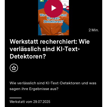
2 Min.
Video
Dauer
Werkstatt recherchiert: Wie
2
verlässlich sind KI-Text-
Min.
Detektoren?
Inhalt
merken
Wie verlässlich sind KI-Text-Detektoren und was
sagen ihre Ergebnisse aus?
Werkstatt vom 29.07.2025