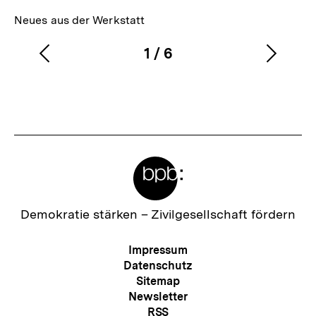
Neues aus der Werkstatt
1
/
6
Vorherigen
Nächs
Karussellinhalt
von
Inhalt
Inhalt
anzeigen
anzei
Meta-
Links
Zur
Demokratie stärken –
Zivilgesellschaft fördern
Startseite
der
Meta-
Impressum
bpb
Navigation
Datenschutz
Sitemap
Newsletter
RSS