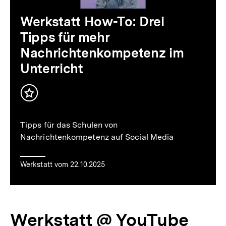
Video
Dauer
Werkstatt How-To: Drei
2
Tipps für mehr
Min.
Nachrichtenkompetenz im
Unterricht
Inhalt
merken
Tipps für das Schulen von
Nachrichtenkompetenz auf Social Media
Werkstatt vom 22.10.2025
Werkstatt @ YouTube