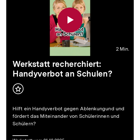
2 Min.
Video
Dauer
Werkstatt recherchiert:
2
Handyverbot an Schulen?
Min.
Inhalt
merken
Hilft ein Handyverbot gegen Ablenkungund und
fördert das Miteinander von Schülerinnen und
Schülern?