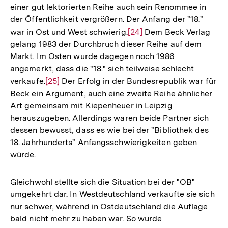
einer gut lektorierten Reihe auch sein Renommee in
der Öffentlichkeit vergrößern. Der Anfang der "18."
war in Ost und West schwierig.
Zur
[24]
Dem Beck Verlag
gelang 1983 der Durchbruch dieser Reihe auf dem
Auflösung
Markt. Im Osten wurde dagegen noch 1986
der
angemerkt, dass die "18." sich teilweise schlecht
Fußnote
verkaufe.
Zur
[25]
Der Erfolg in der Bundesrepublik war für
Beck ein Argument, auch eine zweite Reihe ähnlicher
Auflösung
Art gemeinsam mit Kiepenheuer in Leipzig
der
herauszugeben. Allerdings waren beide Partner sich
Fußnote
dessen bewusst, dass es wie bei der "Bibliothek des
18. Jahrhunderts" Anfangsschwierigkeiten geben
würde.
Gleichwohl stellte sich die Situation bei der "OB"
umgekehrt dar. In Westdeutschland verkaufte sie sich
nur schwer, während in Ostdeutschland die Auflage
bald nicht mehr zu haben war. So wurde