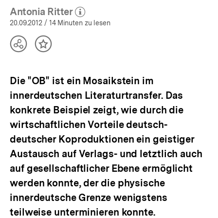
Antonia Ritter
(Mehr zum Autor)
öffnen
20.09.2012
/ 14 Minuten zu lesen
Teilen
Inhalt
Optionen
merken
anzeigen
Die "OB" ist ein Mosaikstein im
innerdeutschen Literaturtransfer. Das
konkrete Beispiel zeigt, wie durch die
wirtschaftlichen Vorteile deutsch-
deutscher Koproduktionen ein geistiger
Austausch auf Verlags- und letztlich auch
auf gesellschaftlicher Ebene ermöglicht
werden konnte, der die physische
innerdeutsche Grenze wenigstens
teilweise unterminieren konnte.