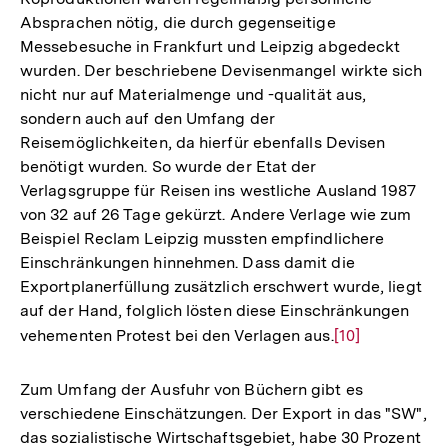
Absprachen nötig, die durch gegenseitige
Fußnote
der
Messebesuche in Frankfurt und Leipzig abgedeckt
Fußnote
wurden. Der beschriebene Devisenmangel wirkte sich
nicht nur auf Materialmenge und -qualität aus,
sondern auch auf den Umfang der
Reisemöglichkeiten, da hierfür ebenfalls Devisen
benötigt wurden. So wurde der Etat der
Verlagsgruppe für Reisen ins westliche Ausland 1987
von 32 auf 26 Tage gekürzt. Andere Verlage wie zum
Beispiel Reclam Leipzig mussten empfindlichere
Einschränkungen hinnehmen. Dass damit die
Exportplanerfüllung zusätzlich erschwert wurde, liegt
auf der Hand, folglich lösten diese Einschränkungen
vehementen Protest bei den Verlagen aus.
Zur
[10]
Auflösung
der
Zum Umfang der Ausfuhr von Büchern gibt es
Fußnote
verschiedene Einschätzungen. Der Export in das "SW",
das sozialistische Wirtschaftsgebiet, habe 30 Prozent