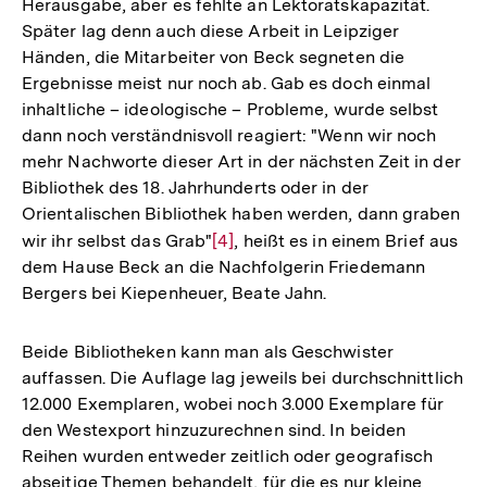
Herausgabe, aber es fehlte an Lektoratskapazität.
Später lag denn auch diese Arbeit in Leipziger
Händen, die Mitarbeiter von Beck segneten die
Ergebnisse meist nur noch ab. Gab es doch einmal
inhaltliche – ideologische – Probleme, wurde selbst
dann noch verständnisvoll reagiert: "Wenn wir noch
mehr Nachworte dieser Art in der nächsten Zeit in der
Bibliothek des 18. Jahrhunderts oder in der
Orientalischen Bibliothek haben werden, dann graben
wir ihr selbst das Grab"
Zur
[4]
, heißt es in einem Brief aus
dem Hause Beck an die Nachfolgerin Friedemann
Auflösung
Bergers bei Kiepenheuer, Beate Jahn.
der
Fußnote
Beide Bibliotheken kann man als Geschwister
auffassen. Die Auflage lag jeweils bei durchschnittlich
12.000 Exemplaren, wobei noch 3.000 Exemplare für
den Westexport hinzuzurechnen sind. In beiden
Reihen wurden entweder zeitlich oder geografisch
abseitige Themen behandelt, für die es nur kleine