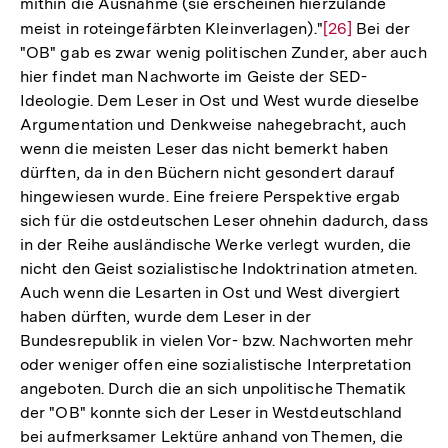
mithin die Ausnahme (sie erscheinen hierzulande
meist in roteingefärbten Kleinverlagen)."
Zur
[26]
Bei der
"OB" gab es zwar wenig politischen Zunder, aber auch
Auflösung
hier findet man Nachworte im Geiste der SED-
der
Ideologie. Dem Leser in Ost und West wurde dieselbe
Fußnote
Argumentation und Denkweise nahegebracht, auch
wenn die meisten Leser das nicht bemerkt haben
dürften, da in den Büchern nicht gesondert darauf
hingewiesen wurde. Eine freiere Perspektive ergab
sich für die ostdeutschen Leser ohnehin dadurch, dass
in der Reihe ausländische Werke verlegt wurden, die
nicht den Geist sozialistische Indoktrination atmeten.
Auch wenn die Lesarten in Ost und West divergiert
haben dürften, wurde dem Leser in der
Bundesrepublik in vielen Vor- bzw. Nachworten mehr
oder weniger offen eine sozialistische Interpretation
angeboten. Durch die an sich unpolitische Thematik
der "OB" konnte sich der Leser in Westdeutschland
Zum
bei aufmerksamer Lektüre anhand von Themen, die
Seite