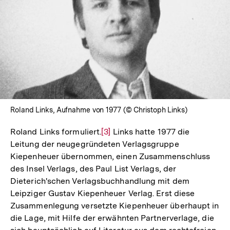
In
Lightbox
öffnen
Roland Links, Aufnahme von 1977 (© Christoph Links)
Roland Links formuliert.
Zur
[3]
Links hatte 1977 die
Leitung der neugegründeten Verlagsgruppe
Auflösung
Kiepenheuer übernommen, einen Zusammenschluss
der
des Insel Verlags, des Paul List Verlags, der
Fußnote
Dieterich'schen Verlagsbuchhandlung mit dem
Leipziger Gustav Kiepenheuer Verlag. Erst diese
Zusammenlegung versetzte Kiepenheuer überhaupt in
die Lage, mit Hilfe der erwähnten Partnerverlage, die