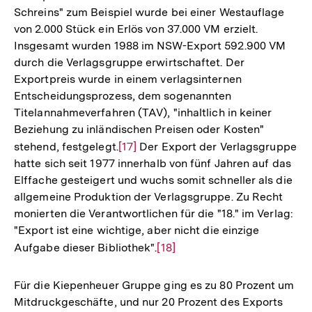
Schreins" zum Beispiel wurde bei einer Westauflage
von 2.000 Stück ein Erlös von 37.000 VM erzielt.
Insgesamt wurden 1988 im NSW-Export 592.900 VM
durch die Verlagsgruppe erwirtschaftet. Der
Exportpreis wurde in einem verlagsinternen
Entscheidungsprozess, dem sogenannten
Titelannahmeverfahren (TAV), "inhaltlich in keiner
Beziehung zu inländischen Preisen oder Kosten"
stehend, festgelegt.
Zur
[17]
Der Export der Verlagsgruppe
hatte sich seit 1977 innerhalb von fünf Jahren auf das
Auflösung
Elffache gesteigert und wuchs somit schneller als die
der
allgemeine Produktion der Verlagsgruppe. Zu Recht
Fußnote
monierten die Verantwortlichen für die "18." im Verlag:
"Export ist eine wichtige, aber nicht die einzige
Aufgabe dieser Bibliothek".
Zur
[18]
Auflösung
der
Für die Kiepenheuer Gruppe ging es zu 80 Prozent um
Fußnote
Mitdruckgeschäfte, und nur 20 Prozent des Exports