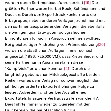
wurden durch Sortimentsausfuhren erzielt.
Zur
[19]
Die
größten Partner waren hierbei Beck, Schünemann und
Auflösung
Dausien. Durch den Exportdruck konkurrierte die
der
Erbegruppe, neben anderen Verlagen, zunehmend mit
Fußnote
den sortimentsexportierenden Verlagen, die ebenfalls
die wenigen qualitativ guten polygrafischen
Einrichtungen für sich in Anspruch nehmen wollten.
Bei gleichzeitiger Androhung von Prämienkürzung
Zur
[20]
wurden die staatlichen Auflagen immer so hoch
Auflös
angesetzt (1986: 725.000 VM), dass Kiepenheuer und
der
seine Partner nur in Ausnahmefällen diese
Fußno
"Kampfziele" erreichen konnten.
Zur
[21]
Durch die
langfristig gebundenen Mitdruckgeschäfte bei den
Auflösung
Reihen war es dem Verlag nur schwer möglich, den
der
jährlich geforderten Exporterhöhungen Folge zu
Fußnote
leisten. Außerdem drohten bei Ausfall eines
Exporttitels finanzielle Vertragsstrafen von der HV.
Dies führte immer wieder zu Querelen mit den
Druckereien, die hauptsächlich für die