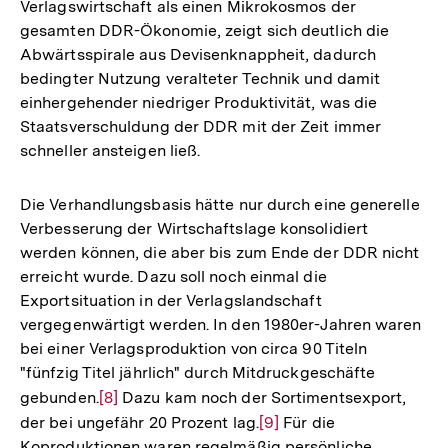
Verlagswirtschaft als einen Mikrokosmos der
gesamten DDR-Ökonomie, zeigt sich deutlich die
Abwärtsspirale aus Devisenknappheit, dadurch
bedingter Nutzung veralteter Technik und damit
einhergehender niedriger Produktivität, was die
Staatsverschuldung der DDR mit der Zeit immer
schneller ansteigen ließ.
Die Verhandlungsbasis hätte nur durch eine generelle
Verbesserung der Wirtschaftslage konsolidiert
werden können, die aber bis zum Ende der DDR nicht
erreicht wurde. Dazu soll noch einmal die
Exportsituation in der Verlagslandschaft
vergegenwärtigt werden. In den 1980er-Jahren waren
bei einer Verlagsproduktion von circa 90 Titeln
"fünfzig Titel jährlich" durch Mitdruckgeschäfte
gebunden.
Zur
[8]
Dazu kam noch der Sortimentsexport,
der bei ungefähr 20 Prozent lag.
Auflösung
Zur
[9]
Für die
Koproduktionen waren regelmäßig persönliche
der
Auflösung