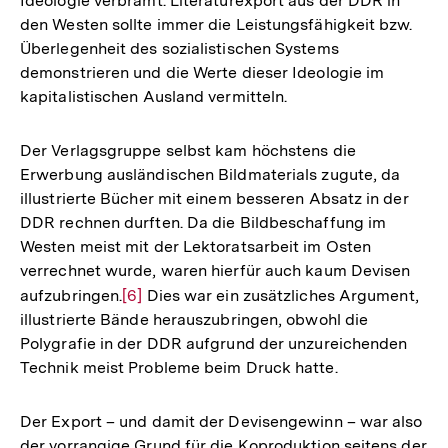
Ideologie verbrämt. Literaturexport aus der DDR in
den Westen sollte immer die Leistungsfähigkeit bzw.
Überlegenheit des sozialistischen Systems
demonstrieren und die Werte dieser Ideologie im
kapitalistischen Ausland vermitteln.
Der Verlagsgruppe selbst kam höchstens die
Erwerbung ausländischen Bildmaterials zugute, da
illustrierte Bücher mit einem besseren Absatz in der
DDR rechnen durften. Da die Bildbeschaffung im
Westen meist mit der Lektoratsarbeit im Osten
verrechnet wurde, waren hierfür auch kaum Devisen
aufzubringen.
Zur
[6]
Dies war ein zusätzliches Argument,
illustrierte Bände herauszubringen, obwohl die
Auflösung
Polygrafie in der DDR aufgrund der unzureichenden
der
Technik meist Probleme beim Druck hatte.
Fußnote
Der Export – und damit der Devisengewinn – war also
der vorrangige Grund für die Koproduktion seitens der