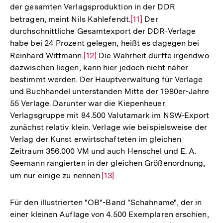
der gesamten Verlagsproduktion in der DDR
betragen, meint Nils Kahlefendt.
Zur
[11]
Der
durchschnittliche Gesamtexport der DDR-Verlage
Auflösung
habe bei 24 Prozent gelegen, heißt es dagegen bei
der
Reinhard Wittmann.
Zur
[12]
Die Wahrheit dürfte irgendwo
Fußnote
dazwischen liegen, kann hier jedoch nicht näher
Auflösung
bestimmt werden. Der Hauptverwaltung für Verlage
der
und Buchhandel unterstanden Mitte der 1980er-Jahre
Fußnote
55 Verlage. Darunter war die Kiepenheuer
Verlagsgruppe mit 84.500 Valutamark im NSW-Export
zunächst relativ klein. Verlage wie beispielsweise der
Verlag der Kunst erwirtschafteten im gleichen
Zeitraum 356.000 VM und auch Henschel und E. A.
Seemann rangierten in der gleichen Größenordnung,
um nur einige zu nennen.
Zur
[13]
Auflösung
der
Für den illustrierten "OB"-Band "Schahname", der in
Fußnote
einer kleinen Auflage von 4.500 Exemplaren erschien,