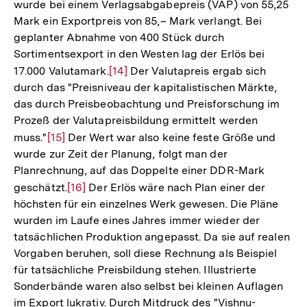
wurde bei einem Verlagsabgabepreis (VAP) von 55,25
Mark ein Exportpreis von 85,– Mark verlangt. Bei
geplanter Abnahme von 400 Stück durch
Sortimentsexport in den Westen lag der Erlös bei
17.000 Valutamark.
Zur
[14]
Der Valutapreis ergab sich
durch das "Preisniveau der kapitalistischen Märkte,
Auflösung
das durch Preisbeobachtung und Preisforschung im
der
Prozeß der Valutapreisbildung ermittelt werden
Fußnote
muss."
Zur
[15]
Der Wert war also keine feste Größe und
wurde zur Zeit der Planung, folgt man der
Auflösung
Planrechnung, auf das Doppelte einer DDR-Mark
der
geschätzt.
Zur
[16]
Der Erlös wäre nach Plan einer der
Fußnote
höchsten für ein einzelnes Werk gewesen. Die Pläne
Auflösung
wurden im Laufe eines Jahres immer wieder der
der
tatsächlichen Produktion angepasst. Da sie auf realen
Fußnote
Vorgaben beruhen, soll diese Rechnung als Beispiel
für tatsächliche Preisbildung stehen. Illustrierte
Sonderbände waren also selbst bei kleinen Auflagen
im Export lukrativ. Durch Mitdruck des "Vishnu-