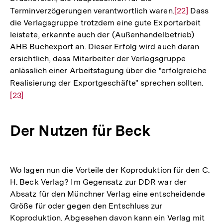
Terminverzögerungen verantwortlich waren.
Zur
[22]
Dass
die Verlagsgruppe trotzdem eine gute Exportarbeit
Auflösung
leistete, erkannte auch der (Außenhandelbetrieb)
der
AHB Buchexport an. Dieser Erfolg wird auch daran
Fußnote
ersichtlich, dass Mitarbeiter der Verlagsgruppe
anlässlich einer Arbeitstagung über die "erfolgreiche
Realisierung der Exportgeschäfte" sprechen sollten.
Zur
[23]
Aufl
der
Fußn
Der Nutzen für Beck
Wo lagen nun die Vorteile der Koproduktion für den C.
H. Beck Verlag? Im Gegensatz zur DDR war der
Absatz für den Münchner Verlag eine entscheidende
Größe für oder gegen den Entschluss zur
Koproduktion. Abgesehen davon kann ein Verlag mit