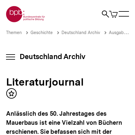
Direkt
Zur Startseite der bpb
zum
0
Artikel
Sho
Seiteninhalt
im
Naviga
Suche
springen
War
öffne
öffnen
öff
Pfadnavigation
Literaturjournal
Brotkrümelnavigation
Themen
Geschichte
Deutschland Archiv
Ausgaben vor 2013
|
Deutschland
Archiv
|
Deutschland Archiv
INHALTSNAVIGATION
bpb.de
ÖFFNEN
Literaturjournal
Inhalt
merken
Anlässlich des 50. Jahrestages des
Mauerbaus ist eine Vielzahl von Büchern
erschienen. Sie befassen sich mit der