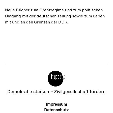
merken
Neue Bücher zum Grenzregime und zum politischen
Umgang mit der deutschen Teilung sowie zum Leben
mit und an den Grenzen der DDR.
Meta-
Links
Zur
Demokratie stärken –
Zivilgesellschaft fördern
Startseite
der
Meta-
Impressum
bpb
Navigation
Datenschutz