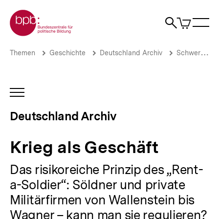
Direkt
Zur Startseite der bpb
zum
0
Artikel
Sho
Seiteninhalt
im
Naviga
Suche
springen
War
öffne
öffnen
öff
Pfadnavigation
Krieg
Brotkrümelnavigation
Themen
Geschichte
Deutschland Archiv
Schwerpunkte
als
Geschäft
|
Deutschland
INHALTSNAVIGATION
Archiv
ÖFFNEN
|
Deutschland Archiv
bpb.de
Krieg als Geschäft
Das risikoreiche Prinzip des „Rent-
a-Soldier“: Söldner und private
Militärfirmen von Wallenstein bis
Wagner – kann man sie regulieren?