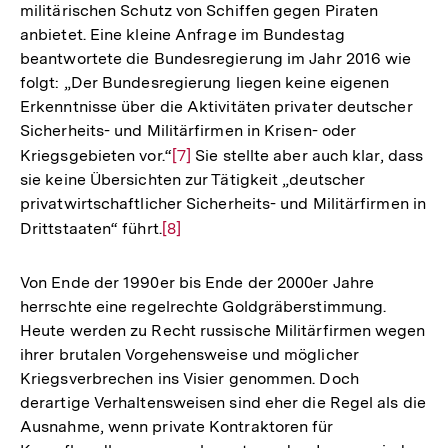
militärischen Schutz von Schiffen gegen Piraten
anbietet. Eine kleine Anfrage im Bundestag
beantwortete die Bundesregierung im Jahr 2016 wie
folgt: „Der Bundesregierung liegen keine eigenen
Erkenntnisse über die Aktivitäten privater deutscher
Sicherheits- und Militärfirmen in Krisen- oder
Kriegsgebieten vor.“
Zur
[7]
Sie stellte aber auch klar, dass
sie keine Übersichten zur Tätigkeit „deutscher
Auflösung
privatwirtschaftlicher Sicherheits- und Militärfirmen in
der
Drittstaaten“ führt.
Zur
[8]
Fußnote
Auflösung
der
Von Ende der 1990er bis Ende der 2000er Jahre
Fußnote
herrschte eine regelrechte Goldgräberstimmung.
Heute werden zu Recht russische Militärfirmen wegen
ihrer brutalen Vorgehensweise und möglicher
Kriegsverbrechen ins Visier genommen. Doch
derartige Verhaltensweisen sind eher die Regel als die
Ausnahme, wenn private Kontraktoren für