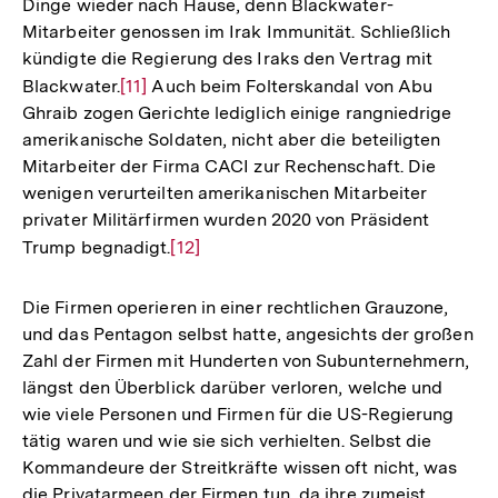
Dinge wieder nach Hause, denn Blackwater-
Mitarbeiter genossen im Irak Immunität. Schließlich
kündigte die Regierung des Iraks den Vertrag mit
Blackwater.
Zur
[11]
Auch beim Folterskandal von Abu
Ghraib zogen Gerichte lediglich einige rangniedrige
Auflösung
amerikanische Soldaten, nicht aber die beteiligten
der
Mitarbeiter der Firma CACI zur Rechenschaft. Die
Fußnote
wenigen verurteilten amerikanischen Mitarbeiter
privater Militärfirmen wurden 2020 von Präsident
Trump begnadigt.
Zur
[12]
Auflösung
der
Die Firmen operieren in einer rechtlichen Grauzone,
Fußnote
und das Pentagon selbst hatte, angesichts der großen
Zahl der Firmen mit Hunderten von Subunternehmern,
längst den Überblick darüber verloren, welche und
wie viele Personen und Firmen für die US-Regierung
tätig waren und wie sie sich verhielten. Selbst die
Kommandeure der Streitkräfte wissen oft nicht, was
die Privatarmeen der Firmen tun, da ihre zumeist