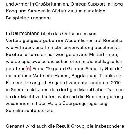
und Armor in Großbritannien, Omega Support in Hong
Kong und Saracen in Südafrika (um nur einige
Beispiele zu nennen).
In
Deutschland
blieb das Outsourcen von
Verteidigungsaufgaben im Wesentlichen auf Bereiche
wie Fuhrpark und Immobilienverwaltung beschränkt.
Es etablierten sich nur wenige private Militärfirmen,
wie beispielsweise die schon öfter in die Schlagzeilen
geratene
Zur
[6]
Firma "Asgaard German Security Guards",
die auf ihrer Webseite Hamm, Bagdad und Tripolis als
Auflösung
Firmensitze angibt. Asgaard war unter anderem 2010
der
in Somalia aktiv, um den dortigen Machthaber Darman
Fußnote
an der Macht zu halten, während die Bundesregierung
zusammen mit der EU die Übergangsregierung
Somalias unterstützte.
Genannt wird auch die Result Group, die insbesondere