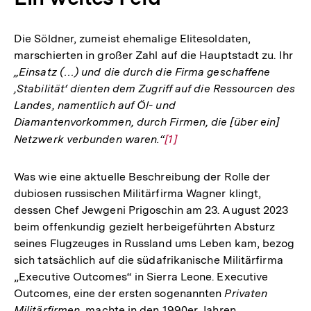
Die Söldner, zumeist ehemalige Elitesoldaten,
marschierten in großer Zahl auf die Hauptstadt zu. Ihr
„Einsatz (…) und die durch die Firma geschaffene
‚Stabilität‘ dienten dem Zugriff auf die Ressourcen des
Landes, namentlich auf Öl- und
Diamantenvorkommen, durch Firmen, die [über ein]
Netzwerk verbunden waren.“
Zur
[1]
Auflösung
der
Was wie eine aktuelle Beschreibung der Rolle der
Fußnote
dubiosen russischen Militärfirma Wagner klingt,
dessen Chef Jewgeni Prigoschin am 23. August 2023
beim offenkundig gezielt herbeigeführten Absturz
seines Flugzeuges in Russland ums Leben kam, bezog
sich tatsächlich auf die südafrikanische Militärfirma
„Executive Outcomes“ in Sierra Leone. Executive
Outcomes, eine der ersten sogenannten
Privaten
Militärfirmen
, machte in den 1990er Jahren