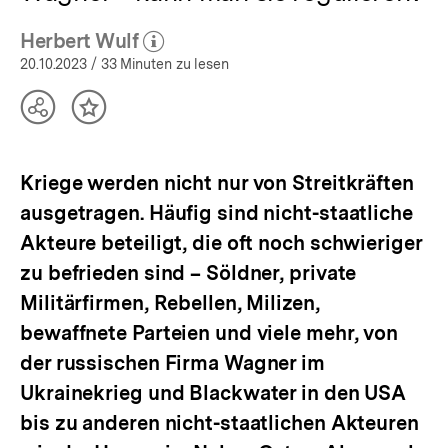
Herbert Wulf
(Mehr zum Autor)
öffnen
20.10.2023
/ 33 Minuten zu lesen
Teilen
Inhalt
Optionen
merken
anzeigen
Kriege werden nicht nur von Streitkräften
ausgetragen. Häufig sind nicht-staatliche
Akteure beteiligt, die oft noch schwieriger
zu befrieden sind – Söldner, private
Militärfirmen, Rebellen, Milizen,
bewaffnete Parteien und viele mehr, von
der russischen Firma Wagner im
Ukrainekrieg und Blackwater in den USA
bis zu anderen nicht-staatlichen Akteuren