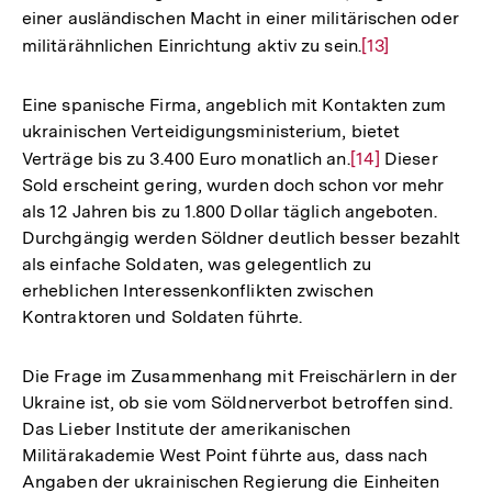
einer ausländischen Macht in einer militärischen oder
militärähnlichen Einrichtung aktiv zu sein.
Zur
[13]
Auflösung
der
Eine spanische Firma, angeblich mit Kontakten zum
Fußnote
ukrainischen Verteidigungsministerium, bietet
Verträge bis zu 3.400 Euro monatlich an.
Zur
[14]
Dieser
Sold erscheint gering, wurden doch schon vor mehr
Auflösung
als 12 Jahren bis zu 1.800 Dollar täglich angeboten.
der
Durchgängig werden Söldner deutlich besser bezahlt
Fußnote
als einfache Soldaten, was gelegentlich zu
erheblichen Interessenkonflikten zwischen
Kontraktoren und Soldaten führte.
Die Frage im Zusammenhang mit Freischärlern in der
Ukraine ist, ob sie vom Söldnerverbot betroffen sind.
Das Lieber Institute der amerikanischen
Militärakademie West Point führte aus, dass nach
Angaben der ukrainischen Regierung die Einheiten