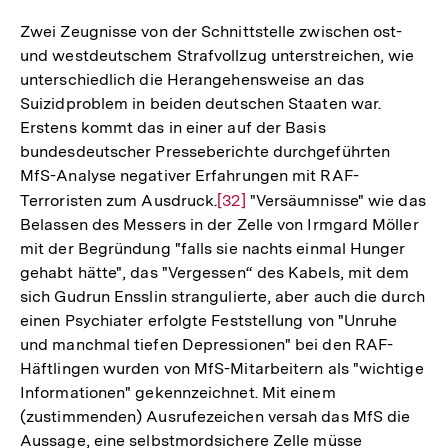
Zwei Zeugnisse von der Schnittstelle zwischen ost-
und westdeutschem Strafvollzug unterstreichen, wie
unterschiedlich die Herangehensweise an das
Suizidproblem in beiden deutschen Staaten war.
Erstens kommt das in einer auf der Basis
bundesdeutscher Presseberichte durchgeführten
MfS-Analyse negativer Erfahrungen mit RAF-
Terroristen zum Ausdruck.
Zur
[32]
"Versäumnisse" wie das
Belassen des Messers in der Zelle von Irmgard Möller
Auflösung
mit der Begründung "falls sie nachts einmal Hunger
der
gehabt hätte", das "Vergessen“ des Kabels, mit dem
Fußnote
sich Gudrun Ensslin strangulierte, aber auch die durch
einen Psychiater erfolgte Feststellung von "Unruhe
und manchmal tiefen Depressionen" bei den RAF-
Häftlingen wurden von MfS-Mitarbeitern als "wichtige
Informationen" gekennzeichnet. Mit einem
(zustimmenden) Ausrufezeichen versah das MfS die
Aussage, eine selbstmordsichere Zelle müsse