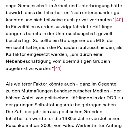
enge Gemeinschaft in Arbeit und Unterbringung hätte
bewirkt, dass die Inhaftierten "sich untereinander gut
kannten und sich teilweise auch privat vertrauten."
Zur
[40]
In Einzelfällen wurden suizidgefährdete Häftlinge
Auflö
übrigens bereits in der Untersuchungshaft gezielt
der
beschäftigt. So sollte ein Gefangener des MfS, der
Fußno
versucht hatte, sich die Pulsadern aufzuschneiden, als
Kalfaktor eingesetzt werden, „um durch eine
Nebenbeschäftigung vom übermäßigen Grübeln
abgelenkt zu werden."
Zur
[41]
Auflösung
der
Als weiterer Faktor könnte auch – ganz im Gegenteil
Fußnote
zu den Mutmaßungen bundesdeutscher Medien – der
höhere Anteil von politischen Häftlingen in der DDR zu
der geringen Selbsttötungsrate beigetragen haben.
Die Zahl der jährlich aus politischen Gründen
Inhaftierten wurde für die 1980er Jahre von Johannes
Raschka mit ca. 3000, von Falco Werkentin für Anfang