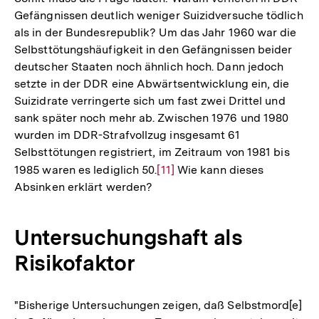
Fußnote
Gefängnissen deutlich weniger Suizidversuche tödlich
als in der Bundesrepublik? Um das Jahr 1960 war die
Selbsttötungshäufigkeit in den Gefängnissen beider
deutscher Staaten noch ähnlich hoch. Dann jedoch
setzte in der DDR eine Abwärtsentwicklung ein, die
Suizidrate verringerte sich um fast zwei Drittel und
sank später noch mehr ab. Zwischen 1976 und 1980
wurden im DDR-Strafvollzug insgesamt 61
Selbsttötungen registriert, im Zeitraum von 1981 bis
1985 waren es lediglich 50.
Zur
[11]
Wie kann dieses
Absinken erklärt werden?
Auflösung
der
Fußnote
Untersuchungshaft als
Risikofaktor
"Bisherige Untersuchungen zeigen, daß Selbstmord[e]