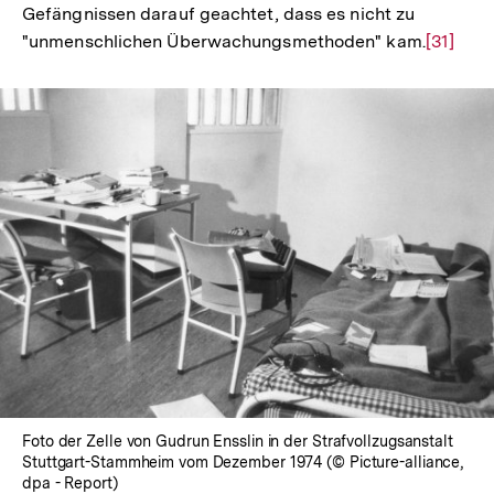
Gefängnissen darauf geachtet, dass es nicht zu
der
"unmenschlichen Überwachungsmethoden" kam.
Zur
[31]
Fußnote
Auflösu
der
Fußnote
In
Lightbox
öffnen
Foto der Zelle von Gudrun Ensslin in der Strafvollzugsanstalt
Stuttgart-Stammheim vom Dezember 1974 (© Picture-alliance,
dpa - Report)