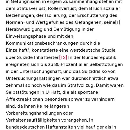
in Gefängnissen in engem Zusammenhang stehen mit
dem Statusverlust, Rollenverlust, dem Bruch sozialer
Beziehungen, der Isolierung, der Erschütterung des
Normen- und Wertgefühles des Gefangenen, seine[r]
Herabwürdigung und Demütigung in der
Einweisungsphase und mit den
Kommunikationsbeschränkungen durch die
Einzelhaft", konstatierte eine westdeutsche Studie
über Suizide Inhaftierter.
Zur
[12]
In der Bundesrepublik
ereigneten sich bis zu 80 Prozent aller Selbsttötungen
Auflösung
in der Untersuchungshaft, und das Suizidrisiko von
der
Untersuchungshäftlingen war durchschnittlich etwa
Fußnote
zehnmal so hoch wie das im Strafvollzug. Damit waren
Selbsttötungen in U-Haft, die als spontane
Affektreaktionen besonders schwer zu verhindern
sind, da ihnen keine längeren
Vorbereitungshandlungen oder
Verhaltensauffälligkeiten vorangehen, in
bundesdeutschen Haftanstalten viel häufiger als in