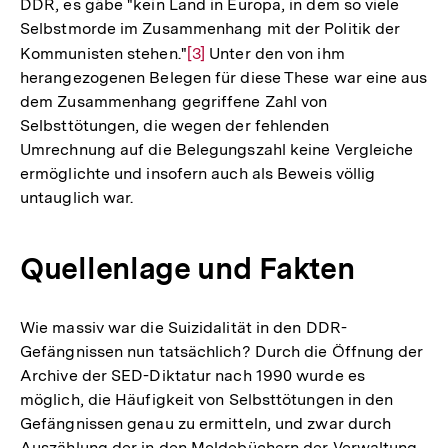
DDR, es gäbe "kein Land in Europa, in dem so viele
Fußnote
Selbstmorde im Zusammenhang mit der Politik der
Kommunisten stehen."
Zur
[3]
Unter den von ihm
herangezogenen Belegen für diese These war eine aus
Auflösung
dem Zusammenhang gegriffene Zahl von
der
Selbsttötungen, die wegen der fehlenden
Fußnote
Umrechnung auf die Belegungszahl keine Vergleiche
ermöglichte und insofern auch als Beweis völlig
untauglich war.
Quellenlage und Fakten
Wie massiv war die Suizidalität in den DDR-
Gefängnissen nun tatsächlich? Durch die Öffnung der
Archive der SED-Diktatur nach 1990 wurde es
möglich, die Häufigkeit von Selbsttötungen in den
Gefängnissen genau zu ermitteln, und zwar durch
Auszählung der in den Meldebüchern der Verwaltung