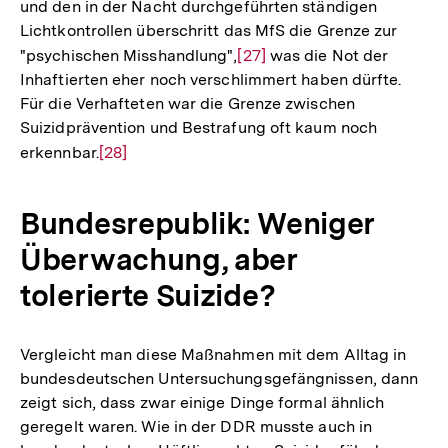
und den in der Nacht durchgeführten ständigen
Auflösun
Lichtkontrollen überschritt das MfS die Grenze zur
der
"psychischen Misshandlung",
Zur
[27]
was die Not der
Fußnote
Inhaftierten eher noch verschlimmert haben dürfte.
Auflösung
Für die Verhafteten war die Grenze zwischen
der
Suizidprävention und Bestrafung oft kaum noch
Fußnote
erkennbar.
Zur
[28]
Auflösung
der
Bundesrepublik: Weniger
Fußnote
Überwachung, aber
tolerierte Suizide?
Vergleicht man diese Maßnahmen mit dem Alltag in
bundesdeutschen Untersuchungsgefängnissen, dann
zeigt sich, dass zwar einige Dinge formal ähnlich
geregelt waren. Wie in der DDR musste auch in