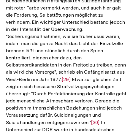
bundesdeutschen Häftlingsakten Suizidgefährdung
mit roter Farbe vermerkt werden, und auch hier galt
die Forderung, Selbsttötungen möglichst zu
verhindern. Ein wichtiger Unterschied bestand jedoch
in der Intensität der Überwachung.
"Sicherungsmaßnahmen, wie sie früher usus waren,
indem man die ganze Nacht das Licht der Einzelzelle
brennen läßt und stündlich durch den Spion
kontrolliert, dienen eher dazu, den
Selbstmordkandidaten in den Freitod zu treiben, denn
als wirkliche Vorsorge", schrieb ein Gefängnisarzt aus
West-Berlin im Jahr 1977.
Zur
[29]
Etwa zur gleichen Zeit
zeigten sich hessische Strafvollzugspsychologen
Auflösung
überzeugt: "Durch Perfektionierung der Kontrolle geht
der
jede menschliche Atmosphäre verloren. Gerade die
Fußnote
positiven mitmenschlichen Beziehungen sind jedoch
Voraussetzung dafür, Suicidneigungen und
Suicidhandlungen entgegenzuwirken."
Zur
[30]
Im
Unterschied zur DDR wurde in bundesdeutschen
Auflösung