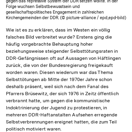
gegen das repressive System der DDR setzen wollte. In der
Folge wuchsen Selbstbewusstsein und
gesellschaftspolitisches Engagement in zahlreichen
Kirchengemeinden der DDR. (© picture-alliance / epd,epd-bild)
Wie ist es zu erklären, dass im Westen ein völlig
falsches Bild verbreitet wurde? Erstens ging die
häufig vorgebrachte Behauptung hoher
beziehungsweise steigender Selbsttötungsraten in
DDR-Gefängnissen oft auf Aussagen von Häftlingen
zurück, die von der Bundesregierung freigekauft
worden waren. Diesen wiederum war das Thema
Selbsttötungen ab Mitte der 1970er Jahre schon
deshalb präsent, weil sich nach dem Fanal des
Pfarrers Brüsewitz, der sich 1976 in Zeitz öffentlich
verbrannt hatte, um gegen die kommunistische
Indoktrinierung der Jugend zu protestieren, in
mehreren DDR-Haftanstalten Aufsehen erregende
Selbstverbrennungen ereignet hatten, die zum Teil
politisch motiviert waren.