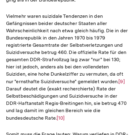
Vielmehr waren suizidale Tendenzen in den
Gefängnissen beider deutscher Staaten aller
Wahrscheinlichkeit nach etwa gleich häufig. Die in der
Bundesrepublik in den Jahren 1970 bis 1979
registrierte Gesamtrate der Selbstverletzungen und
Suizidversuche betrug 460. Die offizielle Rate für den
gesamten DDR-Strafvollzug lag zwar "nur" bei 130;
hier ist jedoch, anders als bei den vollendeten
Suiziden, eine hohe Dunkelziffer zu vermuten, da oft
nur "ernsthafte Suizidversuche" gemeldet wurden.
Zur
[9]
Darauf deutet die (exakt recherchierte) Rate der
Auflös
Selbstbeschädigungen und Suizidversuche in der
der
DDR-Haftanstalt Regis-Breitingen hin, sie betrug 470
Fußnot
und lag damit im gleichen Bereich wie die
bundesdeutsche Rate.
Zur
[10]
Auflösung
der
Somit muss die Frage lauten: Warum verliefen in DDR-