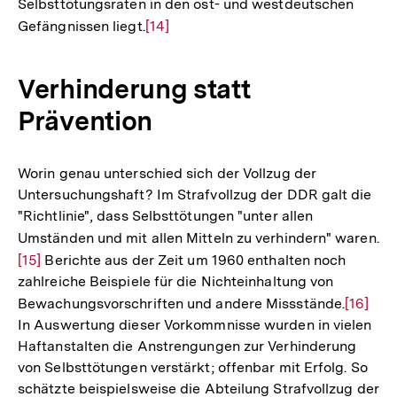
Selbsttötungsraten in den ost- und westdeutschen
Gefängnissen liegt.
Zur
[14]
Auflösung
der
Verhinderung statt
Fußnote
Prävention
Worin genau unterschied sich der Vollzug der
Untersuchungshaft? Im Strafvollzug der DDR galt die
"Richtlinie", dass Selbsttötungen "unter allen
Umständen und mit allen Mitteln zu verhindern" waren.
Zu
[15]
Berichte aus der Zeit um 1960 enthalten noch
Au
zahlreiche Beispiele für die Nichteinhaltung von
de
Bewachungsvorschriften und andere Missstände.
Zur
[16]
Fu
In Auswertung dieser Vorkommnisse wurden in vielen
Auflös
Haftanstalten die Anstrengungen zur Verhinderung
der
von Selbsttötungen verstärkt; offenbar mit Erfolg. So
Fußnot
schätzte beispielsweise die Abteilung Strafvollzug der