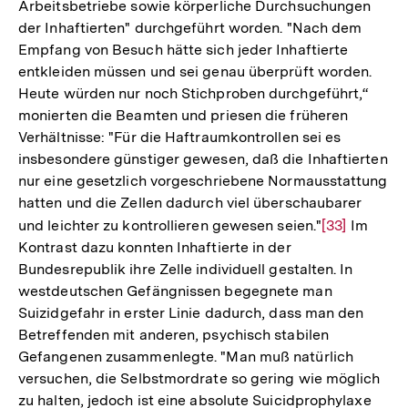
Arbeitsbetriebe sowie körperliche Durchsuchungen
der Inhaftierten" durchgeführt worden. "Nach dem
Empfang von Besuch hätte sich jeder Inhaftierte
entkleiden müssen und sei genau überprüft worden.
Heute würden nur noch Stichproben durchgeführt,“
monierten die Beamten und priesen die früheren
Verhältnisse: "Für die Haftraumkontrollen sei es
insbesondere günstiger gewesen, daß die Inhaftierten
nur eine gesetzlich vorgeschriebene Normausstattung
hatten und die Zellen dadurch viel überschaubarer
und leichter zu kontrollieren gewesen seien."
Zur
[33]
Im
Kontrast dazu konnten Inhaftierte in der
Auflösung
Bundesrepublik ihre Zelle individuell gestalten. In
der
westdeutschen Gefängnissen begegnete man
Fußnote
Suizidgefahr in erster Linie dadurch, dass man den
Betreffenden mit anderen, psychisch stabilen
Gefangenen zusammenlegte. "Man muß natürlich
versuchen, die Selbstmordrate so gering wie möglich
zu halten, jedoch ist eine absolute Suicidprophylaxe