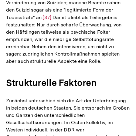
Verhinderung von Suiziden; manche Beamte sahen
Fußnote
den Suizid sogar als eine "legitimierte Form der
Todesstrafe" an.
Zur
[37]
Damit bleibt als Teilergebnis
festzuhalten: Nur durch scharfe Überwachung, von
Auflösung
den Häftlingen teilweise als psychische Folter
der
empfunden, war die niedrige Selbsttötungsrate
Fußnote
erreichbar. Neben den intensiveren, um nicht zu
sagen: zudringlichen Kontrollmaßnahmen spielten
aber auch strukturelle Aspekte eine Rolle.
Strukturelle Faktoren
Zunächst unterschied sich die Art der Unterbringung
in beiden deutschen Staaten. Sie entsprach im Großen
und Ganzen den unterschiedlichen
Gesellschaftsordnungen: Im Osten kollektiv, im
Westen individuell. In der DDR war