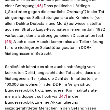
einer Befragung.
Zur
[45]
Dass politische Häftlinge
der
(„Straftaten gegen die staatliche Ordnung“) in der Tat
Auflösung
Fußnote
ein geringeres Selbsttötungsrisiko als Kriminelle (vor
der
allem Delikte Diebstahl und Mord) aufwiesen, stellte
Fußnote
auch ein Strafvollzugs-Psychiater in einer im Jahr 1982
verfassten, damals streng geheimen Dissertation fest.
Zu
[46]
Auch dieser Aspekt kommt also als Teilerklärung
Au
für die niedrigeren Selbsttötungsraten in DDR-
de
Gefängnissen in Betracht.
Fu
Schließlich könnte es aber auch unabhängig vom
konkreten Delikt, angesichts der Tatsache, dass die
Gefangenenziffer (also die Zahl der Inhaftierten je
100.000 Einwohner) in der DDR im Vergleich zur
Bundesrepublik trotz niedrigerer Kriminalitätsrate
mehr als doppelt so hoch war,
Zur
[47]
in der
Bundesrepublik zu einer Akkumulierung
Auflösung
Zum
suizidgefährdeter Menschen in den Gefängnissen
der
Seite