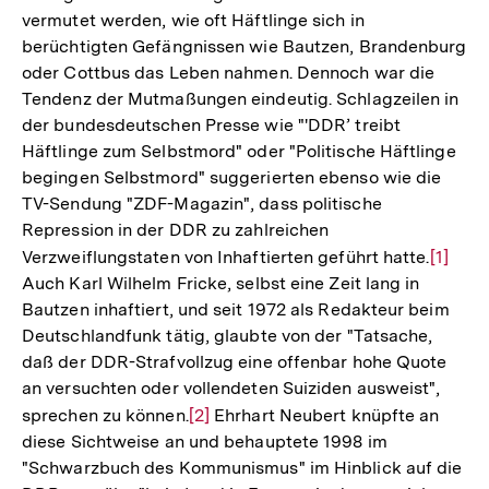
vermutet werden, wie oft Häftlinge sich in
berüchtigten Gefängnissen wie Bautzen, Brandenburg
oder Cottbus das Leben nahmen. Dennoch war die
Tendenz der Mutmaßungen eindeutig. Schlagzeilen in
der bundesdeutschen Presse wie "'DDR’ treibt
Häftlinge zum Selbstmord" oder "Politische Häftlinge
begingen Selbstmord" suggerierten ebenso wie die
TV-Sendung "ZDF-Magazin", dass politische
Repression in der DDR zu zahlreichen
Verzweiflungstaten von Inhaftierten geführt hatte.
Zur
[1]
Auch Karl Wilhelm Fricke, selbst eine Zeit lang in
Auflös
Bautzen inhaftiert, und seit 1972 als Redakteur beim
der
Deutschlandfunk tätig, glaubte von der "Tatsache,
Fußnot
daß der DDR-Strafvollzug eine offenbar hohe Quote
an versuchten oder vollendeten Suiziden ausweist",
sprechen zu können.
Zur
[2]
Ehrhart Neubert knüpfte an
diese Sichtweise an und behauptete 1998 im
Auflösung
"Schwarzbuch des Kommunismus" im Hinblick auf die
der