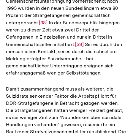
Gemeinschaftsunterbringung vorherrschend; noch
1995 wurden in den neuen Bundesländern etwa 80
Prozent der Strafgefangenen gemeinschaftlich
untergebracht.
Zur
[38]
In der Bundesrepublik hingegen
waren zu dieser Zeit etwa zwei Drittel der
Auflösung
Gefangenen in Einzelzellen und nur ein Drittel in
der
Gemeinschaftszellen inhaftiert.
Zur
[39]
Sei es durch den
Fußnote
menschlichen Kontakt, sei es durch die schnellere
Auflösung
Meldung erfolgter Suizidversuche – bei
der
gemeinschaftlicher Unterbringung ereignen sich
Fußnote
erfahrungsgemäß weniger Selbsttötungen.
Damit zusammenhängend muss als weiterer, die
Suizidrate senkender Faktor die Arbeitspflicht für
DDR-Strafgefangene in Betracht gezogen werden.
Die Strafgefangenen hätten weniger Freizeit gehabt,
es sei weniger Zeit zum "Nachdenken über suizidale
Handlungen vorhanden" gewesen, resümierte ein
Bautzener Strafvollzugsangestellter rückblickend. Die