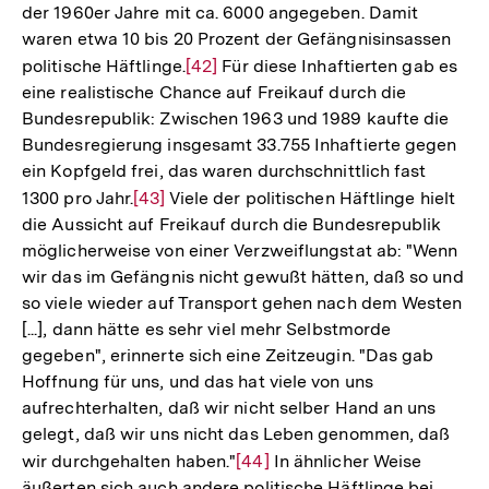
der 1960er Jahre mit ca. 6000 angegeben. Damit
waren etwa 10 bis 20 Prozent der Gefängnisinsassen
politische Häftlinge.
Zur
[42]
Für diese Inhaftierten gab es
eine realistische Chance auf Freikauf durch die
Auflösung
Bundesrepublik: Zwischen 1963 und 1989 kaufte die
der
Bundesregierung insgesamt 33.755 Inhaftierte gegen
Fußnote
ein Kopfgeld frei, das waren durchschnittlich fast
1300 pro Jahr.
Zur
[43]
Viele der politischen Häftlinge hielt
die Aussicht auf Freikauf durch die Bundesrepublik
Auflösung
möglicherweise von einer Verzweiflungstat ab: "Wenn
der
wir das im Gefängnis nicht gewußt hätten, daß so und
Fußnote
so viele wieder auf Transport gehen nach dem Westen
[...], dann hätte es sehr viel mehr Selbstmorde
gegeben", erinnerte sich eine Zeitzeugin. "Das gab
Hoffnung für uns, und das hat viele von uns
aufrechterhalten, daß wir nicht selber Hand an uns
gelegt, daß wir uns nicht das Leben genommen, daß
wir durchgehalten haben."
Zur
[44]
In ähnlicher Weise
äußerten sich auch andere politische Häftlinge bei
Auflösung