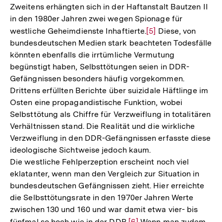
Zweitens erhängten sich in der Haftanstalt Bautzen II
in den 1980er Jahren zwei wegen Spionage für
westliche Geheimdienste Inhaftierte.
Zur
[5]
Diese, von
bundesdeutschen Medien stark beachteten Todesfälle
Auflösung
könnten ebenfalls die irrtümliche Vermutung
der
begünstigt haben, Selbsttötungen seien in DDR-
Fußnote
Gefängnissen besonders häufig vorgekommen.
Drittens erfüllten Berichte über suizidale Häftlinge im
Osten eine propagandistische Funktion, wobei
Selbsttötung als Chiffre für Verzweiflung in totalitären
Verhältnissen stand. Die Realität und die wirkliche
Verzweiflung in den DDR-Gefängnissen erfasste diese
ideologische Sichtweise jedoch kaum.
Die westliche Fehlperzeption erscheint noch viel
eklatanter, wenn man den Vergleich zur Situation in
bundesdeutschen Gefängnissen zieht. Hier erreichte
die Selbsttötungsrate in den 1970er Jahren Werte
zwischen 130 und 160 und war damit etwa vier- bis
fünfmal so hoch wie in der DDR.
Zur
[6]
Wenn man zudem