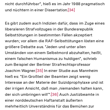
nicht durchführbar", hieß es im Jahr 1988 pragmatisch
und nüchtern in einer Dissertation.
Zur
[34]
Auflösung
der
Es gibt zudem auch Indizien dafür, dass im Zuge eines
Fußnote
liberaleren Strafvollzuges in der Bundesrepublik
Selbsttötungen in bestimmten Fällen akzeptiert
wurden; vor allem die RAF-Selbsttötungen lösten eine
größere Debatte aus. "Jeden und unter allen
Umständen von einem Selbstmord abzuhalten, heißt,
einem falschen Humanismus zu huldigen", schrieb
zum Beispiel der Berliner Strafrechtsprofessor
Joachim Wagner.
Zur
[35]
In einer Studie aus Mannheim
hieß es: "Ein Großteil der Beamten zeigt wenig
Auflösung
Interesse an der Materie der Suizidprophylaxe und ist
der
der irrigen Ansicht, daß man ‚niemanden halten kann,
Fußnote
der sich umbringen will’".
Zur
[36]
Auch Justizbeamte in
einer norddeutschen Haftanstalt äußerten
Auflösung
mehrheitlich Unverständnis für das Bemühen zur
der