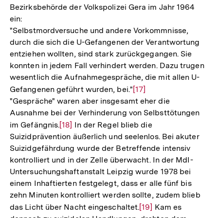
Bezirksbehörde der Volkspolizei Gera im Jahr 1964
ein:
"Selbstmordversuche und andere Vorkommnisse,
durch die sich die U-Gefangenen der Verantwortung
entziehen wollten, sind stark zurückgegangen. Sie
konnten in jedem Fall verhindert werden. Dazu trugen
wesentlich die Aufnahmegespräche, die mit allen U-
Gefangenen geführt wurden, bei."
Zur
[17]
"Gespräche" waren aber insgesamt eher die
Auflösung
Ausnahme bei der Verhinderung von Selbsttötungen
der
im Gefängnis.
Zur
[18]
In der Regel blieb die
Fußnote
Suizidprävention äußerlich und seelenlos. Bei akuter
Auflösung
Suizidgefährdung wurde der Betreffende intensiv
der
kontrolliert und in der Zelle überwacht. In der MdI-
Fußnote
Untersuchungshaftanstalt Leipzig wurde 1978 bei
einem Inhaftierten festgelegt, dass er alle fünf bis
zehn Minuten kontrolliert werden sollte, zudem blieb
das Licht über Nacht eingeschaltet.
Zur
[19]
Kam es