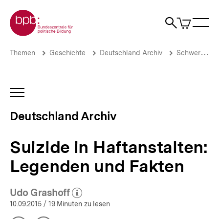
Direkt
Zur Startseite der bpb
zum
0
Artikel
Sho
Seiteninhalt
im
Naviga
Suche
springen
War
öffne
öffnen
öff
Pfadnavigation
Suizide
Brotkrümelnavigation
Themen
Geschichte
Deutschland Archiv
Schwerpunkte
in
Haftanstalten:
Legenden
und
INHALTSNAVIGATION
Fakten
ÖFFNEN
|
Deutschland Archiv
Deutschland
Archiv
|
Suizide in Haftanstalten:
bpb.de
Legenden und Fakten
Udo Grashoff
(Mehr zum Autor)
öffnen
10.09.2015
/ 19 Minuten zu lesen