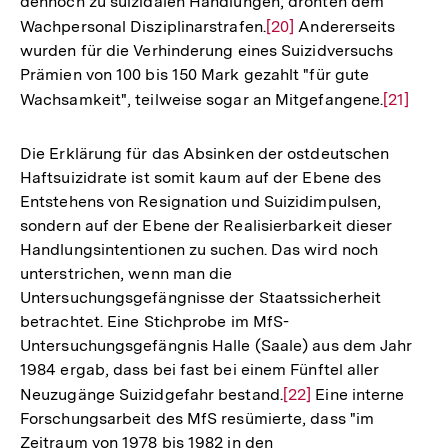
dennoch zu suizidalen Handlungen, drohten dem
Auflösung
Wachpersonal Disziplinarstrafen.
Zur
[20]
Andererseits
der
wurden für die Verhinderung eines Suizidversuchs
Auflösung
Fußnote
Prämien von 100 bis 150 Mark gezahlt "für gute
der
Wachsamkeit", teilweise sogar an Mitgefangene.
Zur
[21]
Fußnote
Auflösu
der
Die Erklärung für das Absinken der ostdeutschen
Fußnote
Haftsuizidrate ist somit kaum auf der Ebene des
Entstehens von Resignation und Suizidimpulsen,
sondern auf der Ebene der Realisierbarkeit dieser
Handlungsintentionen zu suchen. Das wird noch
unterstrichen, wenn man die
Untersuchungsgefängnisse der Staatssicherheit
betrachtet. Eine Stichprobe im MfS-
Untersuchungsgefängnis Halle (Saale) aus dem Jahr
1984 ergab, dass bei fast bei einem Fünftel aller
Neuzugänge Suizidgefahr bestand.
Zur
[22]
Eine interne
Forschungsarbeit des MfS resümierte, dass "im
Auflösung
Zeitraum von 1978 bis 1982 in den
der