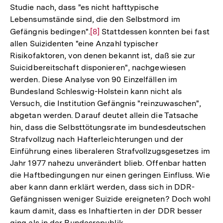
Studie nach, dass "es nicht hafttypische
Auflösung
Lebensumstände sind, die den Selbstmord im
der
Gefängnis bedingen".
Zur
[8]
Stattdessen konnten bei fast
Fußnote
allen Suizidenten "eine Anzahl typischer
Auflösung
Risikofaktoren, von denen bekannt ist, daß sie zur
der
Suicidbereitschaft disponieren", nachgewiesen
Fußnote
werden. Diese Analyse von 90 Einzelfällen im
Bundesland Schleswig-Holstein kann nicht als
Versuch, die Institution Gefängnis "reinzuwaschen",
abgetan werden. Darauf deutet allein die Tatsache
hin, dass die Selbsttötungsrate im bundesdeutschen
Strafvollzug nach Hafterleichterungen und der
Einführung eines liberaleren Strafvollzugsgesetzes im
Jahr 1977 nahezu unverändert blieb. Offenbar hatten
die Haftbedingungen nur einen geringen Einfluss. Wie
aber kann dann erklärt werden, dass sich in DDR-
Gefängnissen weniger Suizide ereigneten? Doch wohl
kaum damit, dass es Inhaftierten in der DDR besser
ging als in der Bundesrepublik.