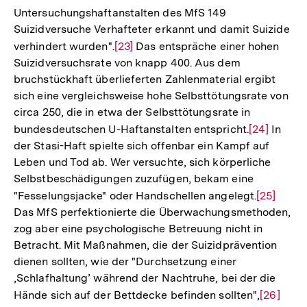
Untersuchungshaftanstalten des MfS 149
Fußnote
Suizidversuche Verhafteter erkannt und damit Suizide
verhindert wurden".
Zur
[23]
Das entspräche einer hohen
Suizidversuchsrate von knapp 400. Aus dem
Auflösung
bruchstückhaft überlieferten Zahlenmaterial ergibt
der
sich eine vergleichsweise hohe Selbsttötungsrate von
Fußnote
circa 250, die in etwa der Selbsttötungsrate in
bundesdeutschen U-Haftanstalten entspricht.
Zur
[24]
In
der Stasi-Haft spielte sich offenbar ein Kampf auf
Auflösung
Leben und Tod ab. Wer versuchte, sich körperliche
der
Selbstbeschädigungen zuzufügen, bekam eine
Fußnote
"Fesselungsjacke" oder Handschellen angelegt.
Zur
[25]
Das MfS perfektionierte die Überwachungsmethoden,
Auflösun
zog aber eine psychologische Betreuung nicht in
der
Betracht. Mit Maßnahmen, die der Suizidprävention
Fußnote
dienen sollten, wie der "Durchsetzung einer
‚Schlafhaltung’ während der Nachtruhe, bei der die
Hände sich auf der Bettdecke befinden sollten",
Zur
[26]