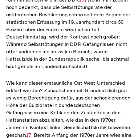
noch bedenkt, dass die Selbsttötungsrate der
Auflösung
ostdeutschen Bevölkerung schon seit dem Beginn der
der
statistischen Erfassung im 19. Jahrhundert circa 50
Fußnote
Prozent über der Rate im westlichen Teil
Deutschlands lag, wird der Kontrast noch größer:
Während Selbsttötungen in DDR-Gefängnissen nicht
öfter vorkamen als im zivilen Bereich, waren
Haftsuizide in der Bundesrepublik sechs- bis achtmal
häufiger als im Landesdurchschnitt.
Wie kann dieser erstaunliche Ost-West-Unterschied
erklärt werden? Zunächst einmal: Grundsätzlich gibt
es wenig Berechtigung dafür, aus der schockierenden
Höhe der Suizidrate in bundesdeutschen
Gefängnissen eine Kritik an den Zuständen in den
Haftanstalten abzuleiten, wie das in den 1970er
Jahren im Kontext linker Gesellschaftskritik bisweilen
geschah.
Zur
[7]
Bereits Anfang der 1970er Jahre wies eine