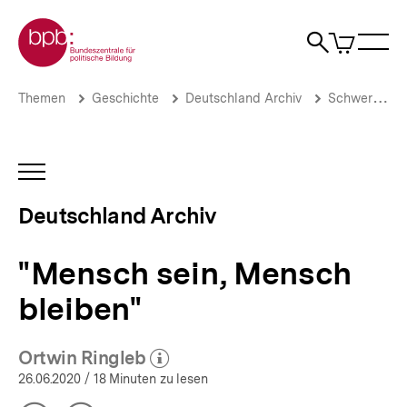
Direkt
Zur Startseite der bpb
zum
0
Artikel
Sho
Seiteninhalt
im
Naviga
Suche
springen
War
öffne
öffnen
öff
Pfadnavigation
"Mensch
Brotkrümelnavigation
Themen
Geschichte
Deutschland Archiv
Schwerpunkte
sein,
Mensch
bleiben"
|
INHALTSNAVIGATION
Deutschland
ÖFFNEN
Archiv
Deutschland Archiv
|
bpb.de
"Mensch sein, Mensch
bleiben"
Ortwin Ringleb
(Mehr zum Autor)
öffnen
26.06.2020
/ 18 Minuten zu lesen