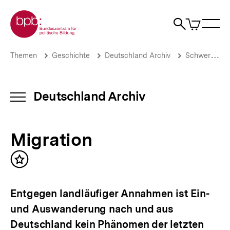
Direkt
Zur Startseite der bpb
zum
0
Artikel
Sho
Seiteninhalt
im
Naviga
Suche
springen
War
öffne
öffnen
öff
Pfadnavigation
Migration
Brotkrümelnavigation
Themen
Geschichte
Deutschland Archiv
Schwerpunkte
|
Deutschland
Archiv
|
Deutschland Archiv
INHALTSNAVIGATION
bpb.de
ÖFFNEN
Migration
Inhalt
merken
Entgegen landläufiger Annahmen ist Ein-
und Auswanderung nach und aus
Deutschland kein Phänomen der letzten