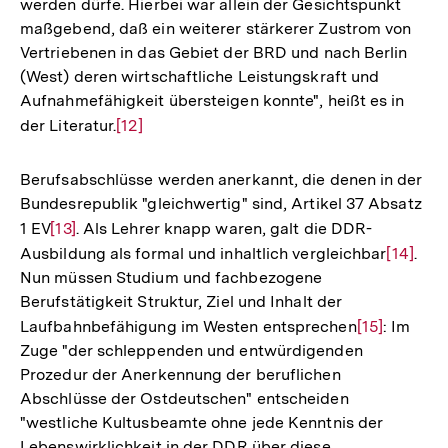
werden dürfe. Hierbei war allein der Gesichtspunkt
maßgebend, daß ein weiterer stärkerer Zustrom von
Vertriebenen in das Gebiet der BRD und nach Berlin
(West) deren wirtschaftliche Leistungskraft und
Aufnahmefähigkeit übersteigen konnte", heißt es in
der Literatur.
Zur
[12]
Auflösung
der
Berufsabschlüsse werden anerkannt, die denen in der
Fußnote
Bundesrepublik "gleichwertig" sind, Artikel 37 Absatz
1 EV
Zur
[13]
. Als Lehrer knapp waren, galt die DDR-
Ausbildung als formal und inhaltlich vergleichbar
Auflösung
Zur
[14]
.
Nun müssen Studium und fachbezogene
der
Auflösu
Berufstätigkeit Struktur, Ziel und Inhalt der
Fußnote
der
Laufbahnbefähigung im Westen entsprechen
Zur
[15]
: Im
Fußnot
Zuge "der schleppenden und entwürdigenden
Auflösung
Prozedur der Anerkennung der beruflichen
der
Abschlüsse der Ostdeutschen" entscheiden
Fußnote
"westliche Kultusbeamte ohne jede Kenntnis der
Lebenswirklichkeit in der DDR über diese