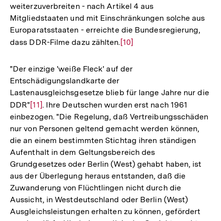
weiterzuverbreiten - nach Artikel 4 aus
Mitgliedstaaten und mit Einschränkungen solche aus
Europaratsstaaten - erreichte die Bundesregierung,
dass DDR-Filme dazu zählten.
Zur
[10]
Auflösung
der
"Der einzige 'weiße Fleck' auf der
Fußnote
Entschädigungslandkarte der
Lastenausgleichsgesetze blieb für lange Jahre nur die
DDR"
Zur
[11]
. Ihre Deutschen wurden erst nach 1961
einbezogen. "Die Regelung, daß Vertreibungsschäden
Auflösung
nur von Personen geltend gemacht werden können,
der
die an einem bestimmten Stichtag ihren ständigen
Fußnote
Aufenthalt in dem Geltungsbereich des
Grundgesetzes oder Berlin (West) gehabt haben, ist
aus der Überlegung heraus entstanden, daß die
Zuwanderung von Flüchtlingen nicht durch die
Aussicht, in Westdeutschland oder Berlin (West)
Ausgleichsleistungen erhalten zu können, gefördert