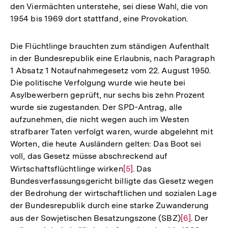
den Viermächten unterstehe, sei diese Wahl, die von
1954 bis 1969 dort stattfand, eine Provokation.
Die Flüchtlinge brauchten zum ständigen Aufenthalt
in der Bundesrepublik eine Erlaubnis, nach Paragraph
1 Absatz 1 Notaufnahmegesetz vom 22. August 1950.
Die politische Verfolgung wurde wie heute bei
Asylbewerbern geprüft, nur sechs bis zehn Prozent
wurde sie zugestanden. Der SPD-Antrag, alle
aufzunehmen, die nicht wegen auch im Westen
strafbarer Taten verfolgt waren, wurde abgelehnt mit
Worten, die heute Ausländern gelten: Das Boot sei
voll, das Gesetz müsse abschreckend auf
Wirtschaftsflüchtlinge wirken
Zur
[5]
. Das
Bundesverfassungsgericht billigte das Gesetz wegen
Auflösung
der Bedrohung der wirtschaftlichen und sozialen Lage
der
der Bundesrepublik durch eine starke Zuwanderung
Fußnote
aus der Sowjetischen Besatzungszone (SBZ)
Zur
[6]
. Der