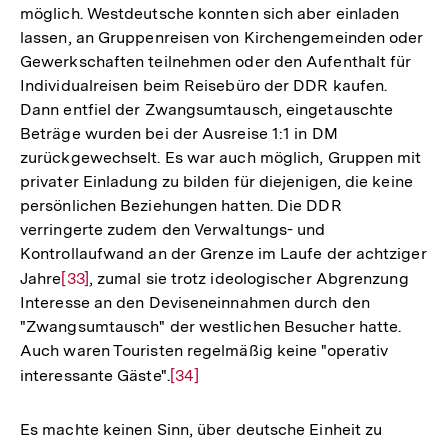
möglich. Westdeutsche konnten sich aber einladen
lassen, an Gruppenreisen von Kirchengemeinden oder
Gewerkschaften teilnehmen oder den Aufenthalt für
Individualreisen beim Reisebüro der DDR kaufen.
Dann entfiel der Zwangsumtausch, eingetauschte
Beträge wurden bei der Ausreise 1:1 in DM
zurückgewechselt. Es war auch möglich, Gruppen mit
privater Einladung zu bilden für diejenigen, die keine
persönlichen Beziehungen hatten. Die DDR
verringerte zudem den Verwaltungs- und
Kontrollaufwand an der Grenze im Laufe der achtziger
Jahre
Zur
[33]
, zumal sie trotz ideologischer Abgrenzung
Interesse an den Deviseneinnahmen durch den
Auflösung
"Zwangsumtausch" der westlichen Besucher hatte.
der
Auch waren Touristen regelmäßig keine "operativ
Fußnote
interessante Gäste".
Zur
[34]
Auflösung
der
Es machte keinen Sinn, über deutsche Einheit zu