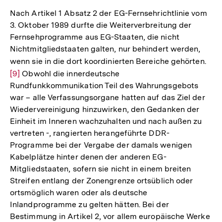
Nach Artikel 1 Absatz 2 der EG-Fernsehrichtlinie vom
3. Oktober 1989 durfte die Weiterverbreitung der
Fernsehprogramme aus EG-Staaten, die nicht
Nichtmitgliedstaaten galten, nur behindert werden,
wenn sie in die dort koordinierten Bereiche gehörten.
Zur
[9]
Obwohl die innerdeutsche
Auf
Rundfunkkommunikation Teil des Wahrungsgebots
der
war – alle Verfassungsorgane hatten auf das Ziel der
Fuß
Wiedervereinigung hinzuwirken, den Gedanken der
Einheit im Inneren wachzuhalten und nach außen zu
vertreten -, rangierten herangeführte DDR-
Programme bei der Vergabe der damals wenigen
Kabelplätze hinter denen der anderen EG-
Mitgliedstaaten, sofern sie nicht in einem breiten
Streifen entlang der Zonengrenze ortsüblich oder
ortsmöglich waren oder als deutsche
Inlandprogramme zu gelten hätten. Bei der
Bestimmung in Artikel 2, vor allem europäische Werke