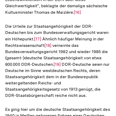
Gleichwertigkeit", beklagte der damalige sächsische
Kultusminister Thomas de Maizière.
Zur
[16]
Auflösung
der
Die Urteile zur Staatsangehörigkeit der DDR-
Fußnote
Deutschen bis zum Bundesverwaltungsgericht waren
ein Höhepunkt.
Zur
[17]
Ähnlich häufiger Meinung in der
Rechtswissenschaft
Auflösung
Zur
[18]
verneinte das
Bundesverwaltungsgericht 1982 und wieder 1985 die
der
Auflösung
(gesamt-)deutsche Staatsangehörigkeit von etwa
Fußnote
der
800.000 DDR-Deutschen.
Zur
[19]
DDR-Deutsche seien nur
Fußnote
Deutsche im Sinne westdeutschen Rechts, deren
Auflösung
Staatsangehörigkeit dem in der Bundesrepublik
der
weitergeltenden Reichs- und
Fußnote
Staatsangehörigkeitsgesetz von 1913 genügt, die
DDR-Staatsbürgerschaft reiche nicht aus.
Es ging hier um die deutsche Staatsangehörigkeit des
1940 in Meißen geborenen Sohnes einer Deutschen,