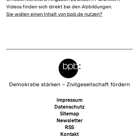
Videos finden sich direkt bei den Abbildungen.
Sie wollen einen Inhalt von bpb.de nutzen?
Meta-
Links
Zur
Demokratie stärken –
Zivilgesellschaft fördern
Startseite
der
Meta-
Impressum
bpb
Navigation
Datenschutz
Sitemap
Newsletter
RSS
Kontakt