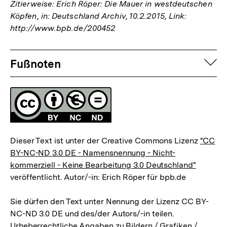
Zitierweise: Erich Röper: Die Mauer in westdeutschen
Köpfen, in: Deutschland Archiv, 10.2.2015, Link:
http://www.bpb.de/200452
Fussnoten
auf
Fußnoten
Lizenz
Dieser Text ist unter der Creative Commons Lizenz
"CC
BY-NC-ND 3.0 DE - Namensnennung - Nicht-
kommerziell - Keine Bearbeitung 3.0 Deutschland"
veröffentlicht. Autor/-in: Erich Röper für bpb.de
Sie dürfen den Text unter Nennung der Lizenz CC BY-
NC-ND 3.0 DE und des/der Autors/-in teilen.
Urheberrechtliche Angaben zu Bildern / Grafiken /