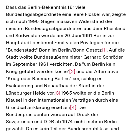
Dass das Berlin-Bekenntnis für viele
Bundestagsabgeordnete eine leere Floskel war, zeigte
sich nach 1990. Gegen massiven Widerstand der
meisten Bundestagsabgeordneten aus dem Rheinland
und Südwesten wurde am 20. Juni 1991 Berlin zur
Hauptstadt bestimmt - mit vielen Privilegien für die
"Bundesstadt" Bonn im Berlin/Bonn-Gesetz
Zur
[1]
. Auf die
Stadt wollte Bundesaußenminister Gerhard Schröder
Auflösung
im September 1961 verzichten. Da "um Berlin kein
der
Krieg geführt werden könne"
Zur
[2]
und die Alternative
Fußnote
"Krieg oder Räumung Berlins" sei, schlug er
Auflösung
Evakuierung und Neuaufbau der Stadt in der
der
Lüneburger Heide vor.
Zur
[3]
1965 wollte er die Berlin-
Fußnote
Klausel in den internationalen Verträgen durch eine
Auflösung
Grundsatzerklärung ersetzen
Zur
[4]
. Die
der
Bundespräsidenten wurden auf Druck der
Auflösung
Fußnote
Sowjetunion und DDR ab 1974 nicht mehr in Berlin
der
gewählt. Da es kein Teil der Bundesrepublik sei und
Fußnote