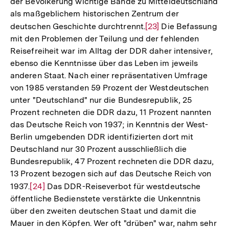
der Bevölkerung wichtige Bande zu Mitteldeutschland
als maßgeblichem historischen Zentrum der
deutschen Geschichte durchtrennt.
Zur
[23]
Die Befassung
mit den Problemen der Teilung und der fehlenden
Auflösung
Reisefreiheit war im Alltag der DDR daher intensiver,
der
ebenso die Kenntnisse über das Leben im jeweils
Fußnote
anderen Staat. Nach einer repräsentativen Umfrage
von 1985 verstanden 59 Prozent der Westdeutschen
unter "Deutschland" nur die Bundesrepublik, 25
Prozent rechneten die DDR dazu, 11 Prozent nannten
das Deutsche Reich von 1937; in Kenntnis der West-
Berlin umgebenden DDR identifizierten dort mit
Deutschland nur 30 Prozent ausschließlich die
Bundesrepublik, 47 Prozent rechneten die DDR dazu,
13 Prozent bezogen sich auf das Deutsche Reich von
1937.
Zur
[24]
Das DDR-Reiseverbot für westdeutsche
öffentliche Bedienstete verstärkte die Unkenntnis
Auflösung
über den zweiten deutschen Staat und damit die
der
Mauer in den Köpfen. Wer oft "drüben" war, nahm sehr
Fußnote