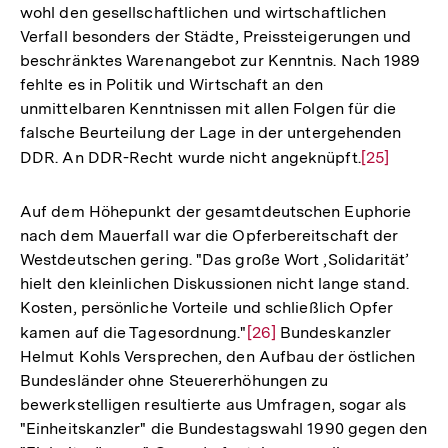
wohl den gesellschaftlichen und wirtschaftlichen
Verfall besonders der Städte, Preissteigerungen und
beschränktes Warenangebot zur Kenntnis. Nach 1989
fehlte es in Politik und Wirtschaft an den
unmittelbaren Kenntnissen mit allen Folgen für die
falsche Beurteilung der Lage in der untergehenden
DDR. An DDR-Recht wurde nicht angeknüpft.
Zur
[25]
Auflösung
der
Auf dem Höhepunkt der gesamtdeutschen Euphorie
Fußnote
nach dem Mauerfall war die Opferbereitschaft der
Westdeutschen gering. "Das große Wort ‚Solidarität’
hielt den kleinlichen Diskussionen nicht lange stand.
Kosten, persönliche Vorteile und schließlich Opfer
kamen auf die Tagesordnung."
Zur
[26]
Bundeskanzler
Helmut Kohls Versprechen, den Aufbau der östlichen
Auflösung
Bundesländer ohne Steuererhöhungen zu
der
bewerkstelligen resultierte aus Umfragen, sogar als
Fußnote
"Einheitskanzler" die Bundestagswahl 1990 gegen den