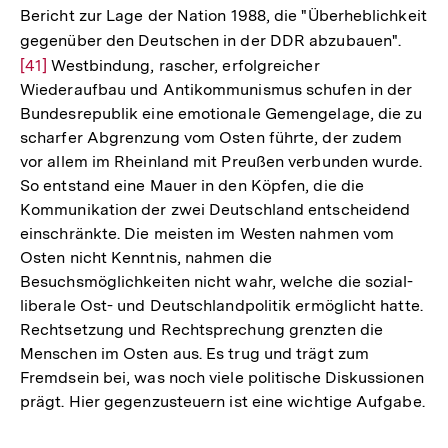
Bericht zur Lage der Nation 1988, die "Überheblichkeit
der
gegenüber den Deutschen in der DDR abzubauen".
Zur
Fußnote
[41]
Westbindung, rascher, erfolgreicher
Auflö
Wiederaufbau und Antikommunismus schufen in der
der
Bundesrepublik eine emotionale Gemengelage, die zu
Fußno
scharfer Abgrenzung vom Osten führte, der zudem
vor allem im Rheinland mit Preußen verbunden wurde.
So entstand eine Mauer in den Köpfen, die die
Kommunikation der zwei Deutschland entscheidend
einschränkte. Die meisten im Westen nahmen vom
Osten nicht Kenntnis, nahmen die
Besuchsmöglichkeiten nicht wahr, welche die sozial-
liberale Ost- und Deutschlandpolitik ermöglicht hatte.
Rechtsetzung und Rechtsprechung grenzten die
Menschen im Osten aus. Es trug und trägt zum
Fremdsein bei, was noch viele politische Diskussionen
prägt. Hier gegenzusteuern ist eine wichtige Aufgabe.