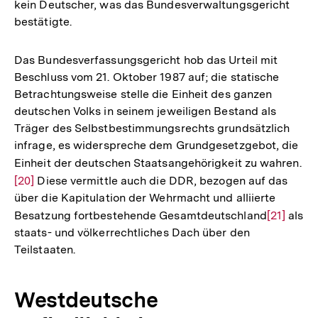
kein Deutscher, was das Bundesverwaltungsgericht
bestätigte.
Das Bundesverfassungsgericht hob das Urteil mit
Beschluss vom 21. Oktober 1987 auf; die statische
Betrachtungsweise stelle die Einheit des ganzen
deutschen Volks in seinem jeweiligen Bestand als
Träger des Selbstbestimmungsrechts grundsätzlich
infrage, es widerspreche dem Grundgesetzgebot, die
Einheit der deutschen Staatsangehörigkeit zu wahren.
Zu
[20]
Diese vermittle auch die DDR, bezogen auf das
Au
über die Kapitulation der Wehrmacht und alliierte
de
Besatzung fortbestehende Gesamtdeutschland
Zur
[21]
als
Fu
staats- und völkerrechtliches Dach über den
Auflösun
Teilstaaten.
der
Fußnote
Westdeutsche