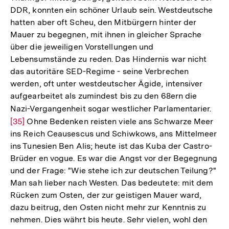
DDR, konnten ein schöner Urlaub sein. Westdeutsche
hatten aber oft Scheu, den Mitbürgern hinter der
Mauer zu begegnen, mit ihnen in gleicher Sprache
über die jeweiligen Vorstellungen und
Lebensumstände zu reden. Das Hindernis war nicht
das autoritäre SED-Regime - seine Verbrechen
werden, oft unter westdeutscher Ägide, intensiver
aufgearbeitet als zumindest bis zu den 68ern die
Nazi-Vergangenheit sogar westlicher Parlamentarier.
Zur
[35]
Ohne Bedenken reisten viele ans Schwarze Meer
Aufl
ins Reich Ceausescus und Schiwkows, ans Mittelmeer
der
ins Tunesien Ben Alis; heute ist das Kuba der Castro-
Fuß
Brüder en vogue. Es war die Angst vor der Begegnung
und der Frage: "Wie stehe ich zur deutschen Teilung?"
Man sah lieber nach Westen. Das bedeutete: mit dem
Rücken zum Osten, der zur geistigen Mauer ward,
dazu beitrug, den Osten nicht mehr zur Kenntnis zu
nehmen. Dies währt bis heute. Sehr vielen, wohl den