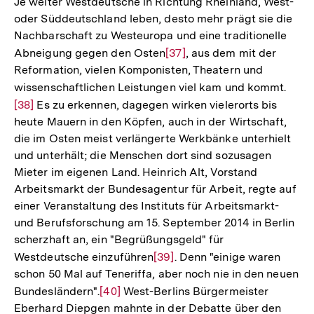
Je weiter Westdeutsche in Richtung Rheinland, West-
oder Süddeutschland leben, desto mehr prägt sie die
Nachbarschaft zu Westeuropa und eine traditionelle
Abneigung gegen den Osten
Zur
[37]
, aus dem mit der
Reformation, vielen Komponisten, Theatern und
Auflösung
wissenschaftlichen Leistungen viel kam und kommt.
Zur
der
[38]
Es zu erkennen, dagegen wirken vielerorts bis
Aufl
Fußnote
heute Mauern in den Köpfen, auch in der Wirtschaft,
der
die im Osten meist verlängerte Werkbänke unterhielt
Fußn
und unterhält; die Menschen dort sind sozusagen
Mieter im eigenen Land. Heinrich Alt, Vorstand
Arbeitsmarkt der Bundesagentur für Arbeit, regte auf
einer Veranstaltung des Instituts für Arbeitsmarkt-
und Berufsforschung am 15. September 2014 in Berlin
scherzhaft an, ein "Begrüßungsgeld" für
Westdeutsche einzuführen
Zur
[39]
. Denn "einige waren
schon 50 Mal auf Teneriffa, aber noch nie in den neuen
Auflösung
Bundesländern".
Zur
[40]
West-Berlins Bürgermeister
der
Eberhard Diepgen mahnte in der Debatte über den
Auflösung
Fußnote