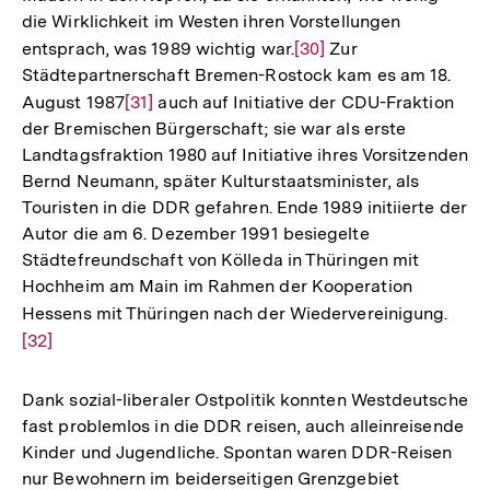
die Wirklichkeit im Westen ihren Vorstellungen
Fußnote
entsprach, was 1989 wichtig war.
Zur
[30]
Zur
Städtepartnerschaft Bremen-Rostock kam es am 18.
Auflösung
August 1987
Zur
[31]
auch auf Initiative der CDU-Fraktion
der
der Bremischen Bürgerschaft; sie war als erste
Auflösung
Fußnote
Landtagsfraktion 1980 auf Initiative ihres Vorsitzenden
der
Bernd Neumann, später Kulturstaatsminister, als
Fußnote
Touristen in die DDR gefahren. Ende 1989 initiierte der
Autor die am 6. Dezember 1991 besiegelte
Städtefreundschaft von Kölleda in Thüringen mit
Hochheim am Main im Rahmen der Kooperation
Hessens mit Thüringen nach der Wiedervereinigung.
Zur
[32]
Aufl
der
Fußn
Dank sozial-liberaler Ostpolitik konnten Westdeutsche
fast problemlos in die DDR reisen, auch alleinreisende
Kinder und Jugendliche. Spontan waren DDR-Reisen
nur Bewohnern im beiderseitigen Grenzgebiet