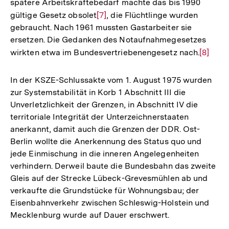
spätere Arbeitskräftebedarf machte das bis 1990
Auflösung
gültige Gesetz obsolet
Zur
[7]
, die Flüchtlinge wurden
der
gebraucht. Nach 1961 mussten Gastarbeiter sie
Auflösung
Fußnote
ersetzen. Die Gedanken des Notaufnahmegesetzes
der
wirkten etwa im Bundesvertriebenengesetz nach.
Zur
[8]
Fußnote
Auflös
der
In der KSZE-Schlussakte vom 1. August 1975 wurden
Fußnot
zur Systemstabilität in Korb 1 Abschnitt III die
Unverletzlichkeit der Grenzen, in Abschnitt IV die
territoriale Integrität der Unterzeichnerstaaten
anerkannt, damit auch die Grenzen der DDR. Ost-
Berlin wollte die Anerkennung des Status quo und
jede Einmischung in die inneren Angelegenheiten
verhindern. Derweil baute die Bundesbahn das zweite
Gleis auf der Strecke Lübeck-Grevesmühlen ab und
verkaufte die Grundstücke für Wohnungsbau; der
Eisenbahnverkehr zwischen Schleswig-Holstein und
Mecklenburg wurde auf Dauer erschwert.