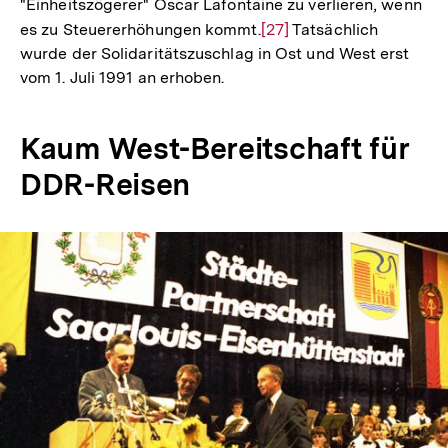
"Einheitszögerer" Oscar Lafontaine zu verlieren, wenn
es zu Steuererhöhungen kommt.
Zur
[27]
Tatsächlich
wurde der Solidaritätszuschlag in Ost und West erst
Auflösung
vom 1. Juli 1991 an erhoben.
der
Fußnote
Kaum West-Bereitschaft für
DDR-Reisen
In
Lightbox
öffnen