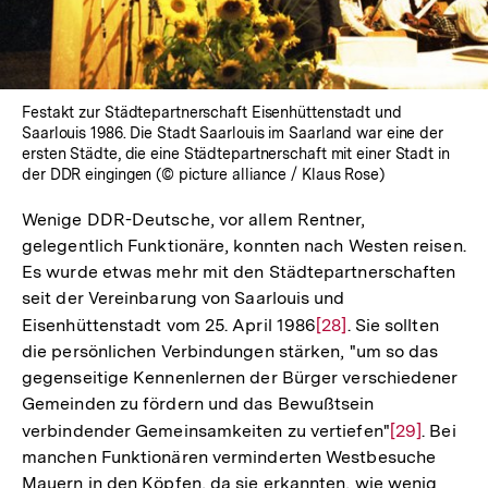
Festakt zur Städtepartnerschaft Eisenhüttenstadt und
Saarlouis 1986. Die Stadt Saarlouis im Saarland war eine der
ersten Städte, die eine Städtepartnerschaft mit einer Stadt in
der DDR eingingen (© picture alliance / Klaus Rose)
Wenige DDR-Deutsche, vor allem Rentner,
gelegentlich Funktionäre, konnten nach Westen reisen.
Es wurde etwas mehr mit den Städtepartnerschaften
seit der Vereinbarung von Saarlouis und
Eisenhüttenstadt vom 25. April 1986
Zur
[28]
. Sie sollten
die persönlichen Verbindungen stärken, "um so das
Auflösung
gegenseitige Kennenlernen der Bürger verschiedener
der
Gemeinden zu fördern und das Bewußtsein
Fußnote
verbindender Gemeinsamkeiten zu vertiefen"
Zur
[29]
. Bei
manchen Funktionären verminderten Westbesuche
Auflösung
Mauern in den Köpfen, da sie erkannten, wie wenig
der