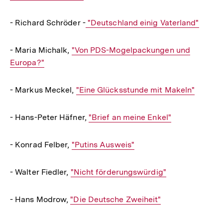
- Richard Schröder -
Interner
"Deutschland einig Vaterland"
Link:
- Maria Michalk,
Interner
"Von PDS-Mogelpackungen und
Europa?"
Link:
- Markus Meckel,
Interner
"Eine Glücksstunde mit Makeln"
Link:
- Hans-Peter Häfner,
Interner
"Brief an meine Enkel"
Link:
- Konrad Felber,
Interner
"Putins Ausweis"
Link:
- Walter Fiedler,
Interner
"Nicht förderungswürdig"
Link:
- Hans Modrow,
Interner
"Die Deutsche Zweiheit"
Link: