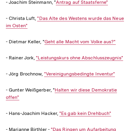
- Joachim Steinmann, "
Interner
Antrag auf Staatsferne"
Link:
- Christa Luft,
Interner
"Das Alte des Westens wurde das Neue
im Osten"
Link:
- Dietmar Keller, "
Interner
Geht alle Macht vom Volke aus?"
Link:
- Rainer Jork,
Interner
"Leistungskurs ohne Abschlusszeugnis"
Link:
- Jörg Brochnow,
Interner
"Vereinigungsbedingte Inventur"
Link:
- Gunter Weißgerber, "
Interner
Halten wir diese Demokratie
offen"
Link:
- Hans-Joachim Hacker,
Interner
"Es gab kein Drehbuch"
Link:
- Marianne Birthler -
Interner
"Das Ringen um Aufarbeitung