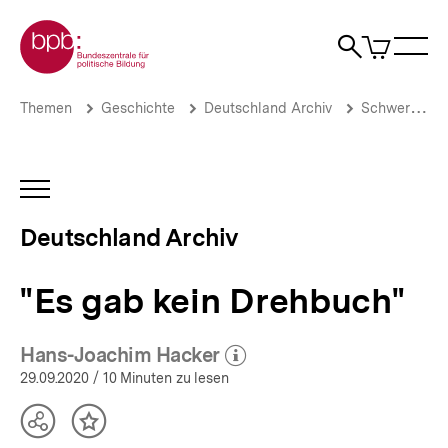
Direkt
Zur Startseite der bpb
zum
0
Artikel
Sho
Seiteninhalt
im
Naviga
Suche
springen
War
öffne
öffnen
öff
Pfadnavigation
"Es
Brotkrümelnavigation
Themen
Geschichte
Deutschland Archiv
Schwerpunkte
gab
kein
Drehbuch"
|
INHALTSNAVIGATION
Deutschland
ÖFFNEN
Archiv
Deutschland Archiv
|
bpb.de
"Es gab kein Drehbuch"
Hans-Joachim Hacker
(Mehr zum Autor)
öffnen
29.09.2020
/ 10 Minuten zu lesen
Teilen
Inhalt