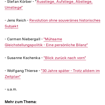
- Stefan Körber - "
Interner
Ausstiege, Aufstiege, Abstiege,
Umstiege"
Link:
- Jens Reich -
Interner
Revolution ohne souveränes historisches
Subjekt
Link:
- Carmen Niebergall -
Interner
"Mühsame
Gleichstellungspolitik - Eine persönliche Bilanz"
Link:
- Susanne Kschenka -
Interner
"Blick zurück nach vorn"
Link:
- Wolfgang Thierse -
Interner
"30 Jahre später - Trotz alldem im
Zeitplan"
Link:
- u.a.m.
Mehr zum Thema: