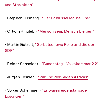
und Stasiakten"
Link:
- Stephan Hilsberg -
Interner
"Der Schlüssel lag bei uns"
Link:
- Ortwin Ringleb -
Interner
"Mensch sein, Mensch bleiben"
Link:
- Martin Gutzeit,
Interner
"Gorbatschows Rolle und die der
SDP"
Link:
- Reiner Schneider -
Interner
"Bundestag - Volkskammer 2:2"
Link:
- Jürgen Leskien -
Interner
"Wir und der Süden Afrikas"
Link:
- Volker Schemmel -
Interner
"Es waren eigenständige
Lösungen"
Link: