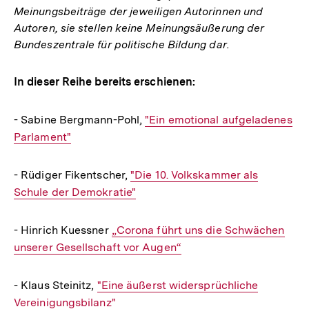
Meinungsbeiträge der jeweiligen Autorinnen und
Autoren, sie stellen keine Meinungsäußerung der
Bundeszentrale für politische Bildung dar.
In dieser Reihe bereits erschienen:
- Sabine Bergmann-Pohl,
Interner
"Ein emotional aufgeladenes
Parlament"
Link:
- Rüdiger Fikentscher,
Interner
"Die 10. Volkskammer als
Schule der Demokratie"
Link:
- Hinrich Kuessner
Interner
„Corona führt uns die Schwächen
unserer Gesellschaft vor Augen“
Link:
- Klaus Steinitz,
Interner
"Eine äußerst widersprüchliche
Vereinigungsbilanz"
Link: