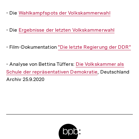
- Die
Interner
Wahlkampfspots der Volkskammerwahl
Link:
- Die
Interner
Ergebnisse der letzten Volkskammerwahl
Link:
- Film-Dokumentation
Interner
"Die letzte Regierung der DDR"
Link:
- Analyse von Bettina Tüffers:
Interner
Die Volkskammer als
Schule der repräsentativen Demokratie
Link:
, Deutschland
Archiv 25.9.2020
Fussnoten
Meta-