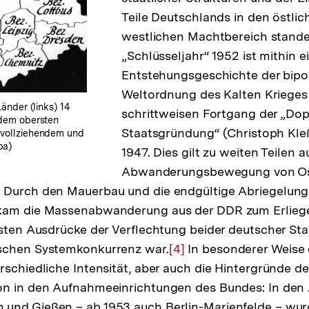
Teile Deutschlands in den östli
westlichen Machtbereich stande
„Schlüsseljahr“ 1952 ist mithin e
Entstehungsgeschichte der bipo
Weltordnung des Kalten Krieges
Länder (links) 14
schrittweisen Fortgang der „Do
 dem obersten
Staatsgründung“ (Christoph Kl
s vollziehendem und
pa)
1947. Dies gilt zu weiten Teilen a
Abwanderungsbewegung von Os
 Durch den Mauerbau und die endgültige Abriegelung
kam die Massenabwanderung aus der DDR zum Erliegen
rsten Ausdrücke der Verflechtung beider deutscher Sta
schen Systemkonkurrenz war.
Zur
[4]
In besonderer Weise 
rschiedliche Intensität, aber auch die Hintergründe d
Auflösung
on in den Aufnahmeeinrichtungen des Bundes: In de
der
und Gießen – ab 1953 auch Berlin-Marienfelde – wur
Fußnote