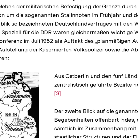
eben der militärischen Befestigung der Grenze durch
on um die sogenannten Stalinnoten im Frühjahr und d
blik so bezeichneten Deutschlandvertrages mit den We
 Speziell für die DDR waren gleichermaßen wichtige 
konferenz im Juli 1952 als Auftakt des „planmäßigen A
 Aufstellung der Kasernierten Volkspolizei sowie die A
ren:
Aus Ostberlin und den fünf Län
zentralistisch geführte Bezirke 
[3]
Der zweite Blick auf die genann
Begebenheiten offenbart indes, 
sämtlich im Zusammenhang mit 
staatlicher Strukturen und der E