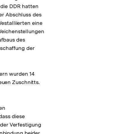
Fußnote
 die DDR hatten
er Abschluss des
stalliierten eine
Weichenstellungen
ufbaus des
bschaffung der
dern wurden 14
neuen Zuschnitts.
Zur
Auflösung
der
Fußnote
ten
dass diese
der Verfestigung
inbindung beider