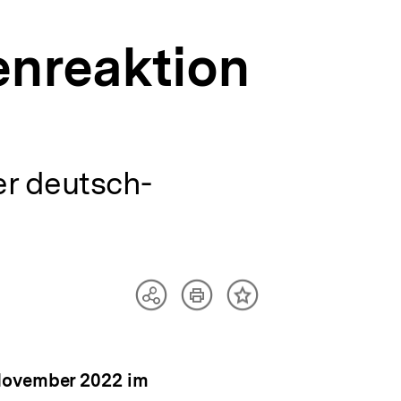
enreaktion
r deutsch-
Artikel
Teilen
Inhalt
drucken
Optionen
merken
anzeigen
 November 2022 im