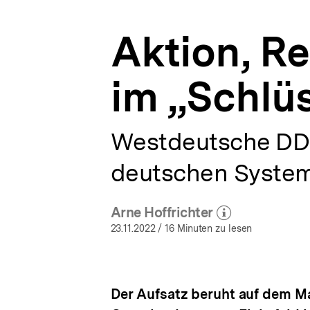
Archiv
a
|
t
bpb.de
Aktion, R
i
o
n
im „Schlüs
Westdeutsche DDR
deutschen Syste
Arne Hoffrichter
(Mehr zum Autor)
öffnen
23.11.2022
/ 16 Minuten zu lesen
Der Aufsatz beruht auf dem M