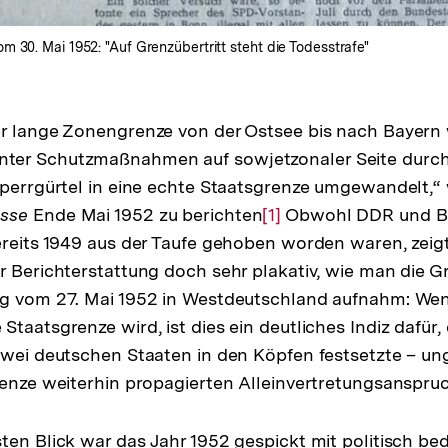
 30. Mai 1952: "Auf Grenzübertritt steht die Todesstrafe"
er lange Zonengrenze von der Ostsee bis nach Bayern
er Schutzmaßnahmen auf sowjetzonaler Seite durch 
Sperrgürtel in eine echte Staatsgrenze umgewandelt,“
esse
Ende Mai 1952 zu berichten
Zur
[1]
Obwohl DDR und Bu
ereits 1949 aus der Taufe gehoben worden waren, zeigt
Auflösung
r Berichterstattung doch sehr plakativ, wie man die 
der
ng vom 27. Mai 1952 in Westdeutschland aufnahm: Wen
Fußnote
taatsgrenze wird, ist dies ein deutliches Indiz dafür,
zwei deutschen Staaten in den Köpfen festsetzte – u
renze weiterhin propagierten Alleinvertretungsanspru
ten Blick war das Jahr 1952 gespickt mit politisch b