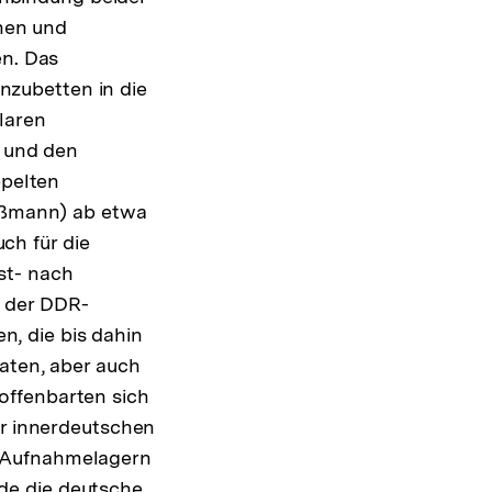
chen und
n. Das
inzubetten in die
laren
 und den
ppelten
eßmann) ab etwa
uch für die
t- nach
 der DDR-
, die bis dahin
aten, aber auch
offenbarten sich
er innerdeutschen
n Aufnahmelagern
de die deutsche