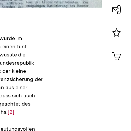
Konta
0
 wurde im
Merklist
einen fünf
ansehen
0
Artik
 wusste die
im
ndesrepublik
Shop-
 der kleine
Warenko
ansehen
Grenzsicherung der
n aus einer
 dass sich auch
ngeachtet des
chs.
Zur
[2]
Auflösung
der
edeutungsvollen