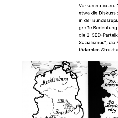
Vorkommnissen: N
etwa die Diskussi
in der Bundesrepu
große Bedeutung.
die 2. SED-Partei
Sozialismus“, die
föderalen Struktu
In
Lightbox