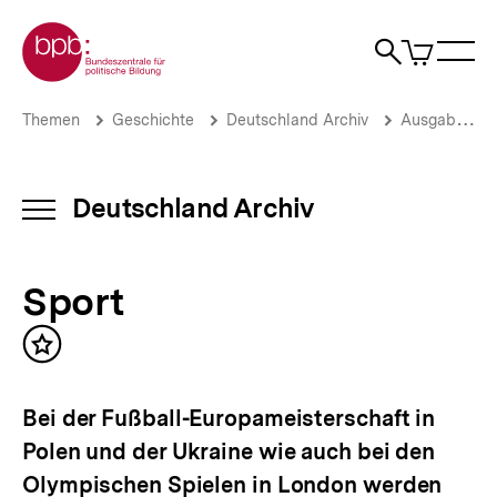
Direkt
Zur Startseite der bpb
zum
0
Artikel
Sho
Seiteninhalt
im
Naviga
Suche
springen
War
öffne
öffnen
öff
Pfadnavigation
Sport
Brotkrümelnavigation
Themen
Geschichte
Deutschland Archiv
Ausgaben vor 2013
|
Deutschland
Archiv
|
Deutschland Archiv
INHALTSNAVIGATION
bpb.de
ÖFFNEN
Sport
Inhalt
merken
Bei der Fußball-Europameisterschaft in
Polen und der Ukraine wie auch bei den
Olympischen Spielen in London werden