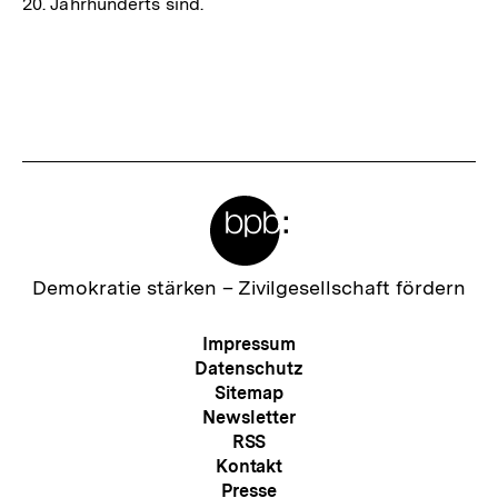
20. Jahrhunderts sind.
Meta-
Links
Zur
Demokratie stärken –
Zivilgesellschaft fördern
Startseite
der
Meta-
Impressum
bpb
Navigation
Datenschutz
Sitemap
Newsletter
RSS
Kontakt
Presse