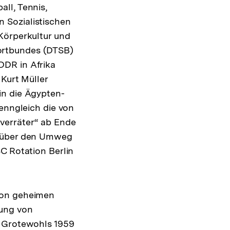
ll, Tennis,
 Sozialistischen
Körperkultur und
ortbundes (DTSB)
DDR in Afrika
 Kurt Müller
in die Ägypten-
wenngleich die von
verräter“ ab Ende
h über den Umweg
C Rotation Berlin
von geheimen
ung von
o Grotewohls 1959