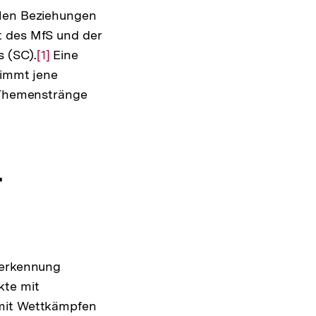
alen Beziehungen
t des MfS und der
 (SC).
Zur
[1]
Eine
immt jene
Auflösung
e Themenstränge
ösung
der
Fußnote
ote
r
nerkennung
kte mit
 mit Wettkämpfen