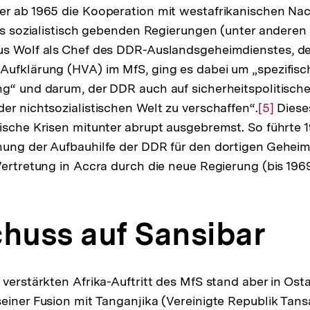
er ab 1965 die Kooperation mit westafrikanischen Na
der
ils sozialistisch gebenden Regierungen (unter andere
Fußnote
us Wolf als Chef des DDR-Auslandsgeheimdienstes, de
ufklärung (HVA) im MfS, ging es dabei um „spezifisc
g“ und darum, der DDR auch auf sicherheitspolitisch
er nichtsozialistischen Welt zu verschaffen“.
Zur
[5]
Diese
ische Krisen mitunter abrupt ausgebremst. So führte 1
Auflösu
ung der Aufbauhilfe der DDR für den dortigen Geheim
der
Vertretung in Accra durch die neue Regierung (bis 1969
Fußnote
chuss auf Sansibar
 verstärkten Afrika-Auftritt des MfS stand aber in Osta
einer Fusion mit Tanganjika (Vereinigte Republik Tans