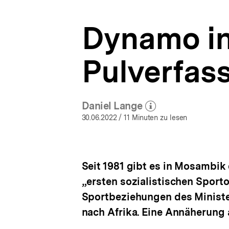
|
a
bpb.de
t
Dynamo in
i
o
n
Pulverfas
Daniel Lange
(Mehr zum Autor)
öffnen
30.06.2022
/ 11 Minuten zu lesen
Seit 1981 gibt es in Mosambik
„ersten sozialistischen Sport
Sportbeziehungen des Ministe
nach Afrika. Eine Annäherung 