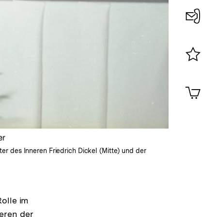
Konta
0
Merklist
ansehen
0
Artik
im
Shop-
Warenko
ansehen
r des Inneren Friedrich Dickel (Mitte) und der
olle im
eren der