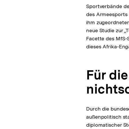
Sportverbände der
des Armeesports b
ihm zugeordneten
neue Studie zur „
Facette des MfS-S
dieses Afrika-Eng
Für di
nichts
Durch die bunde
außenpolitisch s
diplomatischer S