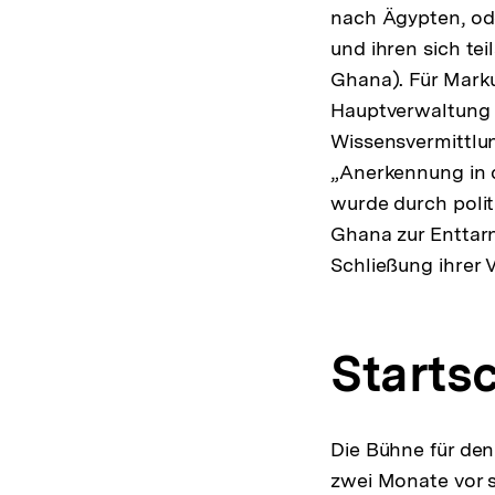
nach Ägypten, od
und ihren sich te
Ghana). Für Mark
Hauptverwaltung A
Wissensvermittlun
„Anerkennung in d
wurde durch polit
Ghana zur Enttarn
Schließung ihrer 
Starts
Die Bühne für den
zwei Monate vor s