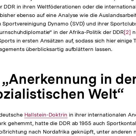
 DDR in ihren Weltföderationen oder die internation
isher ebenso auf eine Analyse wie die Auslandsarbei
 Sportvereinigung Dynamo (SVD) und ihrer Sportclubs
Turnschuhdiplomatie“ in der Afrika-Politik der DDR
Zur
[2]
n
ports in ersten Ansätzen auf, sodass sich hier einig
Aufl
agements überblicksartig aufblättern lassen.
der
Fußn
e „Anerkennung in de
ozialistischen Welt“
sdeutsche
Interner
Hallstein-Doktrin
in ihrer internationalen A
tark gehemmt, hatte die DDR ab 1955 auch Sportkonta
Link:
toßrichtung nach Nordafrika geknüpft, unter anderen