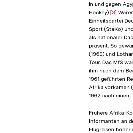
in und gegen Ägyp
Hockey).
Zur
[3]
Waren 
Einheitspartei De
Auflösun
Sport (StaKo) un
der
als nationaler D
Fußnote
präsent. So gewan
(1960) und Lothar
Tour. Das MfS war
ihm nach dem Ber
1961 geführten R
Afrika vorkamen (
1962 nach einem T
Frühere Afrika-K
Informanten an de
Flugreisen hoher 