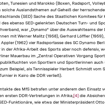
ten, Tunesien und Marokko (Boxen, Radsport, Volleyba
solche Auslandsthemen auf Geheiß der herrschenden
utschlands (SED) Sache des Staatlichen Komitees für 
g
d des ebenso SED-gelenkten Deutschen Turn- und Sp
achverband, war „Dynamo“ über die Auswahlteams der 
nen mit Werner Malitz (1958), Gerhard Löffler (1959),
 Appler (1962) vier Radsportasse des SC Dynamo Berl
 in der Afrika-Arbeit des Sports aber noch defensiv, 
liner Mauerbau im „Zentral Operativen Vorgang Sport
epublikfluchten von Sportlern und Sportlerinnen auc
zum Beispiel, als Tennisspieler Herbert Schmidt vom S
urnier in Kairo die DDR verließ).
ontakte des MfS betrafen unter anderem den Einsatz 
n ersten DDR-Vertretungen in Afrika,
Zur
[4]
die Absicher
SED-Funktionäre, wie etwa der Ministerpräsident Ott
Auflösung