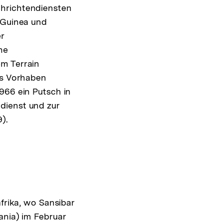
chrichtendiensten
n Guinea und
r
he
em Terrain
s Vorhaben
966 ein Putsch in
ng
dienst und zur
).
frika, wo Sansibar
ania) im Februar