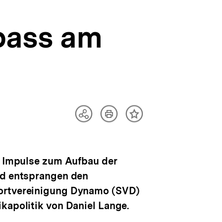
pass am
Artikel
Teilen
Inhalt
drucken
Optionen
merken
anzeigen
ie Impulse zum Aufbau der
und entsprangen den
portvereinigung Dynamo (SVD)
kapolitik von Daniel Lange.