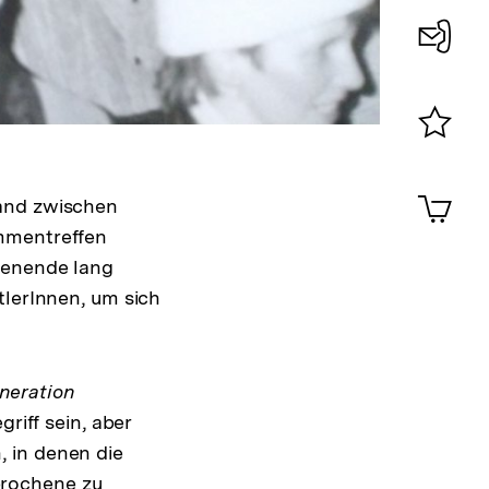
Konta
0
Merklist
ansehen
0
Artik
land zwischen
im
ammentreffen
Shop-
Warenko
chenende lang
ansehen
tlerInnen, um sich
neration
griff sein, aber
 in denen die
prochene zu