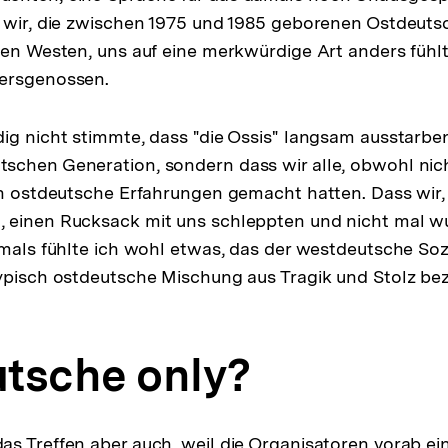
 wir, die zwischen 1975 und 1985 geborenen Ostdeutsc
den Westen, uns auf eine merkwürdige Art anders fühlt
ersgenossen.
ig nicht stimmte, dass "die Ossis" langsam ausstarbe
schen Generation, sondern dass wir alle, obwohl nic
ch ostdeutsche Erfahrungen gemacht hatten. Dass wir, 
 einen Rucksack mit uns schleppten und nicht mal w
amals fühlte ich wohl etwas, das der westdeutsche So
ypisch ostdeutsche Mischung aus Tragik und Stolz bez
tsche only?
s Treffen aber auch, weil die Organisatoren vorab ei