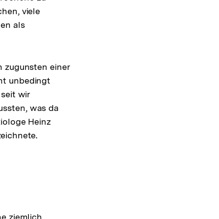
hen, viele
en als
n zugunsten einer
ht unbedingt
seit wir
ussten, was da
ziologe Heinz
eichnete.
ne ziemlich