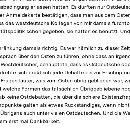
sbedingung erlassen hatten: Es durften nur Ostdeuts
er Anmeldekarte bestätigen, dass man aus dem Osten
ss das westdeutsche Kollegen von mir damals furchtba
itätspolitik schon gegeben, sie hätten es benutzt. Und
hränkung damals richtig. Es war nämlich zu dieser Zei
spräch über den Osten zu führen, ohne dass an irgend
n Westdeutscher, behauptete, dass es Ostdeutsche doc
rehte sich praktisch jede Debatte bis zur Erschöpfu
Fragen lauter, was vom Osten übrig geblieben war, wa
nd welche Formen das tatsächlich Übriggebliebene n
b keine Ostdebatten, die über die schiere Existenzfra
andpunkte galten als etwas Rückständiges, wenn nicht
. Übrigens auch unter vielen Ostdeutschen. Und die 
lem erst mal Dankbarkeit.