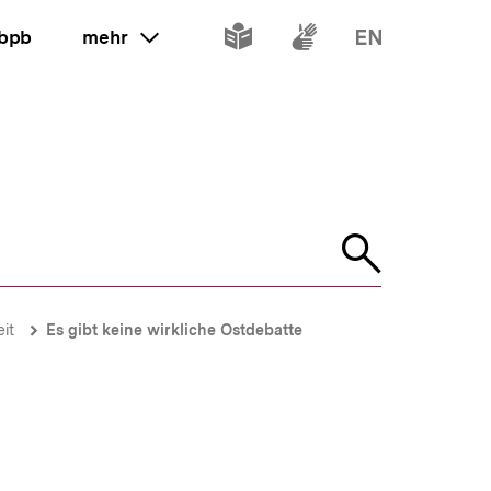
Inhalte
Inhalte
Inhalte
 bpb
mehr
ein oder ausklappen
in
in
in
leichter
Gebärdenspr
Englisch
Sprache
Suche
öffnen
it
Es gibt keine wirkliche Ostdebatte