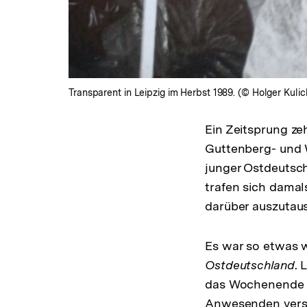
Transparent in Leipzig im Herbst 1989. (© Holger Kulic
Ein Zeitsprung z
Guttenberg- und 
junger Ostdeutsch
trafen sich damal
darüber auszutau
Es war so etwas 
Ostdeutschland
. 
das Wochenende wa
Anwesenden versu