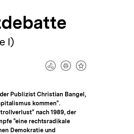
tdebatte
 I)
Artikel
Teilen
Inhalt
drucken
Optionen
merken
anzeigen
 der Publizist Christian Bangel,
Kapitalismus kommen".
rollverlust" nach 1989, der
mpfe "eine rechtsradikale
chen Demokratie und