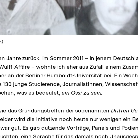
k)
ehn Jahre zurück. Im Sommer 2011 – in jenem Deutsch
Wulff-Affäre – wohnte ich eher aus Zufall einem Zus
er an der Berliner Humboldt-Universität bei. Ein Wo
s 130 junge Studierende, JournalistInnen, Wissenschaf
schen, was es bedeutet,
ein Ossi zu sein
.
wie das Gründungstreffen der sogenannten
Dritten Ge
Leider wird die Initiative noch heute nur wenigen ein Be
r gut. Es gab dutzende Vorträge, Panels und Podien,
chten, eine Sprache für das damals noch Unausges