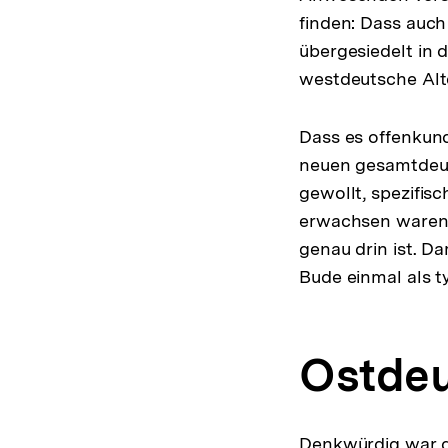
finden: Dass auch
übergesiedelt in 
westdeutsche Alt
Dass es offenkund
neuen gesamtdeut
gewollt, spezifis
erwachsen waren,
genau drin ist. D
Bude einmal als t
Ostdeu
Denkwürdig war da