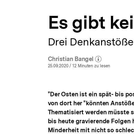
bpb.de
a
t
Es gibt ke
i
o
n
Drei Denkanstöße 
Christian Bangel
(Mehr zum Autor)
öffnen
25.09.2020
/ 12 Minuten zu lesen
"Der Osten ist ein spät- bis po
von dort her "könnten Anstöße
Thematisiert werden müsste stä
bis heute gravierende Folgen 
Minderheit mit nicht so schle