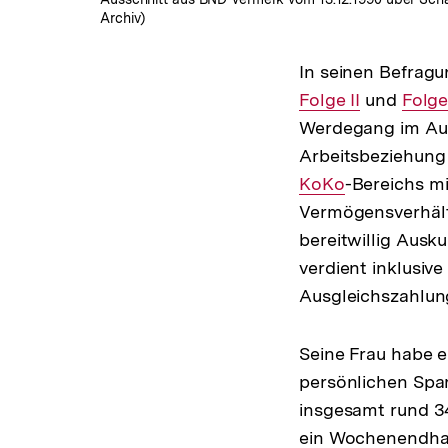
Archiv)
In seinen Befrag
Folge II
und
Inter
Folge 
Werdegang im Auß
Link:
Arbeitsbeziehung 
KoKo
-Bereichs mi
Vermögensverhält
bereitwillig Ausk
verdient inklusiv
Ausgleichszahlun
Seine Frau habe e
persönlichen Spa
insgesamt rund 3
ein Wochenendhau