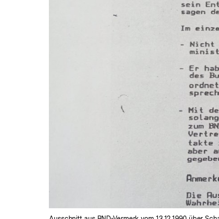
Ausschnitt aus BND-Vermerk vom 13.12.1990 über Sch