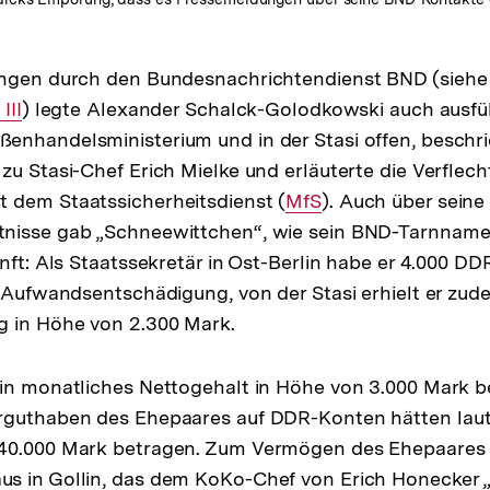
ungen durch den Bundesnachrichtendienst BND (sieh
ner
III
) legte Alexander Schalck-Golodkowski auch ausfüh
enhandelsministerium und in der Stasi offen, beschri
zu Stasi-Chef Erich Mielke und erläuterte die Verflec
t dem Staatssicherheitsdienst (
Interner
MfS
). Auch über seine
nisse gab „Schneewittchen“, wie sein BND-Tarnname 
Link:
unft: Als Staatssekretär in Ost-Berlin habe er 4.000 D
e Aufwandsentschädigung, von der Stasi erhielt er zu
g in Höhe von 2.300 Mark.
in monatliches Nettogehalt in Höhe von 3.000 Mark b
rguthaben des Ehepaares auf DDR-Konten hätten lau
40.000 Mark betragen. Zum Vermögen des Ehepaares
s in Gollin, das dem KoKo-Chef von Erich Honecker 