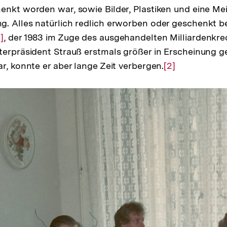
enkt worden war, sowie Bilder, Plastiken und eine Me
g. Alles natürlich redlich erworben oder geschenkt 
ur
1]
, der 1983 im Zuge des ausgehandelten Milliardenkre
terpräsident Strauß erstmals größer in Erscheinung g
uflösung
ar, konnte er aber lange Zeit verbergen.
er
Zur
[2]
ußnote
Auflösung
der
Fußnote