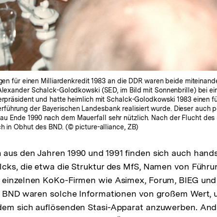
ngen für einen Milliardenkredit 1983 an die DDR waren beide miteinande
 Alexander Schalck-Golodkowski (SED, im Bild mit Sonnenbrille) bei 
terpräsident und hatte heimlich mit Schalck-Golodkowski 1983 einen fü
führung der Bayerischen Landesbank realisiert wurde. Dieser auch p
u Ende 1990 nach dem Mauerfall sehr nützlich. Nach der Flucht des St
h in Obhut des BND. (© picture-alliance, ZB)
aus den Jahren 1990 und 1991 finden sich auch hands
lcks, die etwa die Struktur des MfS, Namen von Führu
 einzelnen KoKo-Firmen wie Asimex, Forum, BIEG und
en BND waren solche Informationen von großem Wert, 
dem sich auflösenden Stasi-Apparat anzuwerben. And