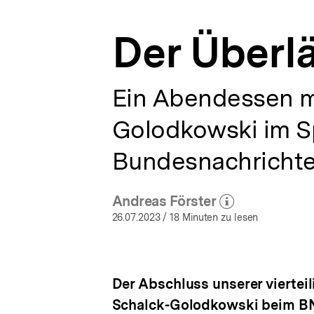
a
t
Der Überlä
i
o
n
Ein Abendessen mi
Golodkowski im S
Bundesnachrichte
Andreas Förster
(Mehr zum Autor)
öffnen
26.07.2023
/ 18 Minuten zu lesen
Der Abschluss unserer viertei
Schalck-Golodkowski beim BN