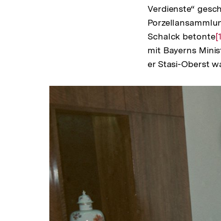
Verdienste“ gesch
Porzellansammlun
Schalck betonte
Z
[
mit Bayerns Minis
A
er Stasi-Oberst w
d
F