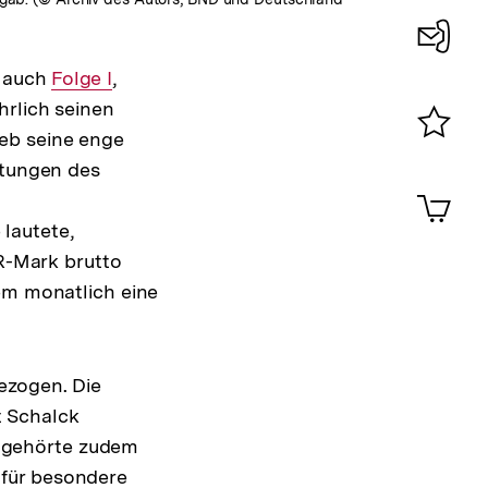
Konta
e auch
Interner
Folge I
,
Interner
0
rlich seinen
Link:
Link:
eb seine enge
Merklist
htungen des
Interner
ansehen
0
Artik
Link:
im
lautete,
Shop-
DR-Mark brutto
Warenko
ansehen
dem monatlich eine
ezogen. Die
t Schalck
 gehörte zudem
„für besondere