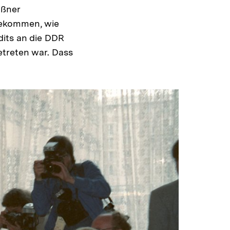
ißner
bekommen, wie
dits an die DDR
etreten war. Dass