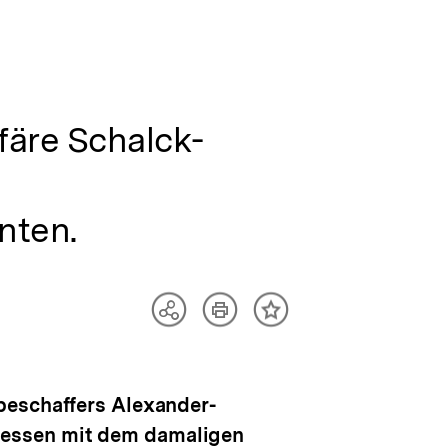
färe Schalck-
nten.
Artikel
Teilen
Inhalt
drucken
Optionen
merken
anzeigen
beschaffers Alexander-
dessen mit dem damaligen