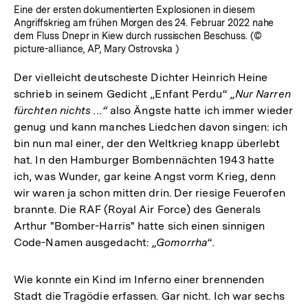
Eine der ersten dokumentierten Explosionen in diesem
Angriffskrieg am frühen Morgen des 24. Februar 2022 nahe
dem Fluss Dnepr in Kiew durch russischen Beschuss. (©
picture-alliance, AP, Mary Ostrovska )
Der vielleicht deutscheste Dichter Heinrich Heine
schrieb in seinem Gedicht „Enfant Perdu“
„Nur Narren
fürchten nichts ...“
also Ängste hatte ich immer wieder
genug und kann manches Liedchen davon singen: ich
bin nun mal einer, der den Weltkrieg knapp überlebt
hat. In den Hamburger Bombennächten 1943 hatte
ich, was Wunder, gar keine Angst vorm Krieg, denn
wir waren ja schon mitten drin. Der riesige Feuerofen
brannte. Die RAF (Royal Air Force) des Generals
Arthur "Bomber-Harris" hatte sich einen sinnigen
Code-Namen ausgedacht:
„Gomorrha
“.
Wie konnte ein Kind im Inferno einer brennenden
Stadt die Tragödie erfassen. Gar nicht. Ich war sechs