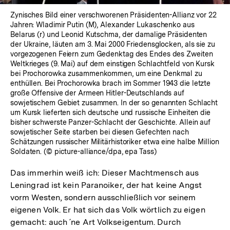
Zynisches Bild einer verschworenen Präsidenten-Allianz vor 22
Jahren: Wladimir Putin (M), Alexander Lukaschenko aus
Belarus (r) und Leonid Kutschma, der damalige Präsidenten
der Ukraine, läuten am 3. Mai 2000 Friedensglocken, als sie zu
vorgezogenen Feiern zum Gedenktag des Endes des Zweiten
Weltkrieges (9. Mai) auf dem einstigen Schlachtfeld von Kursk
bei Prochorowka zusammenkommen, um eine Denkmal zu
enthüllen. Bei Prochorowka brach im Sommer 1943 die letzte
große Offensive der Armeen Hitler-Deutschlands auf
sowjetischem Gebiet zusammen. In der so genannten Schlacht
um Kursk lieferten sich deutsche und russische Einheiten die
bisher schwerste Panzer-Schlacht der Geschichte. Allein auf
sowjetischer Seite starben bei diesen Gefechten nach
Schätzungen russischer Militärhistoriker etwa eine halbe Million
Soldaten. (© picture-alliance/dpa, epa Tass)
Das immerhin weiß ich: Dieser Machtmensch aus
Leningrad ist kein Paranoiker, der hat keine Angst
vorm Westen, sondern ausschließlich vor seinem
eigenen Volk. Er hat sich das Volk wörtlich zu eigen
gemacht: auch ´ne Art Volkseigentum. Durch