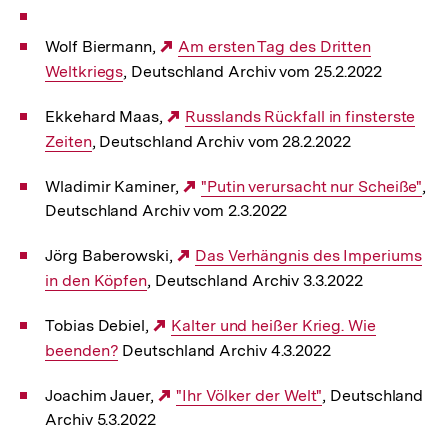
Wolf Biermann,
Externer
Am ersten Tag des Dritten
Weltkriegs
, Deutschland Archiv vom 25.2.2022
Link:
Ekkehard Maas,
Externer
Russlands Rückfall in finsterste
Zeiten
, Deutschland Archiv vom 28.2.2022
Link:
Wladimir Kaminer,
Externer
"Putin verursacht nur Scheiße"
,
Deutschland Archiv vom 2.3.2022
Link:
Jörg Baberowski,
Externer
Das Verhängnis des Imperiums
in den Köpfen
, Deutschland Archiv 3.3.2022
Link:
Tobias Debiel,
Externer
Kalter und heißer Krieg. Wie
beenden?
Deutschland Archiv 4.3.2022
Link:
Joachim Jauer,
Externer
"Ihr Völker der Welt"
, Deutschland
Archiv 5.3.2022
Link: