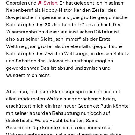
Georgien und
Externer
Syrien
. Er hat gelegentlich in seinem
Nebenberuf als Hobby-Historiker den Zerfall des
Link:
Sowjetischen Imperiums als „die größte geopolitische
Katastrophe des 20. Jahrhunderts“ bezeichnet. Der
Zusammenbruch dieser stalinistischen Diktatur ist
also aus seiner Sicht „schlimmer“ als der Erste
Weltkrieg, sei größer als die ebenfalls geopolitische
Katastrophe des Zweiten Weltkriegs, in dessen Schutz
und Schatten der Holocaust überhaupt möglich
geworden war. Das ist absurd und zynisch und
wundert mich nicht.
Aber nun, in diesem klar ausgesprochenen und mit
allen modernsten Waffen ausgebrochenen Krieg,
erschüttert mich ein irrer neuer Gedanke: Putin könnte
mit seiner absurden Behauptung nun doch auf
dialektische Weise Recht behalten. Seine
Geschichtslüge könnte sich als eine monströse
Wahrheit entpuppen. Vielleicht stimmt es also doch,