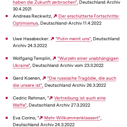
haben die Zukunft zerbrochen"
, Deutschland Archiv
Link:
30.4.2021
Andreas Reckwitz,
Externer
Der erschütterte Fortschritts-
Optimismus
, Deutschland-Archiv 11.4.2022
Link:
Uwe Hassbecker:
Externer
"Putin meint uns"
, Deutschland
Archiv 24.3.2022
Link:
Wolfgang Templin,
Externer
"Wurzeln einer unabhängigen
Ukraine"
, Deutschland Archiv vom 23.3.2022
Link:
Gerd Koenen,
Externer
"Die russische Tragödie, die auch
die unsere ist",
Deutschland Archiv 26.3.2022
Link:
Cedric Rehman, "
Externer
Vertreibung ist auch eine
Waffe"
, Deutschland Archiv 27.3.2022
Link:
Eva Corino, "
Externer
Mehr Willkommenklassen!"
,
Deutschland Archiv 24.3.2022
Link: