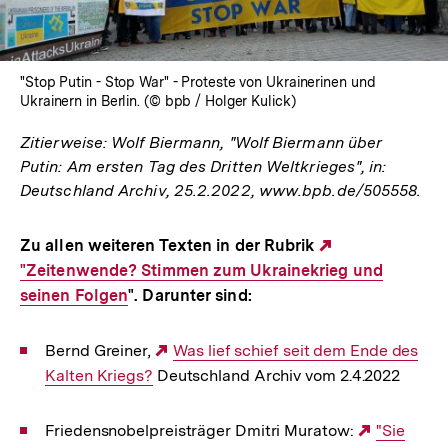
"Stop Putin - Stop War" - Proteste von Ukrainerinen und
Ukrainern in Berlin. (© bpb / Holger Kulick)
Zitierweise: Wolf Biermann, "Wolf Biermann über
Putin: Am ersten Tag des Dritten Weltkrieges", in:
Deutschland Archiv, 25.2.2022, www.bpb.de/505558.
Zu allen weiteren Texten in der Rubrik
Externer
"Zeitenwende? Stimmen zum Ukrainekrieg und
Link:
seinen Folgen
". Darunter sind:
Bernd Greiner,
Externer
Was lief schief seit dem Ende des
Kalten Kriegs?
Deutschland Archiv vom 2.4.2022
Link:
Friedensnobelpreisträger Dmitri Muratow:
Externer
"Sie