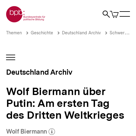
Direkt
Zur Startseite der bpb
zum
0
Artikel
Sho
Seiteninhalt
im
Naviga
Suche
springen
War
öffne
öffnen
öff
Pfadnavigation
Wolf
Brotkrümelnavigation
Themen
Geschichte
Deutschland Archiv
Schwerpunkte
Biermann
über
Putin:
Am
INHALTSNAVIGATION
ersten
ÖFFNEN
Tag
Deutschland Archiv
des
Dritten
Weltkrieges
Wolf Biermann über
|
Deutschland
Putin: Am ersten Tag
Archiv
|
des Dritten Weltkrieges
bpb.de
Wolf Biermann
(Mehr zum Autor)