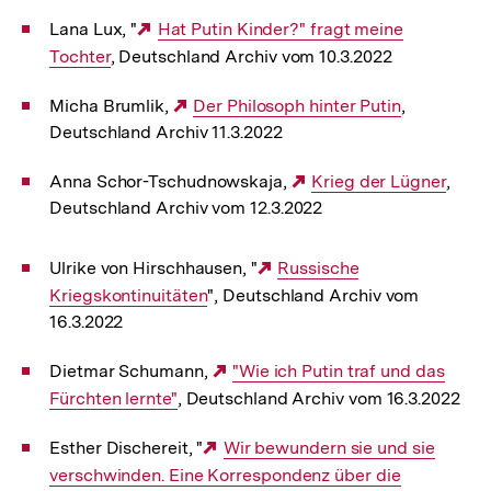
Lana Lux, "
Externer
Hat Putin Kinder?" fragt meine
Tochter
, Deutschland Archiv vom 10.3.2022
Link:
Micha Brumlik,
Externer
Der Philosoph hinter Putin
,
Deutschland Archiv 11.3.2022
Link:
Anna Schor-Tschudnowskaja,
Externer
Krieg der Lügner
,
Deutschland Archiv vom 12.3.2022
Link:
Ulrike von Hirschhausen, "
Externer
Russische
Kriegskontinuitäten
", Deutschland Archiv vom
Link:
16.3.2022
Dietmar Schumann,
Externer
"Wie ich Putin traf und das
Fürchten lernte"
, Deutschland Archiv vom 16.3.2022
Link:
Esther Dischereit, "
Externer
Wir bewundern sie und sie
verschwinden. Eine Korrespondenz über die
Link: