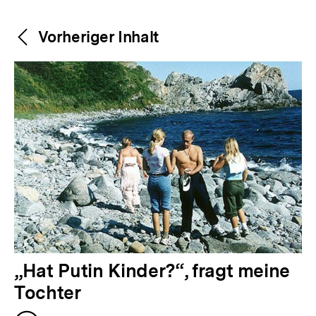
Weitere
Content-
Vorheriger Inhalt
Navigation
Inhalte
V
„Hat Putin Kinder?“, fragt meine
o
Tochter
Zum
r
Seite