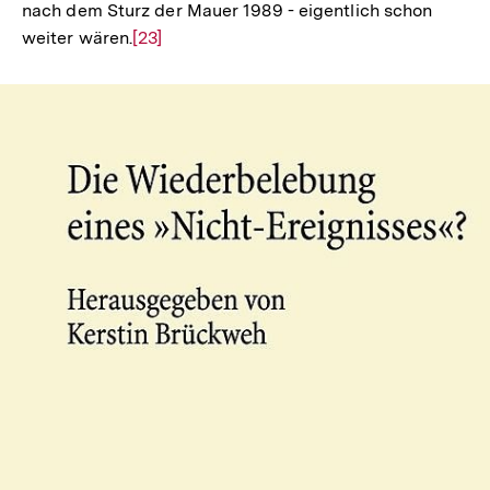
nach dem Sturz der Mauer 1989 - eigentlich schon
weiter wären.
Zur
[23]
Auflösung
der
Fußnote