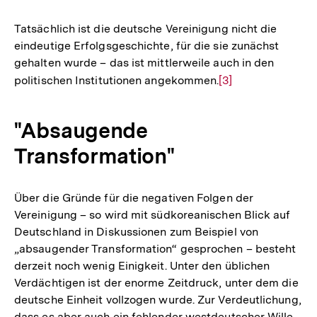
Auflösung
der
Tatsächlich ist die deutsche Vereinigung nicht die
Fußnote
eindeutige Erfolgsgeschichte, für die sie zunächst
gehalten wurde – das ist mittlerweile auch in den
politischen Institutionen angekommen.
Zur
[3]
Auflösung
der
"Absaugende
Fußnote
Transformation"
Über die Gründe für die negativen Folgen der
Vereinigung – so wird mit südkoreanischen Blick auf
Deutschland in Diskussionen zum Beispiel von
„absaugender Transformation“ gesprochen – besteht
derzeit noch wenig Einigkeit. Unter den üblichen
Verdächtigen ist der enorme Zeitdruck, unter dem die
deutsche Einheit vollzogen wurde. Zur Verdeutlichung,
dass es aber auch ein fehlender westdeutscher Wille