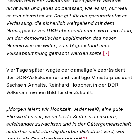
Patriotismus der Solidarität. Dazu gehört, dass sie
nicht alles und jedes so belassen, wie es ist, nur weil
es nun einmal so ist. Das gilt für die gesamtdeutsche
Verfassung, die sicherlich weitgehend mit dem
Grundgesetz von 1949 übereinstimmen wird und doch,
um der demokratischen Legitimation des neuen
Gemeinwesens willen, zum Gegenstand einer
Volksabstimmung gemacht werden sollte.
Zur
[7]
Auflösung
der
Vier Tage später wagte der damalige Vizepräsident
Fußnote
der DDR-Volkskammer und künftige Ministerpräsident
Sachsen-Anhalts, Reinhard Höppner, in der DDR-
Volkskammer ein Bild für die Zukunft:
„Morgen feiern wir Hochzeit. Jeder weiß, eine gute
Ehe wird es nur, wenn beide Seiten sich ändern,
aufeinander zuwachsen und in der Gütergemeinschaft
hinterher nicht ständig darüber diskutiert wird, wer