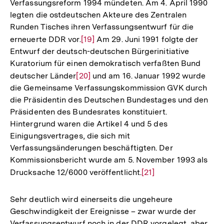
Verfassungsreform 1994 mündeten. Am 4. April 1990
legten die ostdeutschen Akteure des Zentralen
Runden Tisches ihren Verfassungsentwurf für die
erneuerte DDR vor.
Zur
[19]
Am 29. Juni 1991 folgte der
Entwurf der deutsch-deutschen Bürgerinitiative
Auflösung
Kuratorium für einen demokratisch verfaßten Bund
der
deutscher Länder
Zur
[20]
und am 16. Januar 1992 wurde
Fußnote
die Gemeinsame Verfassungskommission GVK durch
Auflösung
die Präsidentin des Deutschen Bundestages und den
der
Präsidenten des Bundesrates konstituiert.
Fußnote
Hintergrund waren die Artikel 4 und 5 des
Einigungsvertrages, die sich mit
Verfassungsänderungen beschäftigten. Der
Kommissionsbericht wurde am 5. November 1993 als
Drucksache 12/6000 veröffentlicht.
Zur
[21]
Auflösung
der
Sehr deutlich wird einerseits die ungeheure
Fußnote
Geschwindigkeit der Ereignisse – zwar wurde der
Verfassungsentwurf noch in der DDR vorgelegt, aber