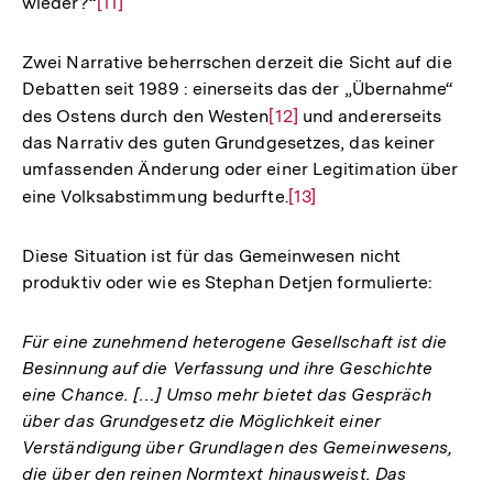
wieder?“
Zur
[11]
Auflösung
der
Zwei Narrative beherrschen derzeit die Sicht auf die
Fußnote
Debatten seit 1989 : einerseits das der „Übernahme“
des Ostens durch den Westen
Zur
[12]
und andererseits
das Narrativ des guten Grundgesetzes, das keiner
Auflösung
umfassenden Änderung oder einer Legitimation über
der
eine Volksabstimmung bedurfte.
Zur
[13]
Fußnote
Auflösung
der
Diese Situation ist für das Gemeinwesen nicht
Fußnote
produktiv oder wie es Stephan Detjen formulierte:
Für eine zunehmend heterogene Gesellschaft ist die
Besinnung auf die Verfassung und ihre Geschichte
eine Chance. […] Umso mehr bietet das Gespräch
über das Grundgesetz die Möglichkeit einer
Verständigung über Grundlagen des Gemeinwesens,
die über den reinen Normtext hinausweist. Das