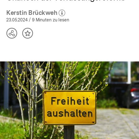
Kerstin Brückweh
(Mehr zum Autor)
öffnen
23.05.2024
/ 9 Minuten zu lesen
Teilen
Inhalt
Optionen
merken
anzeigen