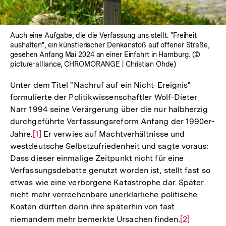
Auch eine Aufgabe, die die Verfassung uns stellt: "Freiheit
aushalten", ein künstlerischer Denkanstoß auf offener Straße,
gesehen Anfang Mai 2024 an einer Einfahrt in Hamburg. (©
picture-alliance, CHROMORANGE | Christian Ohde)
Unter dem Titel "Nachruf auf ein Nicht-Ereignis"
formulierte der Politikwissenschaftler Wolf-Dieter
Narr 1994 seine Verärgerung über die nur halbherzig
durchgeführte Verfassungsreform Anfang der 1990er-
Jahre.
Zur
[1]
Er verwies auf Machtverhältnisse und
westdeutsche Selbstzufriedenheit und sagte voraus:
Auflösung
Dass dieser einmalige Zeitpunkt nicht für eine
der
Verfassungsdebatte genutzt worden ist, stellt fast so
Fußnote
etwas wie eine verborgene Katastrophe dar. Später
nicht mehr verrechenbare unerklärliche politische
Kosten dürften darin ihre späterhin von fast
niemandem mehr bemerkte Ursachen finden.
Zur
[2]