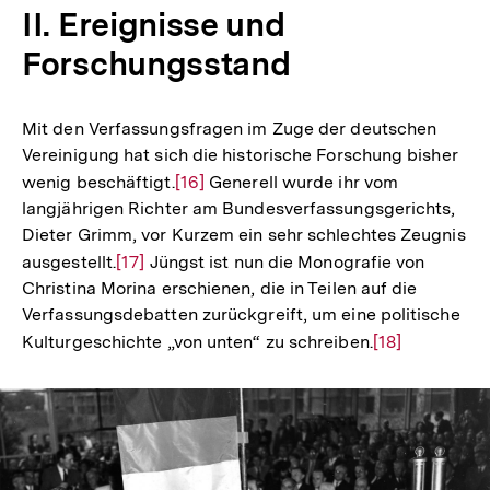
der
II. Ereignisse und
Fußnote
Forschungsstand
Mit den Verfassungsfragen im Zuge der deutschen
Vereinigung hat sich die historische Forschung bisher
wenig beschäftigt.
Zur
[16]
Generell wurde ihr vom
langjährigen Richter am Bundesverfassungsgerichts,
Auflösung
Dieter Grimm, vor Kurzem ein sehr schlechtes Zeugnis
der
ausgestellt.
Zur
[17]
Jüngst ist nun die Monografie von
Fußnote
Christina Morina erschienen, die in Teilen auf die
Auflösung
Verfassungsdebatten zurückgreift, um eine politische
der
Kulturgeschichte „von unten“ zu schreiben.
Zur
[18]
Fußnote
Auflösung
der
Fußnote