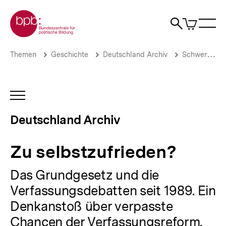
Direkt
Zur Startseite der bpb
zum
0
Artikel
Sho
Seiteninhalt
im
Naviga
Suche
springen
War
öffne
öffnen
öff
Pfadnavigation
Zu
Brotkrümelnavigation
Themen
Geschichte
Deutschland Archiv
Schwerpunkte
selbstzufrieden?
|
Deutschland
Archiv
INHALTSNAVIGATION
|
ÖFFNEN
bpb.de
Deutschland Archiv
Zu selbstzufrieden?
Das Grundgesetz und die
Verfassungsdebatten seit 1989. Ein
Denkanstoß über verpasste
Chancen der Verfassungsreform.