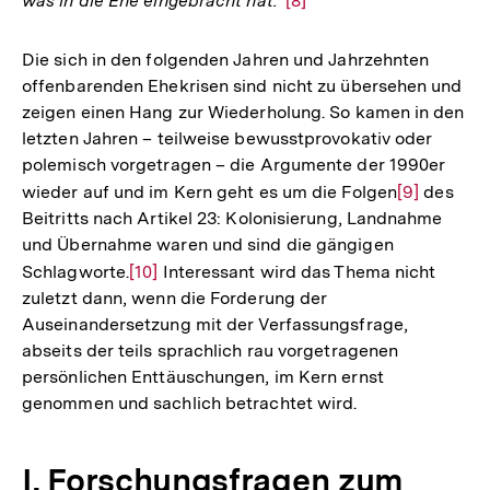
was in die Ehe eingebracht hat.“
Zur
[8]
Auflösung
der
Die sich in den folgenden Jahren und Jahrzehnten
Fußnote
offenbarenden Ehekrisen sind nicht zu übersehen und
zeigen einen Hang zur Wiederholung. So kamen in den
letzten Jahren – teilweise bewusstprovokativ oder
polemisch vorgetragen – die Argumente der 1990er
wieder auf und im Kern geht es um die Folgen
Zur
[9]
des
Beitritts nach Artikel 23: Kolonisierung, Landnahme
Auflösung
und Übernahme waren und sind die gängigen
der
Schlagworte.
Zur
[10]
Interessant wird das Thema nicht
Fußnote
zuletzt dann, wenn die Forderung der
Auflösung
Auseinandersetzung mit der Verfassungsfrage,
der
abseits der teils sprachlich rau vorgetragenen
Fußnote
persönlichen Enttäuschungen, im Kern ernst
genommen und sachlich betrachtet wird.
I. Forschungsfragen zum