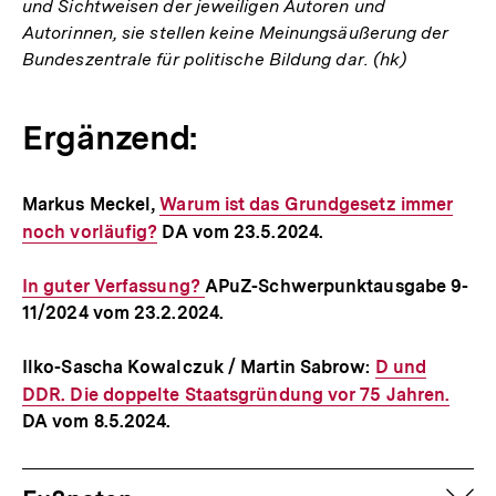
und Sichtweisen der jeweiligen Autoren und
Autorinnen, sie stellen keine Meinungsäußerung der
Bundeszentrale für politische Bildung dar. (hk)
Ergänzend:
Markus Meckel,
Interner
Warum ist das Grundgesetz immer
noch vorläufig?
DA vom 23.5.2024.
Link:
Interner
In guter Verfassung?
APuZ-Schwerpunktausgabe 9-
11/2024 vom 23.2.2024.
Link:
Ilko-Sascha Kowalczuk / Martin Sabrow:
Interner
D und
DDR. Die doppelte Staatsgründung vor 75 Jahren.
Link:
DA vom 8.5.2024.
Fussnoten