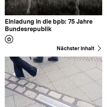
V
Einladung in die bpb: 75 Jahre
o
Bundesrepublik
r
Inhalt
h
merken
Nächster Inhalt
e
r
i
g
e
r
I
n