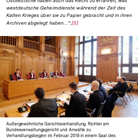
Ostdeutsche haben auch das Recht zu erfahren, was
westdeutsche Geheimdienste während der Zeit des
Kalten Krieges über sie zu Papier gebracht und in ihren
Archiven abgelegt haben…“.
Zur
[3]
Auflösung
der
Fußnote
Außergewöhnliche Gerichtsverhandlung. Richter am
Bundesverwaltungsgericht und Anwälte zu
Verhandlungsbeginn im Februar 2018 in einem Saal des