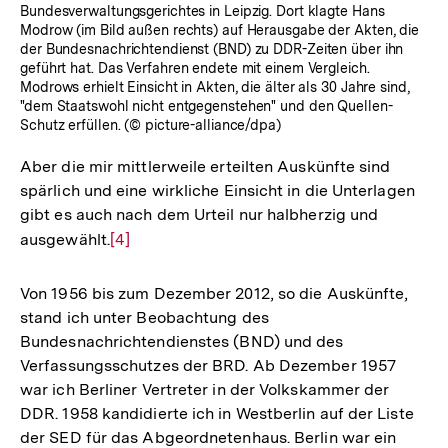
Bundesverwaltungsgerichtes in Leipzig. Dort klagte Hans
Modrow (im Bild außen rechts) auf Herausgabe der Akten, die
der Bundesnachrichtendienst (BND) zu DDR-Zeiten über ihn
geführt hat. Das Verfahren endete mit einem Vergleich.
Modrows erhielt Einsicht in Akten, die älter als 30 Jahre sind,
"dem Staatswohl nicht entgegenstehen" und den Quellen-
Schutz erfüllen. (© picture-alliance/dpa)
Aber die mir mittlerweile erteilten Auskünfte sind
spärlich und eine wirkliche Einsicht in die Unterlagen
gibt es auch nach dem Urteil nur halbherzig und
ausgewählt.
Zur
[4]
Auflösung
der
Von 1956 bis zum Dezember 2012, so die Auskünfte,
Fußnote
stand ich unter Beobachtung des
Bundesnachrichtendienstes (BND) und des
Verfassungsschutzes der BRD. Ab Dezember 1957
war ich Berliner Vertreter in der Volkskammer der
DDR. 1958 kandidierte ich in Westberlin auf der Liste
Zum
der SED für das Abgeordnetenhaus. Berlin war ein
Seite