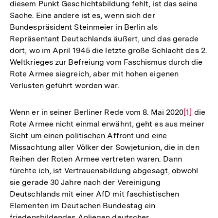
diesem Punkt Geschichtsbildung fehlt, ist das seine
Sache. Eine andere ist es, wenn sich der
Bundespräsident Steinmeier in Berlin als
Repräsentant Deutschlands äußert, und das gerade
dort, wo im April 1945 die letzte große Schlacht des 2.
Weltkrieges zur Befreiung vom Faschismus durch die
Rote Armee siegreich, aber mit hohen eigenen
Verlusten geführt worden war.
Wenn er in seiner Berliner Rede vom 8. Mai 2020
Zur
[1]
die
Rote Armee nicht einmal erwähnt, geht es aus meiner
Auflösun
Sicht um einen politischen Affront und eine
der
Missachtung aller Völker der Sowjetunion, die in den
Fußnote
Reihen der Roten Armee vertreten waren. Dann
fürchte ich, ist Vertrauensbildung abgesagt, obwohl
sie gerade 30 Jahre nach der Vereinigung
Deutschlands mit einer AfD mit faschistischen
Elementen im Deutschen Bundestag ein
friedensbildendes Anliegen deutscher