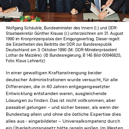
Wolfgang Schäuble, Bundesminister des Innern (l.) und DDR-
Staatssekretär Günther Krause (r.) unterzeichnen am 31. August
1990 im Kronprinzenpalais den Einigungsvertrag. Dieser regelt
die Einzelheiten des Beitritts der DDR zur Bundesrepublik
Deutschland am 3. Oktober 1990 (M.: DDR-Ministerpräsident
Lothar de Maizière). (© Bundesregierung, B 145 Bild-00046825,
Foto: Klaus Lehnartz)
In einer gewaltigen Kraftanstrengung beider
deutscher Administrationen wurde versucht, für alle
Differenzen, die in 40 Jahren entgegengesetzter
Entwicklung entstanden waren, ausgleichende
Lösungen zu finden. Das ist nicht vollkommen, aber
passabel gelungen – und sicher besser, als wenn der
Bundestag allein und ohne die östliche Expertise dies
alles aus - eingebildeter – Universalkompetenz durch
ein Überleitungsgesetz hätte regeln wollen. Im Westen