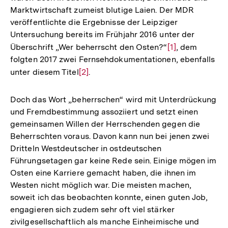
Marktwirtschaft zumeist blutige Laien. Der MDR
veröffentlichte die Ergebnisse der Leipziger
Untersuchung bereits im Frühjahr 2016 unter der
Überschrift „Wer beherrscht den Osten?“
Zur
[1]
, dem
folgten 2017 zwei Fernsehdokumentationen, ebenfalls
Auflösung
unter diesem Titel
Zur
[2]
.
der
Auflösung
Fußnote
der
Doch das Wort „beherrschen“ wird mit Unterdrückung
Fußnote
und Fremdbestimmung assoziiert und setzt einen
gemeinsamen Willen der Herrschenden gegen die
Beherrschten voraus. Davon kann nun bei jenen zwei
Dritteln Westdeutscher in ostdeutschen
Führungsetagen gar keine Rede sein. Einige mögen im
Osten eine Karriere gemacht haben, die ihnen im
Westen nicht möglich war. Die meisten machen,
soweit ich das beobachten konnte, einen guten Job,
engagieren sich zudem sehr oft viel stärker
zivilgesellschaftlich als manche Einheimische und