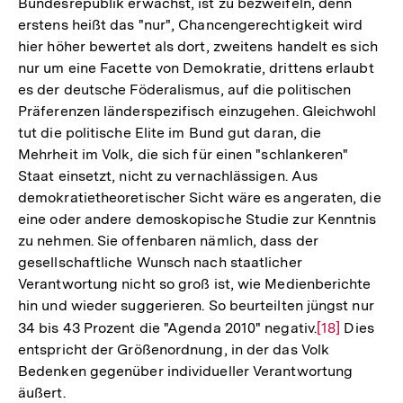
Bundesrepublik erwächst, ist zu bezweifeln, denn
erstens heißt das "nur", Chancengerechtigkeit wird
hier höher bewertet als dort, zweitens handelt es sich
nur um eine Facette von Demokratie, drittens erlaubt
es der deutsche Föderalismus, auf die politischen
Präferenzen länderspezifisch einzugehen. Gleichwohl
tut die politische Elite im Bund gut daran, die
Mehrheit im Volk, die sich für einen "schlankeren"
Staat einsetzt, nicht zu vernachlässigen. Aus
demokratietheoretischer Sicht wäre es angeraten, die
eine oder andere demoskopische Studie zur Kenntnis
zu nehmen. Sie offenbaren nämlich, dass der
gesellschaftliche Wunsch nach staatlicher
Verantwortung nicht so groß ist, wie Medienberichte
hin und wieder suggerieren. So beurteilten jüngst nur
34 bis 43 Prozent die "Agenda 2010" negativ.
Zur
[18]
Dies
entspricht der Größenordnung, in der das Volk
Auflösung
Bedenken gegenüber individueller Verantwortung
der
äußert.
Fußnote