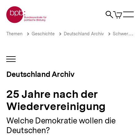
Direkt
Zur Startseite der bpb
zum
0
Artikel
Sho
Seiteninhalt
im
Naviga
Suche
springen
War
öffne
öffnen
öff
Pfadnavigation
25
Brotkrümelnavigation
Themen
Geschichte
Deutschland Archiv
Schwerpunkte
Jahre
nach
der
Wiedervereinigung
INHALTSNAVIGATION
|
ÖFFNEN
Deutschland
Deutschland Archiv
Archiv
|
bpb.de
25 Jahre nach der
Wiedervereinigung
Welche Demokratie wollen die
Deutschen?