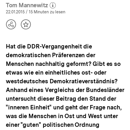
Tom Mannewitz
(Mehr zum Autor)
öffnen
22.01.2015
/ 15 Minuten zu lesen
Teilen
Inhalt
Optionen
merken
anzeigen
Hat die DDR-Vergangenheit die
demokratischen Präferenzen der
Menschen nachhaltig geformt? Gibt es so
etwas wie ein einheitliches ost- oder
westdeutsches Demokratieverständnis?
Anhand eines Vergleichs der Bundesländer
untersucht dieser Beitrag den Stand der
"inneren Einheit" und geht der Frage nach,
was die Menschen in Ost und West unter
einer "guten" politischen Ordnung