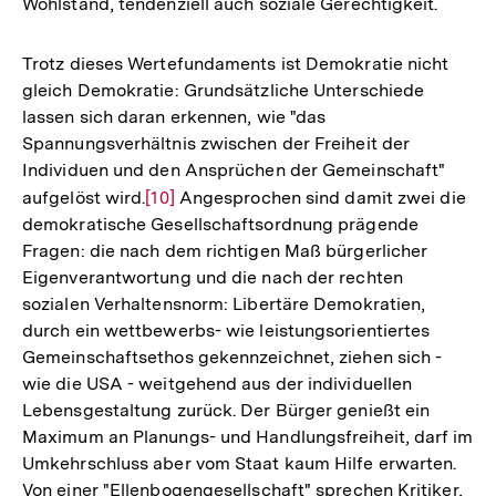
Wohlstand, tendenziell auch soziale Gerechtigkeit.
Trotz dieses Wertefundaments ist Demokratie nicht
gleich Demokratie: Grundsätzliche Unterschiede
lassen sich daran erkennen, wie "das
Spannungsverhältnis zwischen der Freiheit der
Individuen und den Ansprüchen der Gemeinschaft"
aufgelöst wird.
Zur
[10]
Angesprochen sind damit zwei die
demokratische Gesellschaftsordnung prägende
Auflösung
Fragen: die nach dem richtigen Maß bürgerlicher
der
Eigenverantwortung und die nach der rechten
Fußnote
sozialen Verhaltensnorm: Libertäre Demokratien,
durch ein wettbewerbs- wie leistungsorientiertes
Gemeinschaftsethos gekennzeichnet, ziehen sich -
wie die USA - weitgehend aus der individuellen
Lebensgestaltung zurück. Der Bürger genießt ein
Maximum an Planungs- und Handlungsfreiheit, darf im
Umkehrschluss aber vom Staat kaum Hilfe erwarten.
Von einer "Ellenbogengesellschaft" sprechen Kritiker,