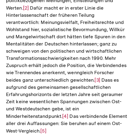
politikbezogenen Meinungen, Einstellungen und
Werten.
Zur
[2]
Dafür macht er in erster Linie die
Hinterlassenschaft der früheren Teilung
Auflösung
verantwortlich: Meinungsvielfalt, Freiheitsrechte und
der
Wohlstand hier, sozialistische Bevormundung, Willkür
Fußnote
und Mangelwirtschaft dort hätten tiefe Spuren in den
Mentalitäten der Deutschen hinterlassen; ganz zu
schweigen von den politischen und wirtschaftlichen
Transformationsschwierigkeiten nach 1990. Mehr
Zuspruch erhält jedoch die Position, die Verbindendes
wie Trennendes anerkennt, wenngleich Forscher
beides ganz unterschiedlich gewichten.
Zur
[3]
Dass es
aufgrund des gemeinsamen gesellschaftlichen
Auflösung
Erfahrungshorizonts der letzten Jahre seit geraumer
der
Zeit keine wesentlichen Spannungen zwischen Ost-
Fußnote
und Westdeutschen gebe, ist ein
Minderheitenstandpunkt.
Zur
[4]
Das verbindende Element
aller drei Auffassungen: Sie beruhen auf einem Ost-
Auflösung
West-Vergleich.
Zur
[5]
der