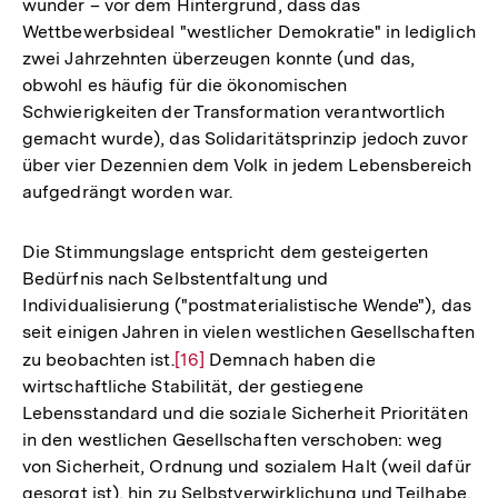
wunder – vor dem Hintergrund, dass das
Wettbewerbsideal "westlicher Demokratie" in lediglich
zwei Jahrzehnten überzeugen konnte (und das,
obwohl es häufig für die ökonomischen
Schwierigkeiten der Transformation verantwortlich
gemacht wurde), das Solidaritätsprinzip jedoch zuvor
über vier Dezennien dem Volk in jedem Lebensbereich
aufgedrängt worden war.
Die Stimmungslage entspricht dem gesteigerten
Bedürfnis nach Selbstentfaltung und
Individualisierung ("postmaterialistische Wende"), das
seit einigen Jahren in vielen westlichen Gesellschaften
zu beobachten ist.
Zur
[16]
Demnach haben die
wirtschaftliche Stabilität, der gestiegene
Auflösung
Lebensstandard und die soziale Sicherheit Prioritäten
der
in den westlichen Gesellschaften verschoben: weg
Fußnote
von Sicherheit, Ordnung und sozialem Halt (weil dafür
gesorgt ist), hin zu Selbstverwirklichung und Teilhabe.