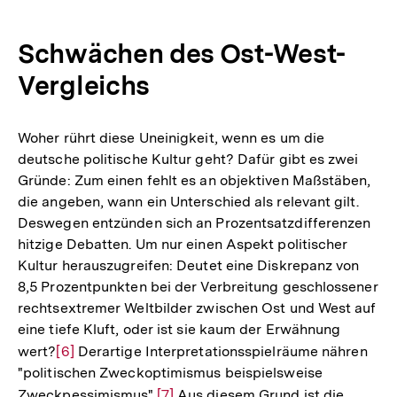
Auflösung
Fußnote
der
Schwächen des Ost-West-
Fußnote
Vergleichs
Woher rührt diese Uneinigkeit, wenn es um die
deutsche politische Kultur geht? Dafür gibt es zwei
Gründe: Zum einen fehlt es an objektiven Maßstäben,
die angeben, wann ein Unterschied als relevant gilt.
Deswegen entzünden sich an Prozentsatzdifferenzen
hitzige Debatten. Um nur einen Aspekt politischer
Kultur herauszugreifen: Deutet eine Diskrepanz von
8,5 Prozentpunkten bei der Verbreitung geschlossener
rechtsextremer Weltbilder zwischen Ost und West auf
eine tiefe Kluft, oder ist sie kaum der Erwähnung
wert?
Zur
[6]
Derartige Interpretationsspielräume nähren
"politischen Zweckoptimismus beispielsweise
Auflösung
Zweckpessimismus".
Zur
[7]
Aus diesem Grund ist die
der