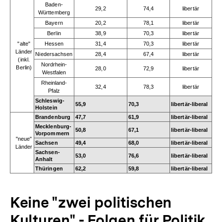
Baden-
29,2
74,4
libertär
Württemberg
Bayern
20,2
78,1
libertär
Berlin
38,9
70,3
libertär
"alte"
Hessen
31,4
70,3
libertär
Länder
Niedersachsen
28,4
67,4
libertär
(inkl.
Nordrhein-
Berlin)
28,0
72,9
libertär
Westfalen
Rheinland-
32,4
78,3
libertär
Pfalz
Schleswig-
55,9
70,3
libertär-liberal
Holstein
Brandenburg
47,7
61,9
libertär-liberal
Mecklenburg-
50,8
67,1
libertär-liberal
Vorpommern
"neue"
Sachsen
49,4
68,0
libertär-liberal
Länder
Sachsen-
53,0
76,6
libertär-liberal
Anhalt
Thüringen
62,2
59,8
libertär-liberal
Keine "zwei politischen
Kulturen" - Folgen für Politik