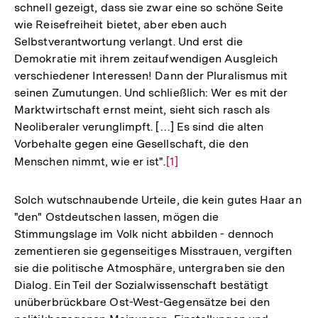
schnell gezeigt, dass sie zwar eine so schöne Seite
wie Reisefreiheit bietet, aber eben auch
Selbstverantwortung verlangt. Und erst die
Demokratie mit ihrem zeitaufwendigen Ausgleich
verschiedener Interessen! Dann der Pluralismus mit
seinen Zumutungen. Und schließlich: Wer es mit der
Marktwirtschaft ernst meint, sieht sich rasch als
Neoliberaler verunglimpft. […] Es sind die alten
Vorbehalte gegen eine Gesellschaft, die den
Menschen nimmt, wie er ist".
Zur
[1]
Auflösung
der
Solch wutschnaubende Urteile, die kein gutes Haar an
Fußnote
"den" Ostdeutschen lassen, mögen die
Stimmungslage im Volk nicht abbilden - dennoch
zementieren sie gegenseitiges Misstrauen, vergiften
sie die politische Atmosphäre, untergraben sie den
Dialog. Ein Teil der Sozialwissenschaft bestätigt
unüberbrückbare Ost-West-Gegensätze bei den