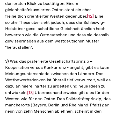
den ersten Blick zu bestätigen: Einem
gleichheitsfokussierten Osten steht ein eher
freiheitlich orientierter Westen gegenüber.
Zur
[12]
Eine
solche These übersieht jedoch, dass die Schleswig-
Auflösung
Holsteiner gesellschaftliche Gleichheit ähnlich hoch
der
bewerten wie die Ostdeutschen und dass sie deshalb
Fußnote
gewissermaßen aus dem westdeutschen Muster
"herausfallen".
3) Was das präferierte Gesellschaftsprinzip –
Kooperation versus Konkurrenz - angeht, gibt es kaum
Meinungsunterschiede zwischen den Ländern. Das
Wettbewerbsdenken ist überall tief verwurzelt, weil es
dazu animiere, härter zu arbeiten und neue Ideen zu
entwickeln.
Zur
[13]
Überraschenderweise gilt dies für den
Westen wie für den Osten. Das Solidaritätsprinzip, das
Auflösung
mancherorts (Bayern, Berlin und Rheinland-Pfalz) gar
der
neun von zehn Menschen ablehnen, scheint in den
Fußnote