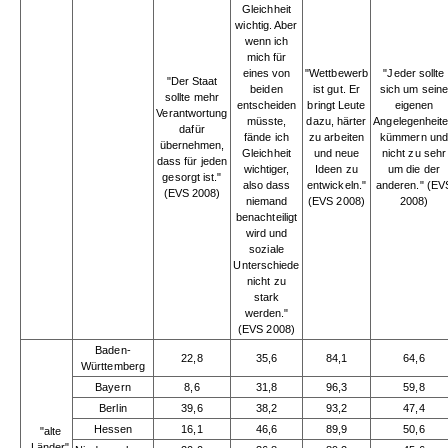
Gleichheit
wichtig. Aber
wenn ich
mich für
eines von
"Wettbewerb
"Jeder sollte
"Der Staat
beiden
ist gut. Er
sich um sein
sollte mehr
entscheiden
bringt Leute
eigenen
Verantwortung
müsste,
dazu, härter
Angelegenheit
dafür
fände ich
zu arbeiten
kümmern und
übernehmen,
Gleichheit
und neue
nicht zu sehr
dass für jeden
wichtiger,
Ideen zu
um die der
gesorgt ist."
also dass
entwickeln."
anderen." (EV
(EVS 2008)
niemand
(EVS 2008)
2008)
benachteiligt
wird und
soziale
Unterschiede
nicht zu
stark
werden."
(EVS 2008)
Baden-
22,8
35,6
84,1
64,6
Württemberg
Bayern
8,6
31,8
96,3
59,8
Berlin
39,6
38,2
93,2
47,4
Hessen
16,1
46,6
89,9
50,6
"alte
Länder"