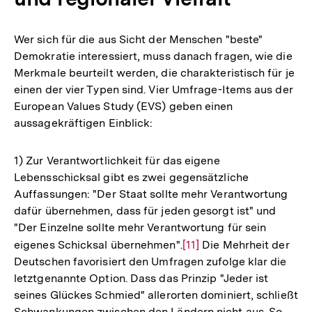
Wer sich für die aus Sicht der Menschen "beste"
Demokratie interessiert, muss danach fragen, wie die
Merkmale beurteilt werden, die charakteristisch für je
einen der vier Typen sind. Vier Umfrage-Items aus der
European Values Study (EVS) geben einen
aussagekräftigen Einblick:
1) Zur Verantwortlichkeit für das eigene
Lebensschicksal gibt es zwei gegensätzliche
Auffassungen: "Der Staat sollte mehr Verantwortung
dafür übernehmen, dass für jeden gesorgt ist" und
"Der Einzelne sollte mehr Verantwortung für sein
eigenes Schicksal übernehmen".
Zur
[11]
Die Mehrheit der
Deutschen favorisiert den Umfragen zufolge klar die
Auflösung
letztgenannte Option. Dass das Prinzip "Jeder ist
der
seines Glückes Schmied" allerorten dominiert, schließt
Fußnote
Schwankungen zwischen den Ländern nicht aus. So