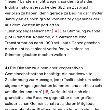
"neuen" Ländern nicht wegen, sondern trotz der
Indoktrinationsversuche der SED an Zuspruch
verloren zu haben, denn gerade zu Beginn der 1990er
Jahre gab es noch große Vorbehalte gegenüber der
aus dem Westen importierten
"Ellenbogengesellschaft".
Zur
[14]
Der Stimmungswandel
gibt Grund zur Annahme, die wirtschaftliche
Auflösung
Transformation nach 1990 sei - aufs Ganze gesehen -
der
doch nicht so schlecht verlaufen, wie einzelne
Fußnote
Stimmen glauben machen wollen.
4) Die Distanz zu einem eher kooperativen
Gemeinschaftsethos bestätigt die bundesweite
Zustimmung zur Aussage, jeder "sollte sich um seine
eigenen Angelegenheiten kümmern und nicht zu sehr
um die der anderen".
Zur
[15]
Darin drückt sich eine
grundsätzliche Reserve gegenüber einer großen
Auflösung
solidarischen Gemeinschaft aus, deren Mitglieder
der
ungeachtet ihrer Stellung füreinander eintreten, die