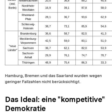
Niedersachsen
20,0
36,8
89,2
45,6
(inkl.
Nordrhein-
Berlin)
16,9
39,1
87,8
58,0
Westfalen
Rheinland-
28,1
36,7
93,6
62,9
Pfalz
Schleswig-
38,7
73,1
85,9
54,6
Holstein
Brandenburg
36,6
58,7
82,5
41,3
Mecklenburg-
42,5
59,0
83,1
51,0
Vorpommern
"neue
Sachsen
36,7
62,1
82,0
53,9
Länder"
Sachsen-
29,9
76,1
74,7
78,7
Anhalt
Thüringen
48,9
75,4
86,3
33,3
Hamburg, Bremen und das Saarland wurden wegen
geringer Fallzahlen nicht berücksichtigt.
Das Ideal: eine "kompetitive"
Demokratie