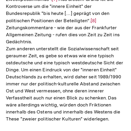
Kontroverse um die "innere Einheit" der
Auflösung
Fußnote
Bundesrepublik "bis heute […] geprägt von den
der
politischen Positionen der Beteiligten“.
Zur
[8]
Fußnote
Zeitungskommentare - wie der aus der Frankfurter
Auflösung
Allgemeinen Zeitung - rufen dies von Zeit zu Zeit ins
der
Gedächtnis.
Fußnote
Zum anderen unterstellt die Sozialwissenschaft seit
geraumer Zeit, es gebe so etwas wie eine typisch
ostdeutsche und eine typisch westdeutsche Sicht der
Dinge. Um einen Eindruck von der "inneren Einheit"
Deutschlands zu erhalten, wird daher seit 1989/1990
immer nur der politisch-kulturelle Abstand zwischen
Ost und West vermessen, ohne deren innerer
Verfasstheit auch nur einen Blick zu schenken. Das
wäre allerdings wichtig, würden doch Friktionen
innerhalb des Ostens und innerhalb des Westens die
These "zweier politischer Kulturen" widerlegen.