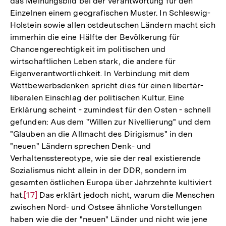
das Meinungsbild bei der Verantwortung für den
Einzelnen einem geografischen Muster. In Schleswig-
Holstein sowie allen ostdeutschen Ländern macht sich
immerhin die eine Hälfte der Bevölkerung für
Chancengerechtigkeit im politischen und
wirtschaftlichen Leben stark, die andere für
Eigenverantwortlichkeit. In Verbindung mit dem
Wettbewerbsdenken spricht dies für einen libertär-
liberalen Einschlag der politischen Kultur. Eine
Erklärung scheint - zumindest für den Osten - schnell
gefunden: Aus dem "Willen zur Nivellierung" und dem
"Glauben an die Allmacht des Dirigismus" in den
"neuen" Ländern sprechen Denk- und
Verhaltensstereotype, wie sie der real existierende
Sozialismus nicht allein in der DDR, sondern im
gesamten östlichen Europa über Jahrzehnte kultiviert
hat.
Zur
[17]
Das erklärt jedoch nicht, warum die Menschen
zwischen Nord- und Ostsee ähnliche Vorstellungen
Auflösung
haben wie die der "neuen" Länder und nicht wie jene
der