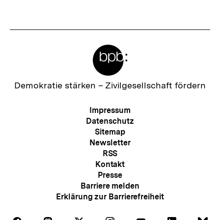
s
t
e
Meta-
r
Links
I
n
Zur
Demokratie stärken –
Zivilgesellschaft fördern
Startseite
h
der
Meta-
Impressum
a
bpb
Navigation
Datenschutz
l
Sitemap
Newsletter
t
RSS
:
Kontakt
Presse
Barriere melden
Erklärung zur Barrierefreiheit