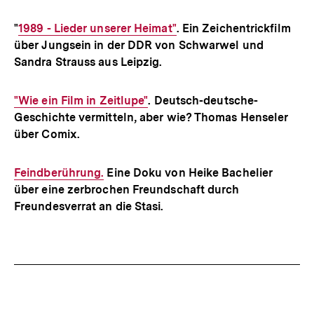
"
Interner
1989 - Lieder unserer Heimat"
. Ein Zeichentrickfilm
über Jungsein in der DDR von Schwarwel und
Link:
Sandra Strauss aus Leipzig.
Interner
"Wie ein Film in Zeitlupe"
. Deutsch-deutsche-
Geschichte vermitteln, aber wie? Thomas Henseler
Link:
über Comix.
Interner
Feindberührung.
Eine Doku von Heike Bachelier
über eine zerbrochen Freundschaft durch
Link:
Freundesverrat an die Stasi.
Fussnoten