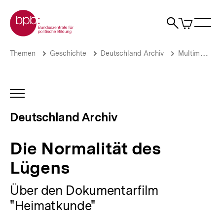
Direkt
Zur Startseite der bpb
zum
0
Artikel
Sho
Seiteninhalt
im
Naviga
Suche
springen
War
öffne
öffnen
öff
Pfadnavigation
Die
Brotkrümelnavigation
Themen
Geschichte
Deutschland Archiv
Multimedia
Normalität
des
Lügens
|
INHALTSNAVIGATION
Deutschland
ÖFFNEN
Archiv
Deutschland Archiv
|
bpb.de
Die Normalität des
Lügens
Über den Dokumentarfilm
"Heimatkunde"