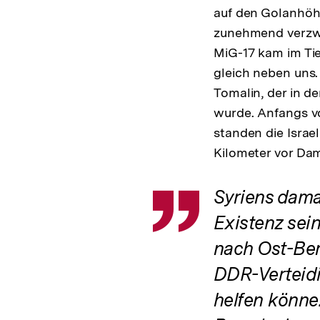
auf den Golanhöh
zunehmend verzwe
MiG-17 kam im Tie
gleich neben uns.
Tomalin, der in d
wurde. Anfangs v
standen die Israe
Kilometer vor Da
Syriens dama
Zitat
Existenz sein
nach Ost-Ber
DDR-Verteidi
helfen könne.