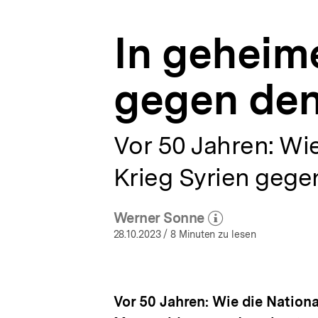
Klassenfeind“
a
|
t
Deutschland
In geheim
i
Archiv
o
|
n
bpb.de
gegen den
Vor 50 Jahren: Wi
Krieg Syrien gegen
Werner Sonne
(Mehr zum Autor)
öffnen
28.10.2023
/ 8 Minuten zu lesen
Vor 50 Jahren: Wie die Natio