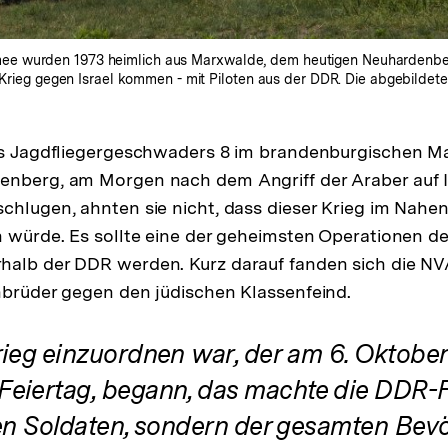
e wurden 1973 heimlich aus Marxwalde, dem heutigen Neuhardenberg, 
m Krieg gegen Israel kommen - mit Piloten aus der DDR. Die abgebilde
des Jagdfliegergeschwaders 8 im brandenburgischen 
enberg, am Morgen nach dem Angriff der Araber auf I
chlugen, ahnten sie nicht, dass dieser Krieg im Nahe
n würde. Es sollte eine der geheimsten Operationen d
alb der DDR werden. Kurz darauf fanden sich die NVA-
nbrüder gegen den jüdischen Klassenfeind.
rieg einzuordnen war, der am 6. Oktobe
eiertag, begann, das machte die DDR-
ren Soldaten, sondern der gesamten Bev