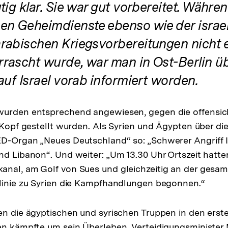
tig klar. Sie war gut vorbereitet. Währe
en Geheimdienste ebenso wie der israe
rabischen Kriegsvorbereitungen nicht 
rascht wurde, war man in Ost-Berlin ü
auf Israel vorab informiert worden.
wurden entsprechend angewiesen, gegen die offensich
 Kopf gestellt wurden. Als Syrien und Ägypten über die 
D-Organ „Neues Deutschland“ so: „Schwerer Angriff I
nd Libanon“. Und weiter: „Um 13.30 Uhr Ortszeit hatten
anal, am Golf von Sues und gleichzeitig an der gesa
linie zu Syrien die Kampfhandlungen begonnen.“
en die ägyptischen und syrischen Truppen in den erste
en kämpfte um sein Überleben. Verteidigungsminister