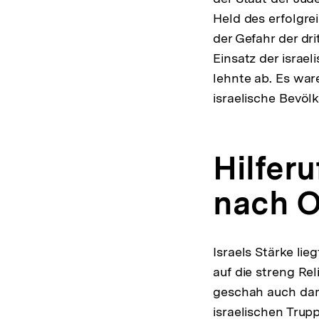
Held des erfolgre
der Gefahr der dr
Einsatz der israe
lehnte ab. Es war
israelische Bevöl
Hilferu
nach O
Israels Stärke li
auf die streng Rel
geschah auch dam
israelischen Trup