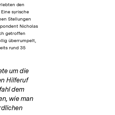
rlebten den
Eine syrische
chen Stellungen
espondent Nicholas
ch getroffen
lig überrumpelt,
eits rund 35
ete um die
n Hilferuf
efahl dem
en, wie man
rdlichen