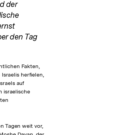
nd der
lische
ernst
ber den Tag
tlichen Fakten,
Israelis herfielen,
sraels auf
 israelische
mten
n Tagen weit vor,
 Moshe Dayan, der