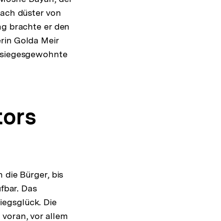
rach düster von
ng brachte er den
rin Golda Meir
e siegesgewohnte
tors
 die Bürger, bis
ufbar. Das
iegsglück. Die
 voran, vor allem