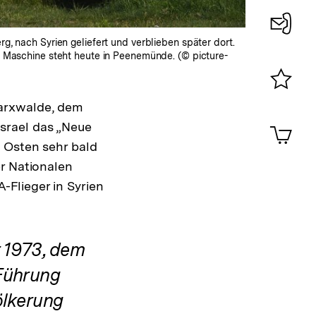
nach Syrien geliefert und verblieben später dort.
Konta
te Maschine steht heute in Peenemünde. (© picture-
0
Merklist
Marxwalde, dem
ansehen
0
srael das „Neue
Artik
im
n Osten sehr bald
Shop-
er Nationalen
Warenko
Flieger in Syrien
ansehen
r 1973, dem
Führung
ölkerung