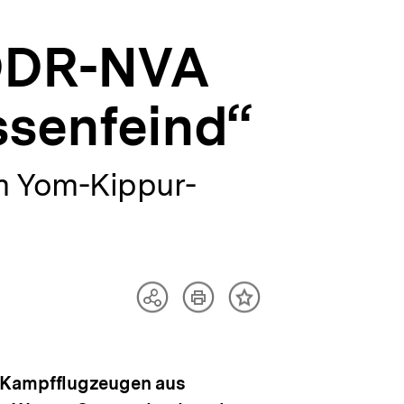
 DDR-NVA
ssenfeind“
im Yom-Kippur-
Artikel
Teilen
Inhalt
drucken
Optionen
merken
anzeigen
t Kampfflugzeugen aus