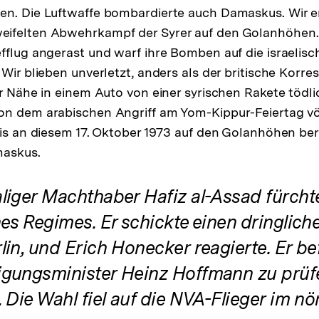
en. Die Luftwaffe bombardierte auch Damaskus. Wir e
ifelten Abwehrkampf der Syrer auf den Golanhöhen. 
fflug angerast und warf ihre Bomben auf die israelis
 Wir blieben unverletzt, anders als der britische Korr
er Nähe in einem Auto von einer syrischen Rakete tödli
on dem arabischen Angriff am Yom-Kippur-Feiertag völ
lis an diesem 17. Oktober 1973 auf den Golanhöhen ber
maskus.
liger Machthaber Hafiz al-Assad fürcht
es Regimes. Er schickte einen dringliche
lin, und Erich Honecker reagierte. Er b
gungsminister Heinz Hoffmann zu prüf
 Die Wahl fiel auf die NVA-Flieger im nö