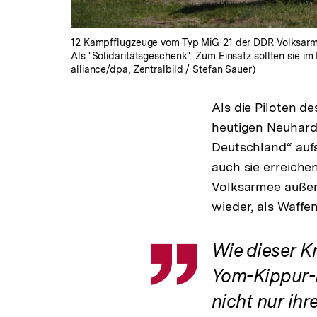
12 Kampfflugzeuge vom Typ MiG-21 der DDR-Volksarme
Als "Solidaritätsgeschenk". Zum Einsatz sollten sie i
alliance/dpa, Zentralbild / Stefan Sauer)
Als die Piloten 
heutigen Neuhard
Deutschland“ aufs
auch sie erreiche
Volksarmee außerh
wieder, als Waffe
Wie dieser K
Zitat
Yom-Kippur-F
nicht nur ih