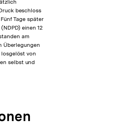
ätzlich
 Druck beschloss
 Fünf Tage später
i (NDPD) einen 12
standen am
ten Überlegungen
 losgelöst von
en selbst und
ionen