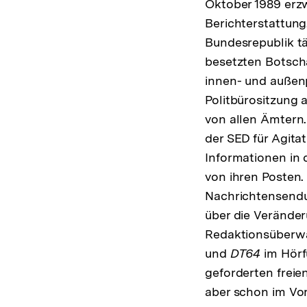
Oktober 1989 erz
Berichterstattung
Bundesrepublik tä
besetzten Botsch
innen- und außen
Politbürositzung 
von allen Ämtern
der SED für Agita
Informationen in 
von ihren Posten.
Nachrichtensendu
über die Veränderu
Redaktionsüberw
und
DT64
im Hörf
geforderten frei
aber schon im Vor