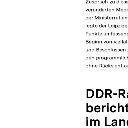
Zuspruch zu diese
veränderten Medi
der Ministerrat a
legte der Leipzig
Punkte umfassend
Beginn von vielfä
und Beschlüssen z
den programmlich
ohne Rücksicht au
DDR-Ra
berich
im Lan