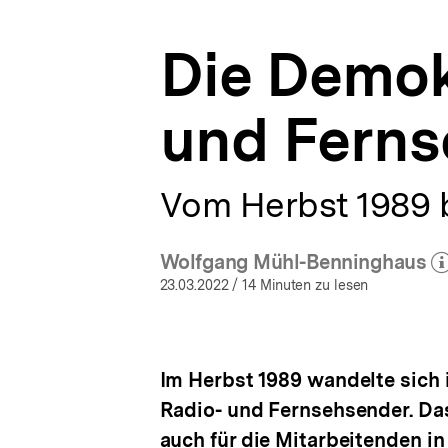
Deutschland
a
Archiv
t
|
Die Demok
i
bpb.de
o
n
und Ferns
Vom Herbst 1989 b
Wolfgang Mühl-Benninghaus
(Mehr zum Aut
öf
23.03.2022
/ 14 Minuten zu lesen
Im Herbst 1989 wandelte sich 
Radio- und Fernsehsender. Das
auch für die Mitarbeitenden i