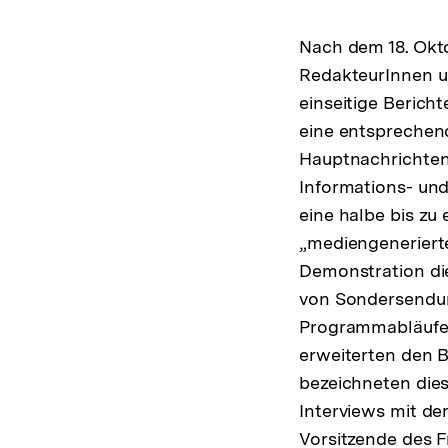
Nach dem 18. Okto
RedakteurInnen u
einseitige Berich
eine entsprechend
Hauptnachrichten
Informations- un
eine halbe bis zu
„mediengenerierte
Demonstration die
von Sondersendun
Programmabläufe
erweiterten den B
bezeichneten diese
Interviews mit d
Vorsitzende des 