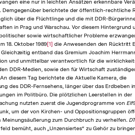
wangen eine nur in leichten Ansätzen erkennbare Verä
. Demgegenüber berichtete der öffentlich-rechtliche 
glich über die Flüchtlinge und die mit DDR-Bürgerin
aften in Prag und Warschau. Vor diesem Hintergrund
politischer sowie wirtschaftlicher Probleme erzwang
am 18. Oktober 1989
Zur
[1]
die Anwesenden den Rücktritt 
. Gleichzeitig entband das Gremium Joachim Herrmann
Auflösung
tion und unmittelbar verantwortlich für die wirklichke
der
den DDR-Medien, sowie den für Wirtschaft zuständige
Fußnote
 An diesem Tag berichtete die Aktuelle Kamera, die
ng des DDR-Fernsehens, länger über das Erdbeben in 
ngen im Politbüro. Die plötzlichen Leerstellen in der
achung nutzten zuerst die Jugendprogramme von
Elf
unk, um der von Kirchen- und Oppositionsgruppen öff
en Meinungsäußerung zum Durchbruch zu verhelfen.
D
feld bemüht, auch „Unzensiertes“ zu Gehör zu bringen