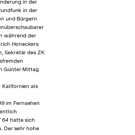
nderung in der
Rundfunk in der
nen und Bürgern
 unüberschaubarer
en während der
Erich Honeckers
, Sekretär des ZK
itsfremden
n Günter Mittag
Kalifornien als
99
im Fernsehen
entlich
T 64
hatte sich
. Der sehr hohe