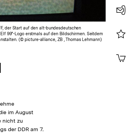
Konta
F, der Start auf den alt-bundesdeutschen
0
"Elf 99"-Logo erstmals auf den Bildschirmen. Seitdem
talten. (© picture-alliance, ZB , Thomas Lehmann)
Merklist
ansehen
0
Artik
im
d
Shop-
Warenko
ansehen
enehme
die im August
 nicht zu
gs der DDR am 7.