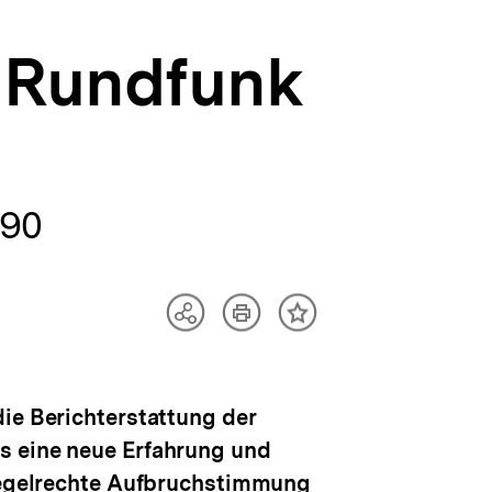
 Rundfunk
990
Artikel
Teilen
Inhalt
drucken
Optionen
merken
anzeigen
ie Berichterstattung der
s eine neue Erfahrung und
 regelrechte Aufbruchstimmung