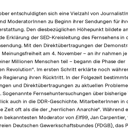
ber entschuldigten sich eine Vielzahl von JournalistI
nd ModeratorInnen zu Beginn ihrer Sendungen für ihr
terstattung. Den diesbezüglichen Höhepunkt bildete 
e Erklärung der SED-Kreisleitung des Fernsehens in 
sendung. Mit den Direktübertragungen der Demonstra
d Meinungsfreiheit am 4. November – an ihr nahmen j
 einer Millionen Menschen teil – begann die Phase der
n Revolution“. Im ersten Schritt erklärte noch währe
 Regierung ihren Rücktritt. In der Folgezeit bestimmte
gen und Direktübertragungen zu aktuellen Probleme
. Sogenannte Fernsehuntersuchungen über bisherig
lick auch in die DDR-Geschichte. MitarbeiterInnen in d
 Zeit oft als die der „herrlichen Anarchie“. Während e
em bekanntesten Moderator von
Elf99
, Jan Carpentier, 
Freien Deutschen Gewerkschaftsbundes (FDGB), das Po