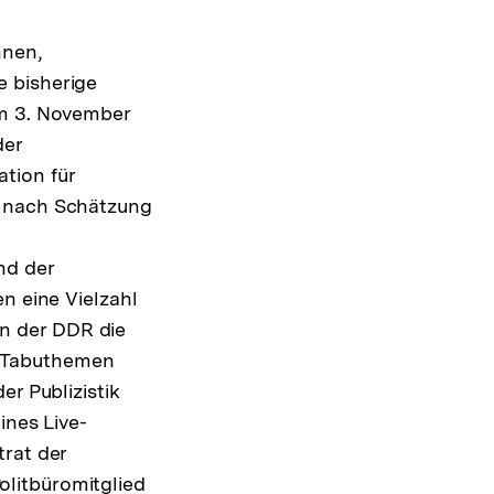
nnen,
e bisherige
am 3. November
der
tion für
e nach Schätzung
nd der
n eine Vielzahl
n der DDR die
e Tabuthemen
er Publizistik
ines Live-
trat der
litbüromitglied