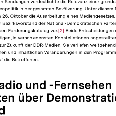
n Sendungen verdeutlichte die Relevanz einer grunds
enpolitik in der gesamten Bevölkerung. Unter diesem
m 26. Oktober die Ausarbeitung eines Mediengesetzes.
er Bezirksvorstand der National-Demokratischen Parte
en Forderungskatalog vor.
Zur
[2]
Beide Entscheidungen 
ltigen, in verschiedensten Konstellationen angestell
Auflösung
ur Zukunft der DDR-Medien. Sie verliefen weitgehend
der
en und inhaltlichen Veränderungen in den Programm
Fußnote
f die Betroffenen.
dio und -Fernsehen
ten über Demonstrat
d