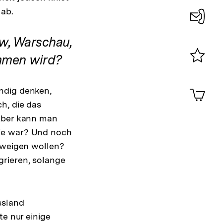
 ab.
Konta
iw, Warschau,
0
ommen wird?
Merklist
ansehen
0
Artik
ndig denken,
im
h, die das
Shop-
 Aber kann man
Warenko
ansehen
gie war? Und noch
chweigen wollen?
grieren, solange
ssland
te nur einige