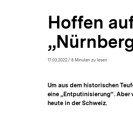
|
a
bpb.de
t
Hoffen au
i
o
n
„Nürnberg
17.03.2022
/ 8 Minuten zu lesen
Um aus dem historischen Teuf
eine „Entputinisierung“. Aber
heute in der Schweiz.