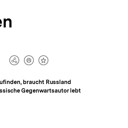
en
Artikel
Teilen
Inhalt
drucken
Optionen
merken
anzeigen
ufinden, braucht Russland
russische Gegenwartsautor lebt