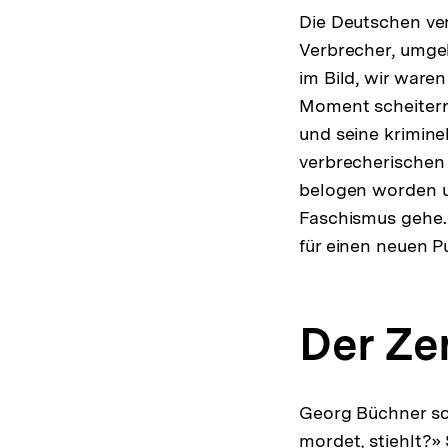
Die Deutschen vers
Verbrecher, umgeb
im Bild, wir ware
Moment scheitern
und seine krimine
verbrecherischen 
belogen worden u
Faschismus gehe. 
für einen neuen Pu
Der Ze
Georg Büchner schr
mordet, stiehlt?» 