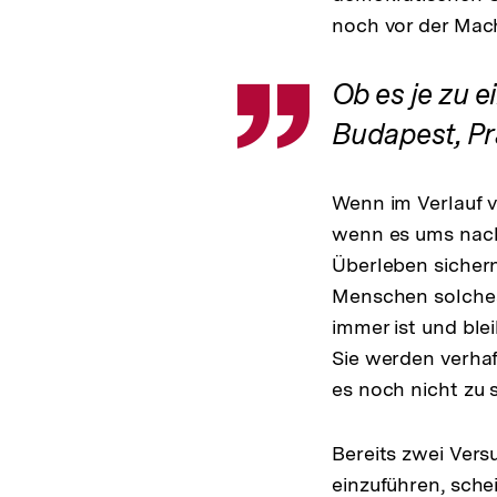
noch vor der Mac
Ob es je zu e
Zitat
Budapest, Pr
Wenn im Verlauf v
wenn es ums nackt
Überleben sichern
Menschen solches
immer ist und ble
Sie werden verha
es noch nicht zu s
Bereits zwei Vers
einzuführen, sche