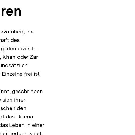
uren
volution, die
haft des
 identifizierte
, Khan oder Zar
undsätzlich
inzelne frei ist.
innt, geschrieben
sich ihrer
wischen den
teht das Drama
das Leben in einer
eit jedoch kniet