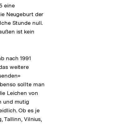
5 eine
die Neugeburt der
lche Stunde null.
ußen ist kein
ab nach 1991
das weitere
ssenden»
ebenso sollte man
die Leichen von
n und mutig
dlich. Ob es je
Tallinn, Vilnius,