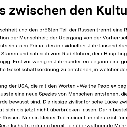
ss zwischen den Kult
hheit und den größten Teil der Russen trennt eine Re
tion der Menschheit: der Übergang von der Vorherrsc
stseins zum Primat des individuellen. Jahrtausendelang
 Stamm und sah sich vom Rudelführer, dem Häuptling
gig. Erst vor wenigen Jahrhunderten begann eine gr
e Gesellschaftsordnung zu entstehen, in welcher der E
ung der USA, die mit den Worten «We the People» beg
sste eine neue Spezies von Menschen entstehen, die 
e bewusst sind. Die riesige zivilisatorische Lücke z
at sich bis jetzt nicht überbrücken lassen. Darin bes
Russen: Nur ein kleiner Teil meiner Landsleute ist für 
sellschaftsordnung bereit, die überwältigende Mehrh