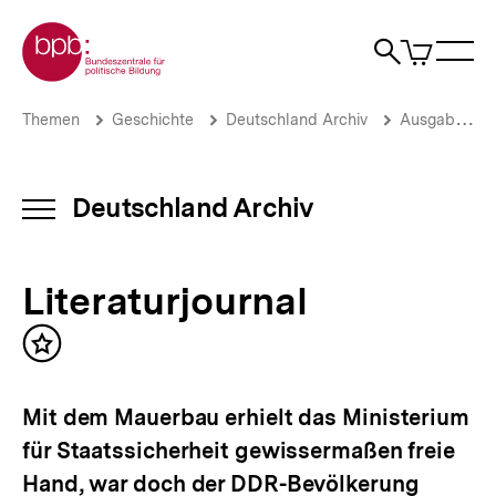
Direkt
Zur Startseite der bpb
zum
0
Artikel
Sho
Seiteninhalt
im
Naviga
Suche
springen
War
öffne
öffnen
öff
Pfadnavigation
Literaturjournal
Brotkrümelnavigation
Themen
Geschichte
Deutschland Archiv
Ausgaben vor 2013
|
Deutschland
Archiv
|
Deutschland Archiv
INHALTSNAVIGATION
bpb.de
ÖFFNEN
Literaturjournal
Inhalt
merken
Mit dem Mauerbau erhielt das Ministerium
für Staatssicherheit gewissermaßen freie
Hand, war doch der DDR-Bevölkerung