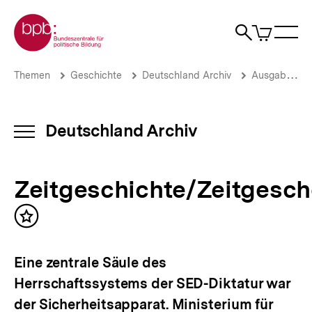
Direkt
Zur Startseite der bpb
zum
0
Artikel
Sho
Seiteninhalt
im
Naviga
Suche
springen
War
öffne
öffnen
öff
Pfadnavigation
Zeitgeschichte/Zeitgeschehen
Brotkrümelnavigation
Themen
Geschichte
Deutschland Archiv
Ausgaben vor 2013
|
Deutschland
Archiv
|
Deutschland Archiv
INHALTSNAVIGATION
bpb.de
ÖFFNEN
Zeitgeschichte/Zeitgesc
Inhalt
merken
Eine zentrale Säule des
Herrschaftssystems der SED-Diktatur war
der Sicherheitsapparat. Ministerium für