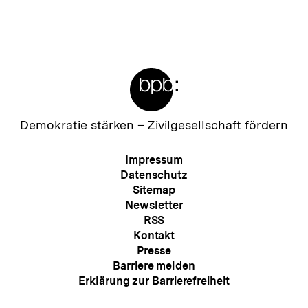
Meta-
Links
Zur
Demokratie stärken –
Zivilgesellschaft fördern
Startseite
der
Meta-
Impressum
bpb
Navigation
Datenschutz
Sitemap
Newsletter
RSS
Kontakt
Presse
Barriere melden
Erklärung zur Barrierefreiheit