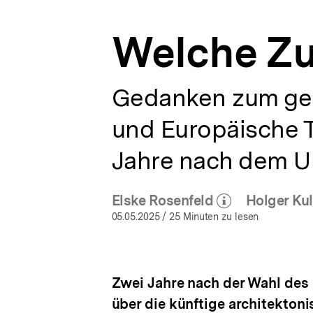
bpb.de
a
t
Welche Zuk
i
o
n
Gedanken zum gep
und Europäische T
Jahre nach dem Un
Elske Rosenfeld
Holger Kul
(Mehr zum Autor)
(M
öffnen
05.05.2025
/ 25 Minuten zu lesen
Zwei Jahre nach der Wahl des 
über die künftige architekton