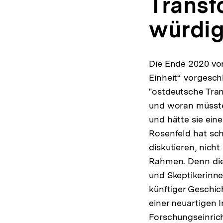
Transf
würdig
Die Ende 2020 vo
Einheit“ vorgesch
"ostdeutsche Tran
und woran müsste 
und hätte sie ei
Rosenfeld hat sch
diskutieren, nich
Rahmen. Denn die 
und Skeptikerinn
künftiger Geschic
einer neuartigen I
Forschungseinric