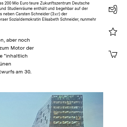
 das 200 Mio Euro teure Zukunftszentrum Deutsche
- und Studienräume enthält und begehbar auf der
s neben Carsten Schneider (3.v.r) der
Konta
Geraer Sozialdemokratin Elisabeth Schneider, nunmehr
0
n, aber noch
Merklist
ansehen
 zum Motor der
0
Artik
im
 "inhaltlich
Shop-
rünen
Warenko
twurfs am 30.
ansehen