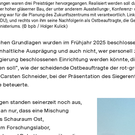
ungen waren drei Preisträger hervorgegangen. Realisiert werden soll
ter hoher gläserner Bau, der unter anderem Ausstellungs-, Konferenz
ng war für die Planung des Zukunftszentrums mit verantwortlich. Link
CDU), und rechts von ihm seine Nachfolgerin als Ostbeauftragte, die 
nisteriums. (© bpb / Holger Kulick)
schen Grundlagen wurden im Frühjahr 2025 beschlosse
inhaltliche Ausprägung und auch nicht, wer personell
ierung beschlossenen Einrichtung werden könnte, die
n soll", wie der scheidende Ostbeauftragte der rot-g
Carsten Schneider, bei der Präsentation des Siegeren
e beteuerte.
gen standen seinerzeit noch aus,
an nur, dass eine Mischung
us Schauraum Ost,
em Forschungslabor,