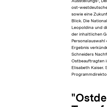
Ausstellungs-, D
ost-westdeutsche
sowie eine Zukun
Blick. Die Nation
Leopoldina und die
der inhaltlichen 
Personalauswahl e
Ergebnis verkünd
Schneiders Nachf
Ostbeauftragten i
Elisabeth Kaiser.
Programmdirektor
"Ostde