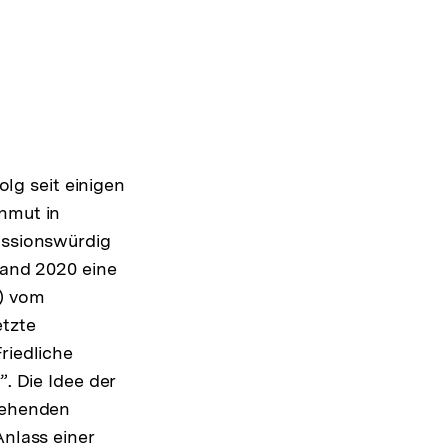
e
olg seit einigen
nmut in
ussionswürdig
tand 2020 eine
) vom
tzte
riedliche
. Die Idee der
tehenden
nlass einer