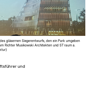
In
Lightbox
öffnen
des gläsernen Siegerentwurfs, den ein Park umgeben
eam Richter Musikowski Architekten und ST raum a.
ktur)
ftsführer und