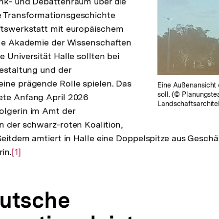
enk- und Debattenraum über die
 Transformationsgeschichte
ftswerkstatt mit europäischem
ale Akademie der Wissenschaften
 Universität Halle sollten bei
Gestaltung und der
ine prägende Rolle spielen. Das
Eine Außenansicht 
soll. (© Planungst
ete Anfang April 2026
Landschaftsarchite
olgerin im Amt der
n der schwarz-roten Koalition,
 Seitdem amtiert in Halle eine Doppelspitze aus Geschä
in.
Zur
[1]
Auflösung
der
utsche
Fußnote