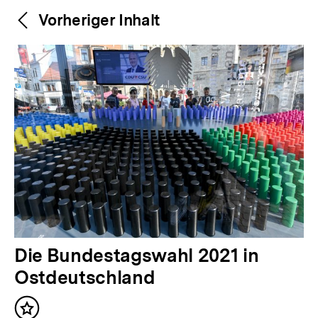
Weitere
Content-
Vorheriger Inhalt
Navigation
Inhalte
V
Die Bundestagswahl 2021 in
o
Ostdeutschland
r
Inhalt