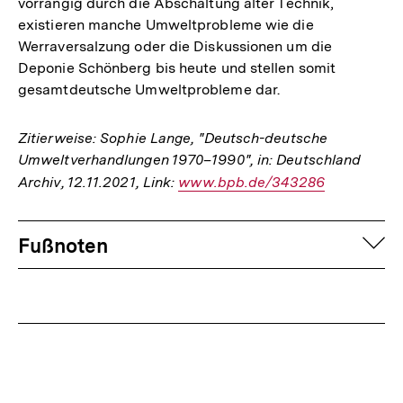
vorrangig durch die Abschaltung alter Technik,
existieren manche Umweltprobleme wie die
Werraversalzung oder die Diskussionen um die
Deponie Schönberg bis heute und stellen somit
gesamtdeutsche Umweltprobleme dar.
Zitierweise: Sophie Lange, "Deutsch-deutsche
Umweltverhandlungen 1970–1990", in: Deutschland
Archiv, 12.11.2021, Link:
Interner
www.bpb.de/343286
Link:
Fussnoten
auf
Fußnoten