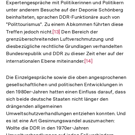
Expertengespräche mit Politikerinnen und Politikern
unter anderem Besuche auf der Deponie Schönberg
beinhalteten, sprachen DDR-Funktionäre auch von
"Polittourismus". Zu einem Abkommen führten diese
Treffen jedoch nicht.
Zur
[13]
Den Bereich der
grenzüberschreitenden Luftverschmutzung und
Auflösung
diesbezügliche rechtliche Grundlagen verhandelten
der
Bundesrepublik und DDR zu dieser Zeit eher auf der
Fußnote
internationalen Ebene miteinander.
Zur
[14]
Auflösung
der
Die Einzelgespräche sowie die oben angesprochenen
Fußnote
gesellschaftlichen und politischen Entwicklungen in
den 1980er-Jahren hatten einen Einfluss darauf, dass
sich beide deutsche Staaten nicht länger den
drängenden allgemeinen
Umweltschutzverhandlungen entziehen konnten. Und
es ist eine Art Gesinnungswandel auszumachen:
Wollte die DDR in den 1970er-Jahren