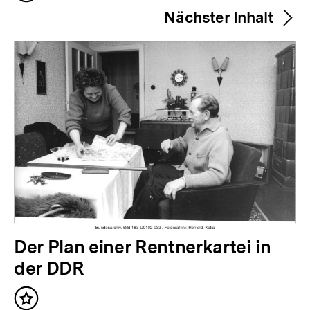
h
merken
Nächster Inhalt
e
r
i
g
e
r
I
n
h
a
l
N
Der Plan einer Rentnerkartei in
t
ä
der DDR
:
c
Inhalt