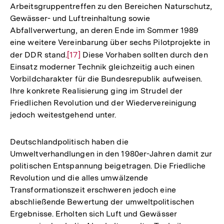
Arbeitsgruppentreffen zu den Bereichen Naturschutz,
Auflösung
Gewässer- und Luftreinhaltung sowie
der
Abfallverwertung, an deren Ende im Sommer 1989
Fußnote
eine weitere Vereinbarung über sechs Pilotprojekte in
der DDR stand.
Zur
[17]
Diese Vorhaben sollten durch den
Einsatz moderner Technik gleichzeitig auch einen
Auflösung
Vorbildcharakter für die Bundesrepublik aufweisen.
der
Ihre konkrete Realisierung ging im Strudel der
Fußnote
Friedlichen Revolution und der Wiedervereinigung
jedoch weitestgehend unter.
Deutschlandpolitisch haben die
Umweltverhandlungen in den 1980er-Jahren damit zur
politischen Entspannung beigetragen. Die Friedliche
Revolution und die alles umwälzende
Transformationszeit erschweren jedoch eine
abschließende Bewertung der umweltpolitischen
Ergebnisse. Erholten sich Luft und Gewässer