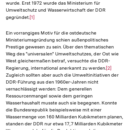
wurde. Erst 1972 wurde das Ministerium für
Umweltschutz und Wasserwirtschaft der DDR
gegründet.
Zur
[1]
Auflösung
der
Ein vorrangiges Motiv für die ostdeutsche
Fußnote
Ministeriumsgründung schien außenpolitisches
Prestige gewesen zu sein. Über den thematischen
Weg des "universalen" Umweltschutzes, der Ost wie
West gleichermaßen betraf, versuchte die DDR-
Regierung, international anerkannt zu werden.
Zur
[2]
Zugleich sollten aber auch die Umweltinitiativen der
Auflösung
DDR-Führung aus den 1960er-Jahren nicht
der
vernachlässigt werden: Dem generellen
Fußnote
Ressourcenmangel sowie dem geringen
Wasserhaushalt musste auch sie begegnen. Konnte
die Bundesrepublik beispielsweise mit einer
Wassermenge von 160 Milliarden Kubikmetern planen,
standen der DDR nur etwa 17,7 Milliarden Kubikmeter