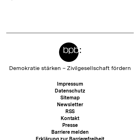
h
merken
s
t
e
r
Meta-
I
Links
n
h
Zur
Demokratie stärken –
Zivilgesellschaft fördern
Startseite
a
der
Meta-
Impressum
l
bpb
Navigation
Datenschutz
t
Sitemap
Newsletter
:
RSS
Kontakt
Presse
Barriere melden
Erklärung zur Barrierefreiheit