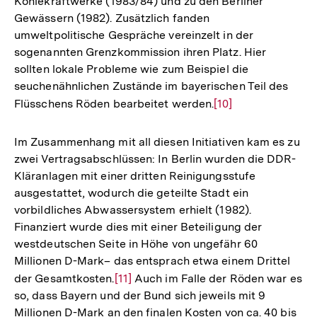
Kohlekraftwerke (1983/84) und zu den Berliner
der
Gewässern (1982). Zusätzlich fanden
Fußnote
umweltpolitische Gespräche vereinzelt in der
sogenannten Grenzkommission ihren Platz. Hier
sollten lokale Probleme wie zum Beispiel die
seuchenähnlichen Zustände im bayerischen Teil des
Flüsschens Röden bearbeitet werden.
Zur
[10]
Auflösung
der
Im Zusammenhang mit all diesen Initiativen kam es zu
Fußnote
zwei Vertragsabschlüssen: In Berlin wurden die DDR-
Kläranlagen mit einer dritten Reinigungsstufe
ausgestattet, wodurch die geteilte Stadt ein
vorbildliches Abwassersystem erhielt (1982).
Finanziert wurde dies mit einer Beteiligung der
westdeutschen Seite in Höhe von ungefähr 60
Millionen D-Mark– das entsprach etwa einem Drittel
der Gesamtkosten.
Zur
[11]
Auch im Falle der Röden war es
so, dass Bayern und der Bund sich jeweils mit 9
Auflösung
Millionen D-Mark an den finalen Kosten von ca. 40 bis
der