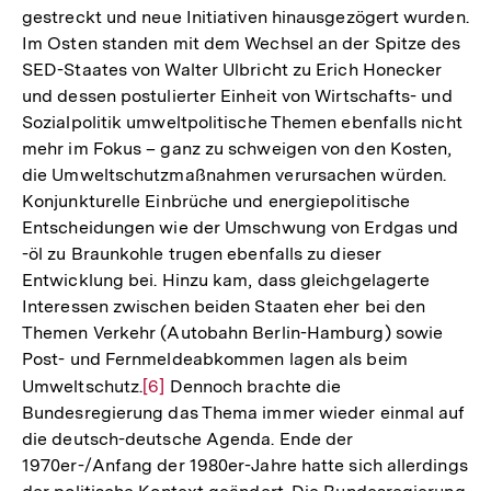
gestreckt und neue Initiativen hinausgezögert wurden.
Im Osten standen mit dem Wechsel an der Spitze des
SED-Staates von Walter Ulbricht zu Erich Honecker
und dessen postulierter Einheit von Wirtschafts- und
Sozialpolitik umweltpolitische Themen ebenfalls nicht
mehr im Fokus – ganz zu schweigen von den Kosten,
die Umweltschutzmaßnahmen verursachen würden.
Konjunkturelle Einbrüche und energiepolitische
Entscheidungen wie der Umschwung von Erdgas und
-öl zu Braunkohle trugen ebenfalls zu dieser
Entwicklung bei. Hinzu kam, dass gleichgelagerte
Interessen zwischen beiden Staaten eher bei den
Themen Verkehr (Autobahn Berlin-Hamburg) sowie
Post- und Fernmeldeabkommen lagen als beim
Umweltschutz.
Zur
[6]
Dennoch brachte die
Bundesregierung das Thema immer wieder einmal auf
Auflösung
die deutsch-deutsche Agenda. Ende der
der
1970er-/Anfang der 1980er-Jahre hatte sich allerdings
Fußnote