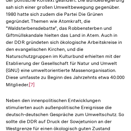
der politische Kontext geändert. Die Bundesregierung
sah sich einer großen Umweltbewegung gegenüber.
1980 hatte sich zudem die Partei Die Grünen
gegründet. Themen wie Atomkraft, die
"Waldsterbensdebatte", das Robbensterben und
Giftmüllskandale hielten das Land in Atem. Auch in
der DDR gründeten sich ökologische Arbeitskreise in
den evangelischen Kirchen, und die
Naturschutzgruppen im Kulturbund erhielten mit der
Etablierung der Gesellschaft für Natur und Umwelt
(GNU) eine umweltorientierte Massenorganisation.
Diese umfasste zu Beginn des Jahrzehnts etwa 40.000
Mitglieder.
Zur
[7]
Auflösung
der
Neben den innenpolitischen Entwicklungen
Fußnote
stimulierten auch außenpolitische Ereignisse die
deutsch-deutschen Gespräche zum Umweltschutz. So
sollte die DDR auf Druck der Sowjetunion an der
Westgrenze für einen ökologisch guten Zustand