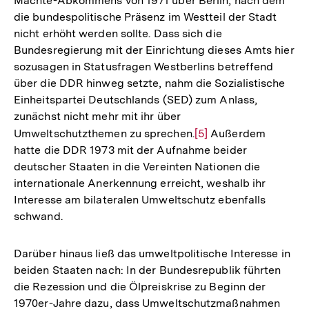
Mächte-Abkommens von 1971 über Berlin, nach dem
die bundespolitische Präsenz im Westteil der Stadt
nicht erhöht werden sollte. Dass sich die
Bundesregierung mit der Einrichtung dieses Amts hier
sozusagen in Statusfragen Westberlins betreffend
über die DDR hinweg setzte, nahm die Sozialistische
Einheitspartei Deutschlands (SED) zum Anlass,
zunächst nicht mehr mit ihr über
Umweltschutzthemen zu sprechen.
Zur
[5]
Außerdem
hatte die DDR 1973 mit der Aufnahme beider
Auflösung
deutscher Staaten in die Vereinten Nationen die
der
internationale Anerkennung erreicht, weshalb ihr
Fußnote
Interesse am bilateralen Umweltschutz ebenfalls
schwand.
Darüber hinaus ließ das umweltpolitische Interesse in
beiden Staaten nach: In der Bundesrepublik führten
die Rezession und die Ölpreiskrise zu Beginn der
1970er-Jahre dazu, dass Umweltschutzmaßnahmen