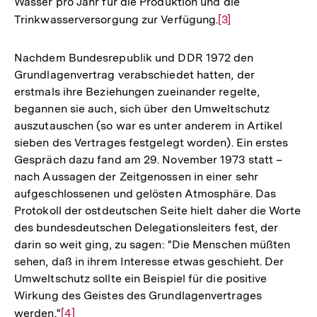
Wasser pro Jahr für die Produktion und die
Trinkwasserversorgung zur Verfügung.
Zur
[3]
Auflösung
der
Nachdem Bundesrepublik und DDR 1972 den
Fußnote
Grundlagenvertrag verabschiedet hatten, der
erstmals ihre Beziehungen zueinander regelte,
begannen sie auch, sich über den Umweltschutz
auszutauschen (so war es unter anderem in Artikel
sieben des Vertrages festgelegt worden). Ein erstes
Gespräch dazu fand am 29. November 1973 statt –
nach Aussagen der Zeitgenossen in einer sehr
aufgeschlossenen und gelösten Atmosphäre. Das
Protokoll der ostdeutschen Seite hielt daher die Worte
des bundesdeutschen Delegationsleiters fest, der
darin so weit ging, zu sagen: "Die Menschen müßten
sehen, daß in ihrem Interesse etwas geschieht. Der
Umweltschutz sollte ein Beispiel für die positive
Wirkung des Geistes des Grundlagenvertrages
werden."
Zur
[4]