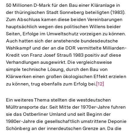
50 Millionen D-Mark für den Bau einer Kläranlage in
Fußnote
der thüringischen Stadt Sonneberg beteiligten (1983).
Zum Abschluss kamen diese beiden Vereinbarungen
hauptsächlich wegen des politischen Willens beider
Seiten, Erfolge im Umweltschutz vorzeigen zu können.
Auch hatten sich der anstehende bundesdeutsche
Wahlkampf und der an die DDR vermittelte Milliarden-
Kredit von Franz Josef Strauß 1983 positiv auf diese
Verhandlungen ausgewirkt. Die vergleichsweise
simple technische Lösung, durch den Bau von
Klärwerken einen großen ökologischen Effekt erzielen
zu können, trug ebenfalls zum Erfolg bei.
Zur
[12]
Auflösung
der
Ein weiteres Thema stellten die westdeutschen
Fußnote
Mülltransporte dar. Seit Mitte der 1970er-Jahre fuhren
sie das Ostberliner Umland und seit Beginn der
1980er-Jahre die gesellschaftlich umstrittene Deponie
Schönberg an der innerdeutschen Grenze an. Da die