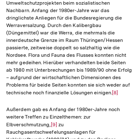
Umweltschutzprojekten beim sozialistischen
Nachbarn. Anfang der 1980er-Jahre war das
dringlichste Anliegen für die Bundesregierung die
Werraversalzung. Durch den Kalibergbau
(Düngemittel) war die Werra, die mehrmals die
innerdeutsche Grenze im Raum Thüringen/Hessen
passierte, zeitweise doppelt so salzhaltig wie die
Nordsee. Flora und Fauna des Flusses konnten nicht
mehr gedeihen. Hierüber verhandelten beide Seiten
ab 1980 mit Unterbrechungen bis 1989/90 ohne Erfolg
– aufgrund der wirtschaftlichen Dimensionen des
Problems für beide Seiten konnten sie sich weder auf
technische noch finanzielle Lösungen einigen.
Zur
[8]
Auflösung
der
Außerdem gab es Anfang der 1980er-Jahre noch
Fußnote
weitere Treffen zu Einzelthemen: zur
Elbverschmutzung,
Zur
[9]
zu
Rauchgasentschwefelungsanlagen für
Auflösung