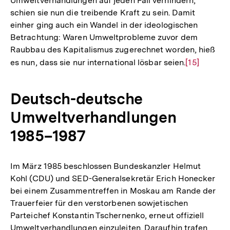
Umweltverhandlungen auf jeden Fall verhindern,
schien sie nun die treibende Kraft zu sein. Damit
einher ging auch ein Wandel in der ideologischen
Betrachtung: Waren Umweltprobleme zuvor dem
Raubbau des Kapitalismus zugerechnet worden, hieß
es nun, dass sie nur international lösbar seien.
Zur
[15]
Auflösung
der
Deutsch-deutsche
Fußnote
Umweltverhandlungen
1985–1987
Im März 1985 beschlossen Bundeskanzler Helmut
Kohl (CDU) und SED-Generalsekretär Erich Honecker
bei einem Zusammentreffen in Moskau am Rande der
Trauerfeier für den verstorbenen sowjetischen
Parteichef Konstantin Tschernenko, erneut offiziell
Umweltverhandlungen einzuleiten. Daraufhin trafen