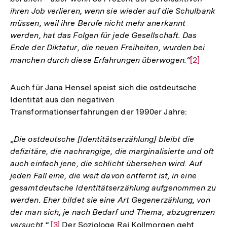
ihren Job verlieren, wenn sie wieder auf die Schulbank
müssen, weil ihre Berufe nicht mehr anerkannt
werden, hat das Folgen für jede Gesellschaft. Das
Ende der Diktatur, die neuen Freiheiten, wurden bei
manchen durch diese Erfahrungen überwogen.“
Zur
[2]
Auflösun
der
Auch für Jana Hensel speist sich die ostdeutsche
Fußnote
Identität aus den negativen
Transformationserfahrungen der 1990er Jahre:
„
Die ostdeutsche [Identitätserzählung] bleibt die
defizitäre, die nachrangige, die marginalisierte und oft
auch einfach jene, die schlicht übersehen wird. Auf
jeden Fall eine, die weit davon entfernt ist, in eine
gesamtdeutsche Identitätserzählung aufgenommen zu
werden. Eher bildet sie eine Art Gegenerzählung, von
der man sich, je nach Bedarf und Thema, abzugrenzen
versucht.“
Zur
[3]
Der Soziologe Raj Kollmorgen geht