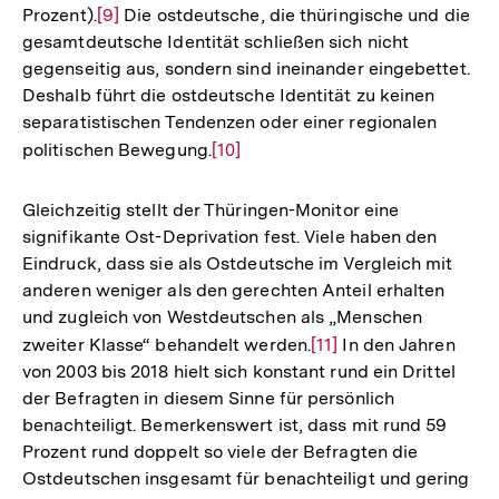
Prozent).
Zur
[9]
Die ostdeutsche, die thüringische und die
gesamtdeutsche Identität schließen sich nicht
Auflösung
gegenseitig aus, sondern sind ineinander eingebettet.
der
Deshalb führt die ostdeutsche Identität zu keinen
Fußnote
separatistischen Tendenzen oder einer regionalen
politischen Bewegung.
Zur
[10]
Auflösung
der
Gleichzeitig stellt der Thüringen-Monitor eine
Fußnote
signifikante Ost-Deprivation fest. Viele haben den
Eindruck, dass sie als Ostdeutsche im Vergleich mit
anderen weniger als den gerechten Anteil erhalten
und zugleich von Westdeutschen als „Menschen
zweiter Klasse“ behandelt werden.
Zur
[11]
In den Jahren
von 2003 bis 2018 hielt sich konstant rund ein Drittel
Auflösung
der Befragten in diesem Sinne für persönlich
der
benachteiligt. Bemerkenswert ist, dass mit rund 59
Fußnote
Prozent rund doppelt so viele der Befragten die
Ostdeutschen insgesamt für benachteiligt und gering