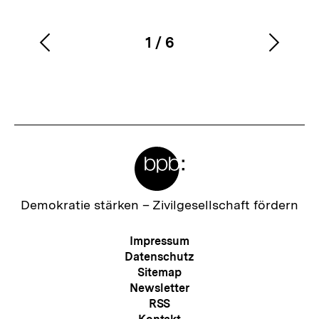
1
/
6
Vorherigen
Nächs
Karussellinhalt
von
Inhalt
Inhalt
anzeigen
anzei
Meta-
Links
Zur
Demokratie stärken –
Zivilgesellschaft fördern
Startseite
der
Meta-
Impressum
bpb
Navigation
Datenschutz
Sitemap
Newsletter
RSS