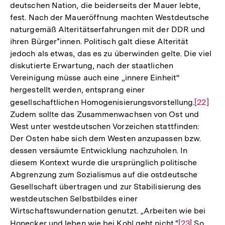
deutschen Nation, die beiderseits der Mauer lebte,
fest. Nach der Maueröffnung machten Westdeutsche
naturgemäß Alteritätserfahrungen mit der DDR und
ihren Bürger*innen. Politisch galt diese Alterität
jedoch als etwas, das es zu überwinden gelte. Die viel
diskutierte Erwartung, nach der staatlichen
Vereinigung müsse auch eine „innere Einheit“
hergestellt werden, entsprang einer
gesellschaftlichen Homogenisierungsvorstellung.
Zur
[22]
Zudem sollte das Zusammenwachsen von Ost und
Auflösu
West unter westdeutschen Vorzeichen stattfinden:
der
Der Osten habe sich dem Westen anzupassen bzw.
Fußnot
dessen versäumte Entwicklung nachzuholen. In
diesem Kontext wurde die ursprünglich politische
Abgrenzung zum Sozialismus auf die ostdeutsche
Gesellschaft übertragen und zur Stabilisierung des
westdeutschen Selbstbildes einer
Wirtschaftswundernation genutzt. „Arbeiten wie bei
Honecker und leben wie bei Kohl geht nicht."
Zur
[23]
So