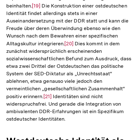
beinhalten.
Zur
[19]
Die Konstruktion einer ostdeutschen
Identität findet allerdings stets in einer
Auflösung
Auseinandersetzung mit der DDR statt und kann die
der
Freude über deren Überwindung ebenso wie den
Fußnote
Wunsch nach dem Bewahren einer spezifischen
Alltagskultur integrieren.
Zur
[20]
Dies kommt in dem
zunächst widersprüchlich erscheinenden
Auflösung
sozialwissenschaftlichen Befund zum Ausdruck, dass
der
etwa zwei Drittel der Ostdeutschen das politische
Fußnote
System der SED-Diktatur als „Unrechtsstaat“
ablehnen, etwa genauso viele jedoch den
vermeintlichen „gesellschaftlichen Zusammenhalt“
positiv erinnern.
Zur
[21]
Identitäten sind nicht
widerspruchsfrei. Und gerade die Integration von
Auflösung
ambivalenten DDR-Erfahrungen ist ein Spezifikum
der
ostdeutscher Identitäten.
Fußnote