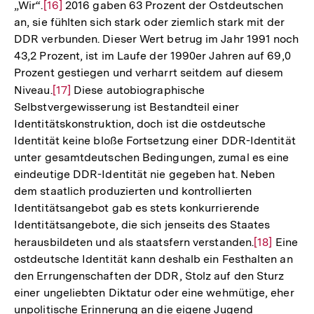
„Wir“.
Zur
[16]
2016 gaben 63 Prozent der Ostdeutschen
an, sie fühlten sich stark oder ziemlich stark mit der
Auflösung
DDR verbunden. Dieser Wert betrug im Jahr 1991 noch
der
43,2 Prozent, ist im Laufe der 1990er Jahren auf 69,0
Fußnote
Prozent gestiegen und verharrt seitdem auf diesem
Niveau.
Zur
[17]
Diese autobiographische
Selbstvergewisserung ist Bestandteil einer
Auflösung
Identitätskonstruktion, doch ist die ostdeutsche
der
Identität keine bloße Fortsetzung einer DDR-Identität
Fußnote
unter gesamtdeutschen Bedingungen, zumal es eine
eindeutige DDR-Identität nie gegeben hat. Neben
dem staatlich produzierten und kontrollierten
Identitätsangebot gab es stets konkurrierende
Identitätsangebote, die sich jenseits des Staates
herausbildeten und als staatsfern verstanden.
Zur
[18]
Eine
ostdeutsche Identität kann deshalb ein Festhalten an
Auflösung
den Errungenschaften der DDR, Stolz auf den Sturz
der
einer ungeliebten Diktatur oder eine wehmütige, eher
Fußnote
unpolitische Erinnerung an die eigene Jugend