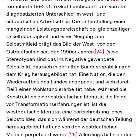
formulierte 1992 Otto Graf Lambsdorff den von ihm
Auflösung
diagnostizierten Unterschied im west- und
der
ostdeutschen Arbeitsethos. Die Unterstellung einer
Fußnote
mangelnden Leistungsbereitschaft bei gleichzeitiger
Unselbständigkeit und einer Neigung zum
Selbstmitleid prägt das Bild der West- von den
Ostdeutschen seit den 1990er Jahren.
Zur
[24]
Diese
Stereotypen sind das ins Negative gewendete
Auflösung
Selbstbild, das sich in der alten Bundesrepublik nach
der
dem Krieg herausgebildet hat: Eine Nation, die den
Fußnote
Wiederaufbau des Landes angepackt und sich durch
Fleiß einen Wohlstand erarbeitet habe. Während die
Konstruktion einer ostdeutschen Identität die Folge
von Transformationserfahrungen ist, ist die
westdeutsche Identität eine Fortschreibung jenes
Selbstbildes, das sich während der deutschen Teilung
herausgebildet hat und von den westdeutschen
Medien perpetuiert wurde.
Zur
[25]
Allerdings hat sich der