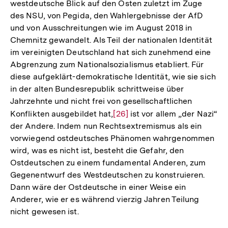
westdeutsche Blick auf den Osten zuletzt im Zuge
Auflösung
des NSU, von Pegida, den Wahlergebnisse der AfD
der
und von Ausschreitungen wie im August 2018 in
Fußnote
Chemnitz gewandelt. Als Teil der nationalen Identität
im vereinigten Deutschland hat sich zunehmend eine
Abgrenzung zum Nationalsozialismus etabliert. Für
diese aufgeklärt-demokratische Identität, wie sie sich
in der alten Bundesrepublik schrittweise über
Jahrzehnte und nicht frei von gesellschaftlichen
Konflikten ausgebildet hat,
Zur
[26]
ist vor allem „der Nazi“
der Andere. Indem nun Rechtsextremismus als ein
Auflösung
vorwiegend ostdeutsches Phänomen wahrgenommen
der
wird, was es nicht ist, besteht die Gefahr, den
Fußnote
Ostdeutschen zu einem fundamental Anderen, zum
Gegenentwurf des Westdeutschen zu konstruieren.
Dann wäre der Ostdeutsche in einer Weise ein
Anderer, wie er es während vierzig Jahren Teilung
nicht gewesen ist.