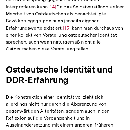
interpretieren kann.
Zur
[14]
Da das Selbstverständnis einer
Mehrheit von Ostdeutschen als benachteiligte
Auflösung
Bevölkerungsgruppe auch jenseits eigener
der
Erfahrungswerte existiert,
Zur
[15]
kann man durchaus von
Fußnote
einer kollektiven Vorstellung ostdeutscher Identität
Auflösung
sprechen, auch wenn naturgemäß nicht alle
der
Ostdeutschen diese Vorstellung teilen.
Fußnote
Ostdeutsche Identität und
DDR-Erfahrung
Die Konstruktion einer Identität vollzieht sich
allerdings nicht nur durch die Abgrenzung von
gegenwärtigen Alteritäten, sondern auch in der
Reflexion auf die Vergangenheit und in
Auseinandersetzung mit einem anderen, früheren