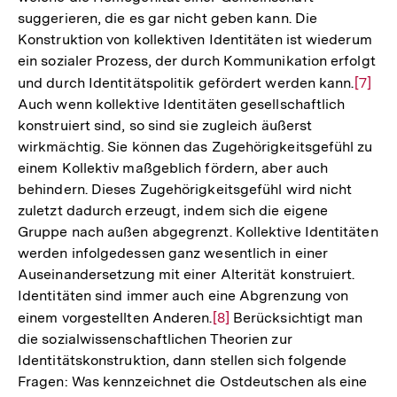
suggerieren, die es gar nicht geben kann. Die
Konstruktion von kollektiven Identitäten ist wiederum
ein sozialer Prozess, der durch Kommunikation erfolgt
und durch Identitätspolitik gefördert werden kann.
Zur
[7]
Auch wenn kollektive Identitäten gesellschaftlich
Auflö
konstruiert sind, so sind sie zugleich äußerst
der
wirkmächtig. Sie können das Zugehörigkeitsgefühl zu
Fußno
einem Kollektiv maßgeblich fördern, aber auch
behindern. Dieses Zugehörigkeitsgefühl wird nicht
zuletzt dadurch erzeugt, indem sich die eigene
Gruppe nach außen abgegrenzt. Kollektive Identitäten
werden infolgedessen ganz wesentlich in einer
Auseinandersetzung mit einer Alterität konstruiert.
Identitäten sind immer auch eine Abgrenzung von
einem vorgestellten Anderen.
Zur
[8]
Berücksichtigt man
die sozialwissenschaftlichen Theorien zur
Auflösung
Identitätskonstruktion, dann stellen sich folgende
der
Fragen: Was kennzeichnet die Ostdeutschen als eine
Fußnote