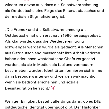
wiederum davon aus, dass die Selbstwahrnehmung
Auflösung
als Ostdeutsche eine Folge des Elitenaustausches und
der
der medialen Stigmatisierung ist:
Fußnote
„Die Fremd- und die Selbstwahrnehmung als
Ostdeutsche hat sich erst nach 1990 herausgebildet.
Als klar wurde, dass die Wiedervereinigung
schwieriger werden würde als gedacht. Als Menschen
aus Ostdeutschland massenhaft ihre Arbeit verloren
haben oder ihnen westdeutsche Chefs vorgesetzt
wurden, als sie in Medien als faul und vormodern
beschrieben wurden. Identitäten formieren sich immer
dann besonders intensiv und werden wirkmächtig,
wenn sie bedroht erscheinen und soziale
Desintegration herrscht.“
Zur
[4]
Auflösung
der
Weniger Einigkeit besteht allerdings darin, ob es DIE
Fußnote
ostdeutsche Identität überhaupt gibt. Der Historiker