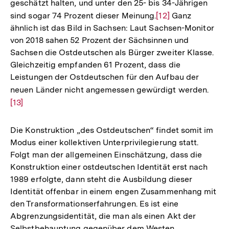
geschätzt halten, und unter den 25- bis 34-Jährigen
sind sogar 74 Prozent dieser Meinung.
Zur
[12]
Ganz
ähnlich ist das Bild in Sachsen: Laut Sachsen-Monitor
Auflösung
von 2018 sahen 52 Prozent der Sächsinnen und
der
Sachsen die Ostdeutschen als Bürger zweiter Klasse.
Fußnote
Gleichzeitig empfanden 61 Prozent, dass die
Leistungen der Ostdeutschen für den Aufbau der
neuen Länder nicht angemessen gewürdigt werden.
Zur
[13]
Aufl
der
Fußn
Die Konstruktion „des Ostdeutschen“ findet somit im
Modus einer kollektiven Unterprivilegierung statt.
Folgt man der allgemeinen Einschätzung, dass die
Konstruktion einer ostdeutschen Identität erst nach
1989 erfolgte, dann steht die Ausbildung dieser
Identität offenbar in einem engen Zusammenhang mit
den Transformationserfahrungen. Es ist eine
Abgrenzungsidentität, die man als einen Akt der
Selbstbehauptung gegenüber dem Westen