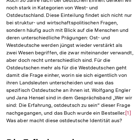
Auch 30 Jahre nach der deutschen Einheit denken wir
noch stark in Kategorien von West- und
Ostdeutschland. Diese Einteilung findet sich nicht nur
bei struktur- und wirtschaftspolitischen Fragen,
sondern häufig auch mit Blick auf die Menschen und
deren unterschiedliche Prägungen: Ost- und
Westdeutsche werden jüngst wieder verstärkt als
zwei Wesen begriffen, die zwar miteinander verwandt,
aber doch recht unterschiedlich sind. Für die
Ostdeutschen mehr als für die Westdeutschen geht
damit die Frage einher, worin sie sich eigentlich von
ihren Landsleuten unterscheiden und was das
spezifisch Ostdeutsche an ihnen ist. Wolfgang Engler
und Jana Hensel sind in dem Gesprächsband „Wer wir
sind: Die Erfahrung, ostdeutsch zu sein“ dieser Frage
nachgegangen, und das Buch wurde ein Bestseller.
Zur
[1]
Was aber macht diese ostdeutsche Identität aus?
Auflö
der
Fußno