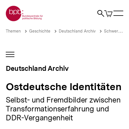
Direkt
Zur Startseite der bpb
zum
0
Artikel
Sho
Seiteninhalt
im
Naviga
Suche
springen
War
öffne
öffnen
öff
Pfadnavigation
Ostdeutsche
Brotkrümelnavigation
Themen
Geschichte
Deutschland Archiv
Schwerpunkte
Identitäten
|
Deutschland
Archiv
INHALTSNAVIGATION
|
ÖFFNEN
bpb.de
Deutschland Archiv
Ostdeutsche Identitäten
Selbst- und Fremdbilder zwischen
Transformationserfahrung und
DDR-Vergangenheit