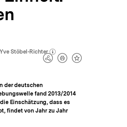
en
Yve Stöbel-Richter
öffnen
Artikel
Teilen
Inhalt
drucken
Optionen
merken
anzeigen
en der deutschen
hebungswelle fand 2013/2014
 die Einschätzung, dass es
 findet von Jahr zu Jahr