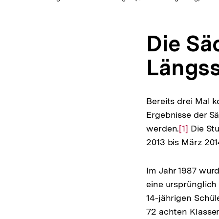
Die Sä
Längss
Bereits drei Mal 
Ergebnisse der Sä
werden.
Zur
[1]
Die Stu
2013 bis März 201
Auflösun
der
Fußnote
Im Jahr 1987 wurd
eine ursprünglich
14-jährigen Schül
72 achten Klassen