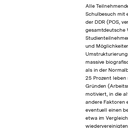
Fußno
Alle Teilnehmende
Schulbesuch mit 
der DDR (POS, ver
gesamtdeutsche Wi
Studienteilnehme
und Möglichkeiten
Umstrukturierung
massive biografi
als in der Normal
25 Prozent leben 
Gründen (Arbeits
motiviert, in die
andere Faktoren 
eventuell einen b
etwa im Vergleich
wiedervereinigte