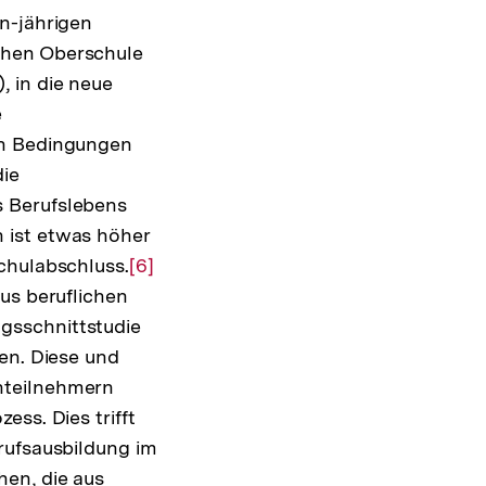
n-jährigen
chen Oberschule
, in die neue
e
en Bedingungen
die
s Berufslebens
 ist etwas höher
chulabschluss.
Zur
[6]
us beruflichen
Auflösung
gsschnittstudie
der
en. Diese und
Fußnote
nteilnehmern
ss. Dies trifft
rufsausbildung im
en, die aus