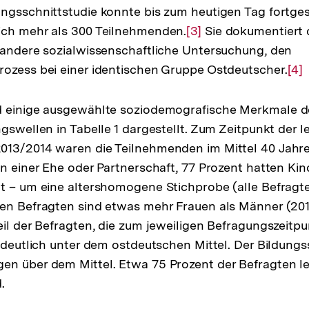
ngsschnittstudie konnte bis zum heutigen Tag fortge
ich mehr als 300 Teilnehmenden.
Zur
[3]
Sie dokumentiert d
 andere sozialwissenschaftliche Untersuchung, den
Auflösung
ozess bei einer identischen Gruppe Ostdeutscher.
der
Zur
[4]
Fußnote
Auf
der
d einige ausgewählte soziodemografische Merkmale 
Fuß
gswellen in Tabelle 1 dargestellt. Zum Zeitpunkt der l
13/2014 waren die Teilnehmenden im Mittel 40 Jahre 
in einer Ehe oder Partnerschaft, 77 Prozent hatten Kin
t – um eine altershomogene Stichprobe (alle Befragt
den Befragten sind etwas mehr Frauen als Männer (20
eil der Befragten, die zum jeweiligen Befragungszeitpu
s deutlich unter dem ostdeutschen Mittel. Der Bildung
gen über dem Mittel. Etwa 75 Prozent der Befragten l
.
sung