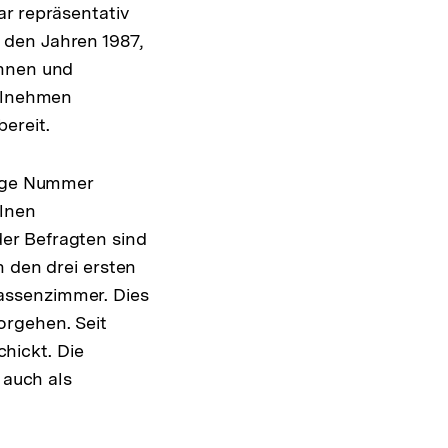
ar repräsentativ
 den Jahren 1987,
innen und
eilnehmen
ereit.
lige Nummer
elnen
er Befragten sind
n den drei ersten
assenzimmer. Dies
orgehen. Seit
hickt. Die
 auch als