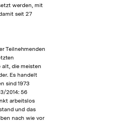
setzt werden, mit
amit seit 27
lösung
der Teilnehmenden
note
etzten
alt, die meisten
der. Es handelt
en sind 1973
13/2014: 56
nkt arbeitslos
sstand und das
eben nach wie vor