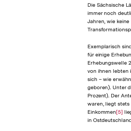
Die Sächsische Lä
immer noch deutl
Jahren, wie keine
Transformationspr
Exemplarisch sin
für einige Erhebun
Erhebungswelle 20
von ihnen lebten 
sich – wie erwähn
geboren). Unter 
Prozent). Der Ant
waren, liegt stet
Einkommen
Zur
[5]
lie
in Ostdeutschland
Auflö
der