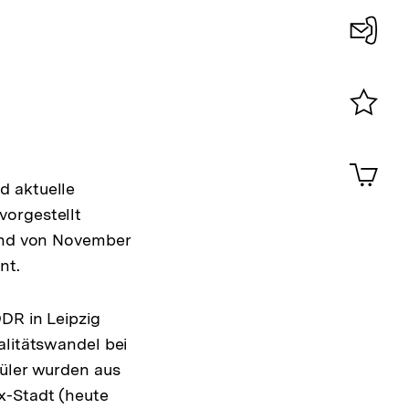
Konta
0
Merklist
ansehen
0
Artik
im
d aktuelle
Shop-
vorgestellt
Warenko
fand von November
ansehen
nt.
DR in Leipzig
alitätswandel bei
üler wurden aus
x-Stadt (heute