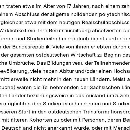
te
n traten etwa im Alter von 17 Jahren, nach einem zeh
einem Abschluss der allgemeinbildenden polytechnis
gleichbar etwa mit dem heutigen Realschulabschluss)
rklichkeit ein. Ihre Berufsausbildung absolvierten di
rinnen und Studienteilnehmer jedoch bereits unter d
 der Bundesrepublik. Viele von ihnen erlebten durch 
 der gesamten ostdeutschen Wirtschaft zu Beginn de
sche Umbrüche. Das Bildungsniveau der Teilnehmenden
bevölkerung, viele haben Abitur und/oder einen Hochs
mittlerweile nicht mehr in den neuen Ländern. Meist a
suche) waren die Teilnehmenden der Sächsischen Län
 alten Länder beziehungsweise in das Ausland umzuzieh
ermöglichten den Studienteilnehmerinnen und Studie
esseren Start in den ostdeutschen Transformationsproze
 mit älteren Kohorten zu oder mit Personen, deren Be
n Deutschland nicht anerkannt wurde, oder mit Mensch