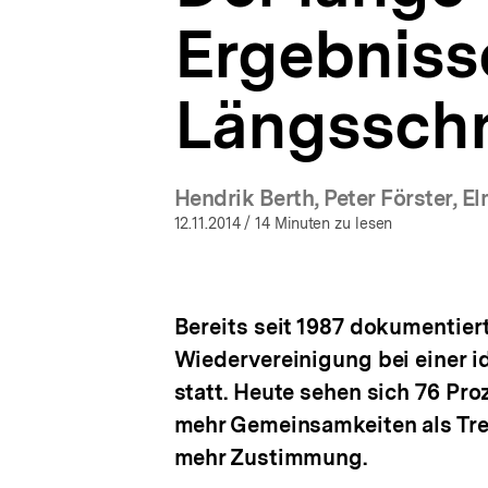
Längsschnittstudie
a
|
Ergebniss
t
Neue
i
Beiträge
o
im
Längsschn
n
DA
|
bpb.de
Hendrik Berth, Peter Förster, 
12.11.2014
/ 14 Minuten zu lesen
Bereits seit 1987 dokumentier
Wiedervereinigung bei einer i
statt. Heute sehen sich 76 Pr
mehr Gemeinsamkeiten als Tre
mehr Zustimmung.