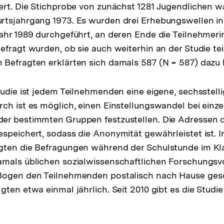
ert. Die Stichprobe von zunächst 1281 Jugendlichen w
der
rtsjahrgang 1973. Es wurden drei Erhebungswellen in
Fußnote
ahr 1989 durchgeführt, an deren Ende die Teilnehmer
efragt wurden, ob sie auch weiterhin an der Studie t
Befragten erklärten sich damals 587 (N = 587) dazu b
tudie ist jedem Teilnehmenden eine eigene, sechsstel
ch ist es möglich, einen Einstellungswandel bei einz
er bestimmten Gruppen festzustellen. Die Adressen d
speichert, sodass die Anonymität gewährleistet ist. I
gten die Befragungen während der Schulstunde im Kl
amals üblichen sozialwissenschaftlichen Forschungsv
Bogen den Teilnehmenden postalisch nach Hause gesc
ten etwa einmal jährlich. Seit 2010 gibt es die Studie
.