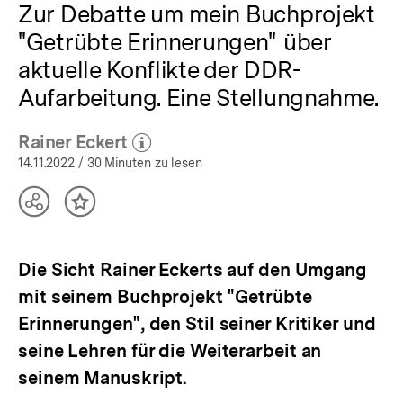
Zur Debatte um mein Buchprojekt
"Getrübte Erinnerungen" über
aktuelle Konflikte der DDR-
Aufarbeitung. Eine Stellungnahme.
Rainer Eckert
(Mehr zum Autor)
öffnen
14.11.2022
/ 30 Minuten zu lesen
Teilen
Inhalt
Optionen
merken
anzeigen
Die Sicht Rainer Eckerts auf den Umgang
mit seinem Buchprojekt "Getrübte
Erinnerungen", den Stil seiner Kritiker und
seine Lehren für die Weiterarbeit an
seinem Manuskript.