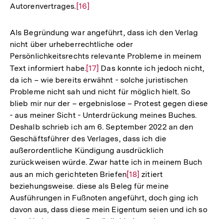
Autorenvertrages.
Zur
[16]
Auflösung
der
Als Begründung war angeführt, dass ich den Verlag
Fußnote
nicht über urheberrechtliche oder
Persönlichkeitsrechts relevante Probleme in meinem
Text informiert habe.
Zur
[17]
Das konnte ich jedoch nicht,
da ich – wie bereits erwähnt - solche juristischen
Auflösung
Probleme nicht sah und nicht für möglich hielt. So
der
blieb mir nur der – ergebnislose – Protest gegen diese
Fußnote
- aus meiner Sicht - Unterdrückung meines Buches.
Deshalb schrieb ich am 6. September 2022 an den
Geschäftsführer des Verlages, dass ich die
außerordentliche Kündigung ausdrücklich
zurückweisen würde. Zwar hatte ich in meinem Buch
aus an mich gerichteten Briefen
Zur
[18]
zitiert
beziehungsweise. diese als Beleg für meine
Auflösung
Ausführungen in Fußnoten angeführt, doch ging ich
der
davon aus, dass diese mein Eigentum seien und ich so
Fußnote