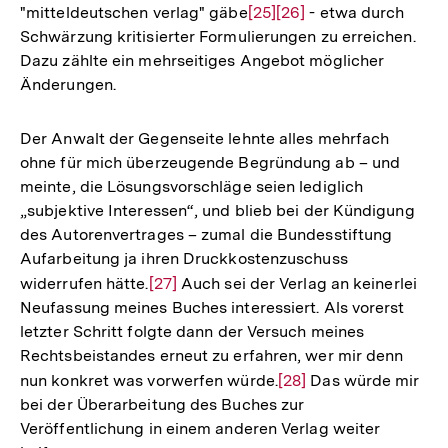
"mitteldeutschen verlag" gäbe
Zur
[25]
Zur
[26]
- etwa durch
Schwärzung kritisierter Formulierungen zu erreichen.
Auflösung
Auflösung
Dazu zählte ein mehrseitiges Angebot möglicher
der
der
Änderungen.
Fußnote
Fußnote
Der Anwalt der Gegenseite lehnte alles mehrfach
ohne für mich überzeugende Begründung ab – und
meinte, die Lösungsvorschläge seien lediglich
„subjektive Interessen“, und blieb bei der Kündigung
des Autorenvertrages – zumal die Bundesstiftung
Aufarbeitung ja ihren Druckkostenzuschuss
widerrufen hätte.
Zur
[27]
Auch sei der Verlag an keinerlei
Neufassung meines Buches interessiert. Als vorerst
Auflösung
letzter Schritt folgte dann der Versuch meines
der
Rechtsbeistandes erneut zu erfahren, wer mir denn
Fußnote
nun konkret was vorwerfen würde.
Zur
[28]
Das würde mir
bei der Überarbeitung des Buches zur
Auflösung
Veröffentlichung in einem anderen Verlag weiter
der