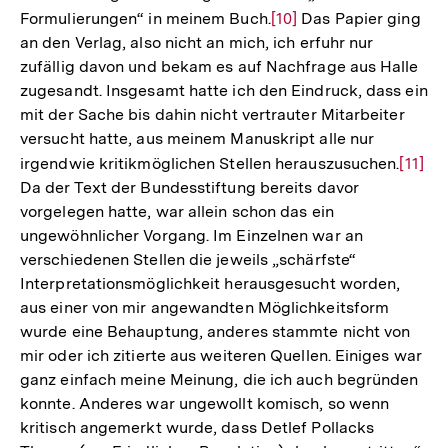
Formulierungen“ in meinem Buch.
Zur
[10]
Das Papier ging
an den Verlag, also nicht an mich, ich erfuhr nur
Auflösung
zufällig davon und bekam es auf Nachfrage aus Halle
der
zugesandt. Insgesamt hatte ich den Eindruck, dass ein
Fußnote
mit der Sache bis dahin nicht vertrauter Mitarbeiter
versucht hatte, aus meinem Manuskript alle nur
irgendwie kritikmöglichen Stellen herauszusuchen.
Zur
[11]
Da der Text der Bundesstiftung bereits davor
Auflö
vorgelegen hatte, war allein schon das ein
der
ungewöhnlicher Vorgang. Im Einzelnen war an
Fußno
verschiedenen Stellen die jeweils „schärfste“
Interpretationsmöglichkeit herausgesucht worden,
aus einer von mir angewandten Möglichkeitsform
wurde eine Behauptung, anderes stammte nicht von
mir oder ich zitierte aus weiteren Quellen. Einiges war
ganz einfach meine Meinung, die ich auch begründen
konnte. Anderes war ungewollt komisch, so wenn
kritisch angemerkt wurde, dass Detlef Pollacks