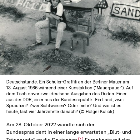
Deutschstunde. Ein Schüler-Graffiti an der Berliner Mauer am
13. August 1986 während einer Kunstaktion ("Mauerpauer"). Auf
dem Tisch davor zwei deutsche Ausgaben des Duden. Einer
aus der DDR, einer aus der Bundesrepublik. Ein Land, zwei
Sprachen? Zwei Sichtweisen? Oder mehr? Und wie ist es
heute, fast vier Jahrzehnte danach? (© Holger Kulick)
Am 28. Oktober 2022 wandte sich der
Bundespräsident in einer lange erwarteten „Blut- und
Tränenrede“ an die Deutschen.
Zur
[1]
Er rechnete mit der