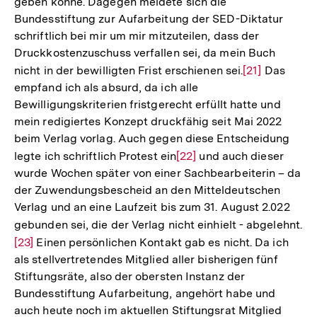
geben könne. Dagegen meldete sich die
Fußnote
Bundesstiftung zur Aufarbeitung der SED-Diktatur
schriftlich bei mir um mir mitzuteilen, dass der
Druckkostenzuschuss verfallen sei, da mein Buch
nicht in der bewilligten Frist erschienen sei.
Zur
[21]
Das
empfand ich als absurd, da ich alle
Auflösung
Bewilligungskriterien fristgerecht erfüllt hatte und
der
mein redigiertes Konzept druckfähig seit Mai 2022
Fußnote
beim Verlag vorlag. Auch gegen diese Entscheidung
legte ich schriftlich Protest ein
Zur
[22]
und auch dieser
wurde Wochen später von einer Sachbearbeiterin – da
Auflösung
der Zuwendungsbescheid an den Mitteldeutschen
der
Verlag und an eine Laufzeit bis zum 31. August 2.022
Fußnote
gebunden sei, die der Verlag nicht einhielt - abgelehnt.
Zu
[23]
Einen persönlichen Kontakt gab es nicht. Da ich
Au
als stellvertretendes Mitglied aller bisherigen fünf
de
Stiftungsräte, also der obersten Instanz der
Fu
Bundesstiftung Aufarbeitung, angehört habe und
auch heute noch im aktuellen Stiftungsrat Mitglied