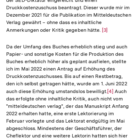
der SED-Diktatur eingereicht und einen
Druckkostenzuschuss beantragt. Dieser wurde mir im
Dezember 2021 für die Publikation im Mitteldeutschen
Verlag gewährt – ohne dass es inhaltliche
Anmerkungen oder Kritik gegeben hätte.
Zur
[3]
Auflösung
der
Da der Umfang des Buches erheblich stieg und auch
Fußnote
Papier- und sonstige Kosten für die Produktion des
Buches erheblich höher als geplant ausfielen, stellte
ich im Mai 2022 einen Antrag auf Erhöhung des
Druckkostenzuschusses. Bis auf einen Restbetrag,
den ich selbst getragen hätte, wurde am 1. Juni 2022
auch diese Erhöhung umstandslos bewilligt.
Zur
[4]
Auch
das erfolgte ohne inhaltliche Kritik, auch nicht vom
Auflösung
"mitteldeutschen verlag", der das Manuskript Anfang
der
2022 erhalten hatte, eine erste Lektorierung im
Fußnote
Februar vorlegte und das Lektorat endgültig im Mai
abgeschloss. Mindestens der Geschäftsführer, der
Cheflektor und eine weitere Lektorin hatten sich hier