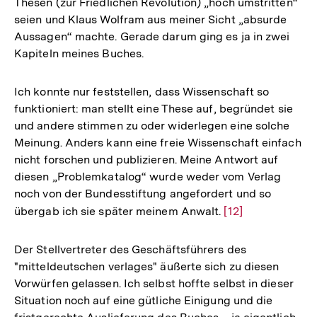
Thesen (zur Friedlichen Revolution) „hoch umstritten“
seien und Klaus Wolfram aus meiner Sicht „absurde
Aussagen“ machte. Gerade darum ging es ja in zwei
Kapiteln meines Buches.
Ich konnte nur feststellen, dass Wissenschaft so
funktioniert: man stellt eine These auf, begründet sie
und andere stimmen zu oder widerlegen eine solche
Meinung. Anders kann eine freie Wissenschaft einfach
nicht forschen und publizieren. Meine Antwort auf
diesen „Problemkatalog“ wurde weder vom Verlag
noch von der Bundesstiftung angefordert und so
übergab ich sie später meinem Anwalt.
Zur
[12]
Auflösung
der
Der Stellvertreter des Geschäftsführers des
Fußnote
"mitteldeutschen verlages" äußerte sich zu diesen
Vorwürfen gelassen. Ich selbst hoffte selbst in dieser
Situation noch auf eine gütliche Einigung und die