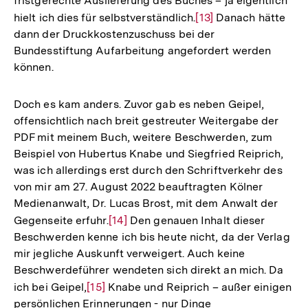
fristgerechte Auslieferung des Buches – ja eigentlich
hielt ich dies für selbstverständlich.
Zur
[13]
Danach hätte
dann der Druckkostenzuschuss bei der
Auflösung
Bundesstiftung Aufarbeitung angefordert werden
der
können.
Fußnote
Doch es kam anders. Zuvor gab es neben Geipel,
offensichtlich nach breit gestreuter Weitergabe der
PDF mit meinem Buch, weitere Beschwerden, zum
Beispiel von Hubertus Knabe und Siegfried Reiprich,
was ich allerdings erst durch den Schriftverkehr des
von mir am 27. August 2022 beauftragten Kölner
Medienanwalt, Dr. Lucas Brost, mit dem Anwalt der
Gegenseite erfuhr.
Zur
[14]
Den genauen Inhalt dieser
Beschwerden kenne ich bis heute nicht, da der Verlag
Auflösung
mir jegliche Auskunft verweigert. Auch keine
der
Beschwerdeführer wendeten sich direkt an mich. Da
Fußnote
ich bei Geipel,
Zur
[15]
Knabe und Reiprich – außer einigen
persönlichen Erinnerungen - nur Dinge
Auflösung