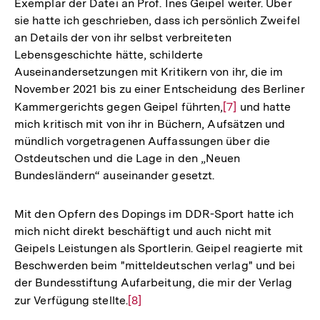
Exemplar der Datei an Prof. Ines Geipel weiter. Über
sie hatte ich geschrieben, dass ich persönlich Zweifel
an Details der von ihr selbst verbreiteten
Lebensgeschichte hätte, schilderte
Auseinandersetzungen mit Kritikern von ihr, die im
November 2021 bis zu einer Entscheidung des Berliner
Kammergerichts gegen Geipel führten,
Zur
[7]
und hatte
mich kritisch mit von ihr in Büchern, Aufsätzen und
Auflösung
mündlich vorgetragenen Auffassungen über die
der
Ostdeutschen und die Lage in den „Neuen
Fußnote
Bundesländern“ auseinander gesetzt.
Mit den Opfern des Dopings im DDR-Sport hatte ich
mich nicht direkt beschäftigt und auch nicht mit
Geipels Leistungen als Sportlerin. Geipel reagierte mit
Beschwerden beim "mitteldeutschen verlag" und bei
der Bundesstiftung Aufarbeitung, die mir der Verlag
zur Verfügung stellte.
Zur
[8]
Auflösung