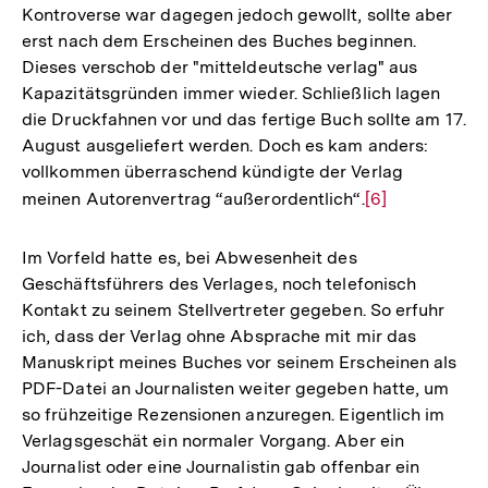
Kontroverse war dagegen jedoch gewollt, sollte aber
erst nach dem Erscheinen des Buches beginnen.
Dieses verschob der "mitteldeutsche verlag" aus
Kapazitätsgründen immer wieder. Schließlich lagen
die Druckfahnen vor und das fertige Buch sollte am 17.
August ausgeliefert werden. Doch es kam anders:
vollkommen überraschend kündigte der Verlag
meinen Autorenvertrag “außerordentlich“.
Zur
[6]
Auflösung
der
Im Vorfeld hatte es, bei Abwesenheit des
Fußnote
Geschäftsführers des Verlages, noch telefonisch
Kontakt zu seinem Stellvertreter gegeben. So erfuhr
ich, dass der Verlag ohne Absprache mit mir das
Manuskript meines Buches vor seinem Erscheinen als
PDF-Datei an Journalisten weiter gegeben hatte, um
so frühzeitige Rezensionen anzuregen. Eigentlich im
Verlagsgeschät ein normaler Vorgang. Aber ein
Journalist oder eine Journalistin gab offenbar ein