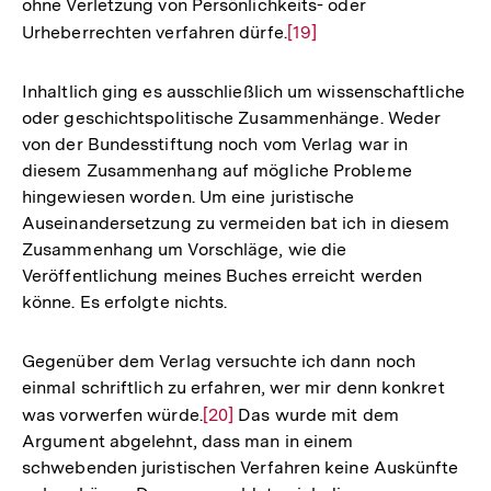
ohne Verletzung von Persönlichkeits- oder
Urheberrechten verfahren dürfe.
Zur
[19]
Auflösung
der
Inhaltlich ging es ausschließlich um wissenschaftliche
Fußnote
oder geschichtspolitische Zusammenhänge. Weder
von der Bundesstiftung noch vom Verlag war in
diesem Zusammenhang auf mögliche Probleme
hingewiesen worden. Um eine juristische
Auseinandersetzung zu vermeiden bat ich in diesem
Zusammenhang um Vorschläge, wie die
Veröffentlichung meines Buches erreicht werden
könne. Es erfolgte nichts.
Gegenüber dem Verlag versuchte ich dann noch
einmal schriftlich zu erfahren, wer mir denn konkret
was vorwerfen würde.
Zur
[20]
Das wurde mit dem
Argument abgelehnt, dass man in einem
Auflösung
schwebenden juristischen Verfahren keine Auskünfte
der