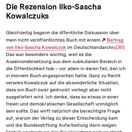
Die Rezension Ilko-Sascha
Kowalczuks
Gleichzeitig begann die öffentliche Diskussion über
mein nicht veröffentlichtes Buch mit einem
Externer
Beitrag
von Ilko-Sascha Kowalczuk
im Deutschlandarchiv.
Link:
Zur
[30]
Das war besonders wichtig, weil es die
Auflös
Auseinandersetzung aus dem subkutanen Bereich in
der
die Öffentlichkeit hob – vor allem in deren Teil, den ich
Fußnot
in meinem Buch angesprochen hatte. Ganz zu Recht
verwies Kowalczuk auf die absonderliche Situation,
dass ein Buch zwar gedruckt vorliegt aber nicht
ausgeliefert wird. Ich denke, dass so etwas in einer
freien und demokratischen Gesellschaft unmöglich
sein sollte. Das wirft natürlich die berechtigte Frage
auf, warum der Verlag zu dieser Entscheidung kam
und die Bundesstiftung Aufarbeitung dann wegen