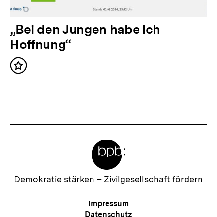
a
l
N
„Bei den Jungen habe ich
t
ä
Hoffnung“
:
c
Inhalt
h
merken
s
t
e
r
Meta-
I
Links
n
h
Zur
Demokratie stärken –
Zivilgesellschaft fördern
Startseite
a
der
Meta-
Impressum
l
bpb
Navigation
Datenschutz