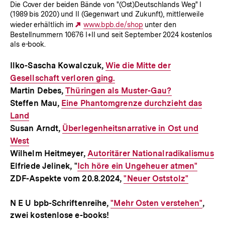
Die Cover der beiden Bände von "(Ost)Deutschlands Weg" I
(1989 bis 2020) und II (Gegenwart und Zukunft), mittlerweile
wieder erhältlich im
Externer
www.bpb.de/shop
unter den
Bestellnummern 10676 I+II und seit September 2024 kostenlos
Link:
als e-book.
Ilko-Sascha Kowalczuk,
Interner
Wie die Mitte der
Gesellschaft verloren ging.
Link:
Martin Debes,
Interner
Thüringen als Muster-Gau?
Steffen Mau,
Interner
Eine Phantomgrenze durchzieht das
Link:
Land
Link:
Susan Arndt,
Interner
Überlegenheitsnarrative in Ost und
West
Link:
Wilhelm Heitmeyer,
Interner
Autoritärer Nationalradikalismus
Elfriede Jelinek, "
Interner
Ich höre ein Ungeheuer atmen"
Link:
ZDF-Aspekte vom 20.8.2024,
Link:
Interner
"Neuer Oststolz"
Link:
N E U bpb-Schriftenreihe,
Interner
"Mehr Osten verstehen"
,
zwei kostenlose e-books!
Link: