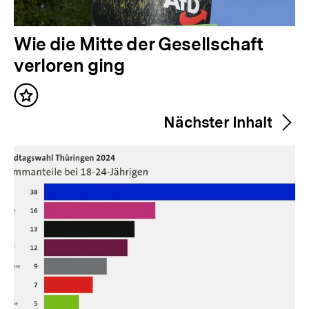
V
Wie die Mitte der Gesellschaft
o
verloren ging
r
Inhalt
h
merken
Nächster Inhalt
e
r
i
g
e
r
I
n
h