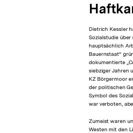
Haftka
Dietrich Kessler h
Sozialstudie übe
hauptsächlich Arbe
Bauernstaat“ grü
dokumentierte „Co
siebziger Jahren 
KZ Börgermoor ent
der politischen G
Symbol des Soziali
war verboten, abe
Zumeist waren un
Westen mit den Li