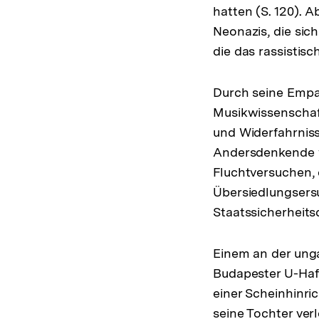
hatten (S. 120). 
Neonazis, die sic
die das rassistisch
Durch seine Empat
Musikwissenschaf
und Widerfahrniss
Andersdenkende w
Fluchtversuchen, 
Übersiedlungsersu
Staatssicherheits
Einem an der unga
Budapester U-Haft
einer Scheinhinric
seine Tochter ver