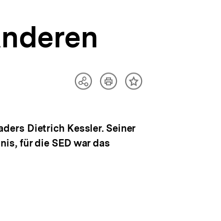
Anderen
Artikel
Teilen
Inhalt
drucken
Optionen
merken
anzeigen
ers Dietrich Kessler. Seiner
is, für die SED war das