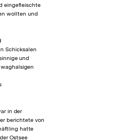
 eingefleischte
sen wollten und
d
on Schicksalen
sinnige und
 waghalsigen
s
ar in der
er berichtete von
häftling hatte
 der Ostsee