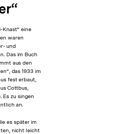
er“
i-Knast“ eine
nen waren
er- und
en. Das im Buch
tammt aus den
en“, das 1933 im
us fest erbaut,
aus Cottbus,
). Es zu singen
ntlich an.
e es später im
en, nicht leicht