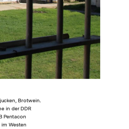
fjucken, Brotwein.
ne in der DDR
EB Pentacon
g im Westen