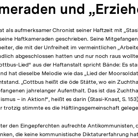
meraden und „Erzieh
at als aufmerksamer Chronist seiner Haftzeit mit „Stas
r seine Haftkameraden geschrieben. Seine Mitgefange
iter, die mit der Unfreiheit im vermeintlichen „Arbeit
ndlich abgeschlossen hatten und nur noch raus wollt
ttbus-Lied“ aus der Haftanstalt spricht Bände: Es s
und hat dieselbe Melodie wie das „Lied der Moorsoldat
stand. „Cottbus heißt die öde Stätte, wo ein Zuchtha
efangenen jahrelanger Aufenthalt. Das ist das Zuchth
smus – in Aktion!“, heißt es darin (Stasi-Knast, S. 153
r trotzig stimmte es die Häftlingsgemeinschaft gelege
ter den Eingepferchten aufrechte Antikommunisten, di
nken, die keine kommunistische Diktaturerfahrung hatt