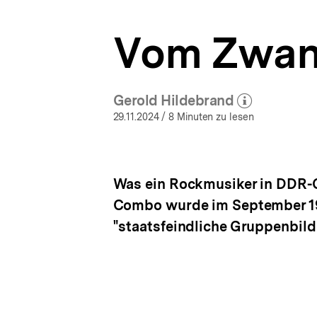
a
t
Vom Zwan
i
o
n
Gerold Hildebrand
(Mehr zum Autor)
öffnen
29.11.2024
/ 8 Minuten zu lesen
Was ein Rockmusiker in DDR-Ge
Combo wurde im September 198
"staatsfeindliche Gruppenbild