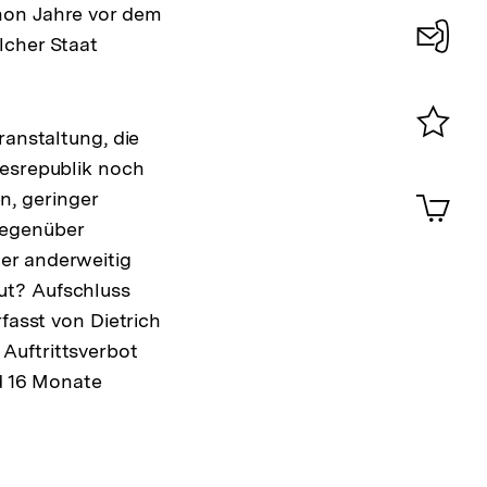
hon Jahre vor dem
lcher Staat
Konta
0
ranstaltung, die
Merklist
desrepublik noch
ansehen
0
Artik
, geringer
im
gegenüber
Shop-
er anderweitig
Warenko
ansehen
ut? Aufschluss
fasst von Dietrich
Auftrittsverbot
nd 16 Monate