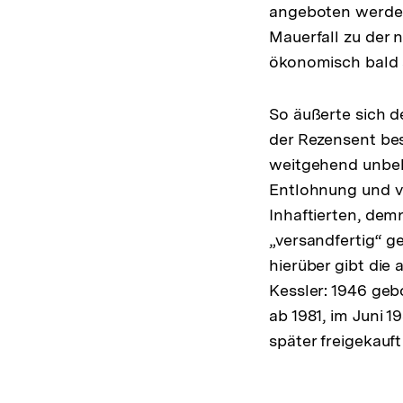
angeboten werden
Mauerfall zu der 
ökonomisch bald 
So äußerte sich d
der Rezensent bes
weitgehend unbek
Entlohnung und v
Inhaftierten, dem
„versandfertig“ 
hierüber gibt die
Kessler: 1946 geb
ab 1981, im Juni 
später freigekauf