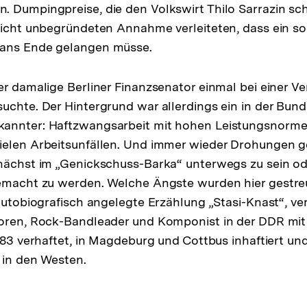
. Dumpingpreise, die den Volkswirt Thilo Sarrazin sc
nicht unbegründeten Annahme verleiteten, dass ein so
ans Ende gelangen müsse.
er damalige Berliner Finanzsenator einmal bei einer Ve
uchte. Der Hintergrund war allerdings ein in der Bun
annter: Haftzwangsarbeit mit hohen Leistungsnormen
ielen Arbeitsunfällen. Und immer wieder Drohungen 
nächst im „Genickschuss-Barka“ unterwegs zu sein od
gemacht zu werden. Welche Ängste wurden hier gestre
 autobiografisch angelegte Erzählung „Stasi-Knast“, ver
oren, Rock-Bandleader und Komponist in der DDR mit 
1983 verhaftet, in Magdeburg und Cottbus inhaftiert u
t in den Westen.