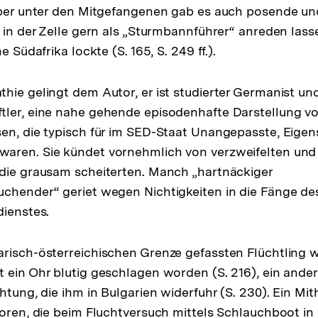
Aber unter den Mitgefangenen gab es auch posende und
h in der Zelle gern als „Sturmbannführer“ anreden las
e Südafrika lockte (S. 165, S. 249 ff.).
hie gelingt dem Autor, er ist studierter Germanist un
tler, eine nahe gehende episodenhafte Darstellung v
en, die typisch für im SED-Staat Unangepasste, Eigen
aren. Sie kündet vornehmlich von verzweifelten und
die grausam scheiterten. Manch „hartnäckiger
chender“ geriet wegen Nichtigkeiten in die Fänge de
dienstes.
risch-österreichischen Grenze gefassten Flüchtling w
 ein Ohr blutig geschlagen worden (S. 216), ein ander
htung, die ihm in Bulgarien widerfuhr (S. 230). Ein Mit
loren, die beim Fluchtversuch mittels Schlauchboot in