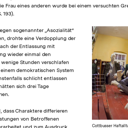
 Die Frau eines anderen wurde bei einem versuchten G
 193).
egen sogenannter „Asozialität“
en, drohte eine Verdopplung der
nach der Entlassung mit
ung wieder einmal den
 wenige Stunden verschlafen
In einem demokratischen System
stenfalls schlicht entlassen
hätten sich drei Tage
nen.
, dass Charaktere differieren
stungen von Betroffenen
Cottbusser Haftallt
erarbeitet und zum Ausdruck