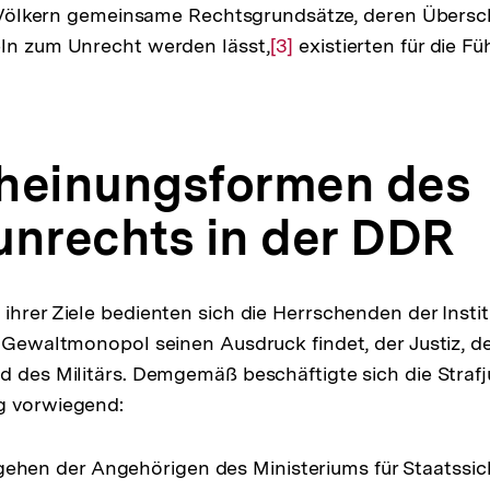
en Völkern gemeinsame Rechtsgrundsätze, deren Übersc
eln zum Unrecht werden lässt,
Zur
[3]
existierten für die F
Auflösung
der
Fußnote
scheinungsformen des
unrechts in der DDR
ihrer Ziele bedienten sich die Herrschenden der Insti
e Gewaltmonopol seinen Ausdruck findet, der Justiz, der
d des Militärs. Demgemäß beschäftigte sich die Strafj
g vorwiegend:
gehen der Angehörigen des Ministeriums für Staatssic