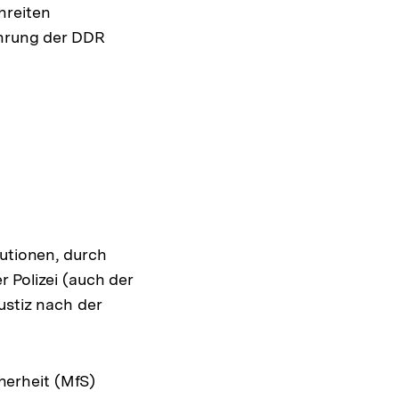
hreiten
ührung der DDR
tutionen, durch
 Polizei (auch der
ustiz nach der
herheit (MfS)