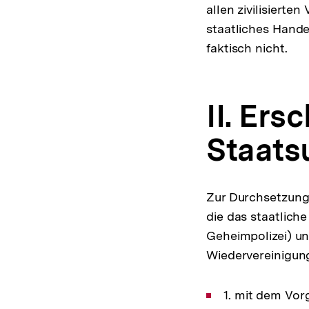
allen zivilisiert
staatliches Hand
faktisch nicht.
II. Er
Staats
Zur Durchsetzung 
die das staatlich
Geheimpolizei) un
Wiedervereinigun
1. mit dem Vor