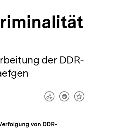
iminalität
arbeitung der DDR-
aefgen
Artikel
Teilen
Inhalt
drucken
Optionen
merken
anzeigen
 Verfolgung von DDR-