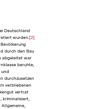
e
tei Deutschland
retiert wurden.
Zur
[2]
 Bevölkerung
Auflösung
und durch den Bau
der
s abgeleitet war
Fußnote
rnklasse beruhte,
n und
en durchzusetzen
ihm verbliebenen
kengut vertrat
kriminalisiert,
. Allgemeine,