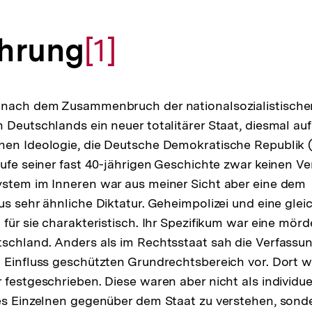
ührung
Zur
[1]
Auflösung
 nach dem Zusammenbruch der nationalsozialistische
 Deutschlands ein neuer totalitärer Staat, diesmal au
der
hen Ideologie, die Deutsche Demokratische Republik 
aufe seiner fast 40-jährigen Geschichte zwar keinen Ve
ystem im Inneren war aus meiner Sicht aber eine dem
Fußnote
us sehr ähnliche Diktatur. Geheimpolizei und eine gle
 für sie charakteristisch. Ihr Spezifikum war eine mör
schland. Anders als im Rechtsstaat sah die Verfassu
 Einfluss geschützten Grundrechtsbereich vor. Dort 
 festgeschrieben. Diese waren aber nicht als individue
es Einzelnen gegenüber dem Staat zu verstehen, sonde