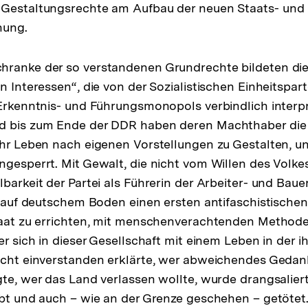
 Gestaltungsrechte am Aufbau der neuen Staats- und
nung.
hranke der so verstandenen Grundrechte bildeten di
en Interessen“, die von der Sozialistischen Einheitspar
 Erkenntnis- und Führungsmonopols verbindlich interp
d bis zum Ende der DDR haben deren Machthaber die
ihr Leben nach eigenen Vorstellungen zu Gestalten, 
ngesperrt. Mit Gewalt, die nicht vom Willen des Volke
lbarkeit der Partei als Führerin der Arbeiter- und Baue
l, auf deutschem Boden einen ersten antifaschistische
Staat zu errichten, mit menschenverachtenden Method
er sich in dieser Gesellschaft mit einem Leben in der 
icht einverstanden erklärte, wer abweichendes Gedan
te, wer das Land verlassen wollte, wurde drangsaliert, 
ubt und auch – wie an der Grenze geschehen – getötet