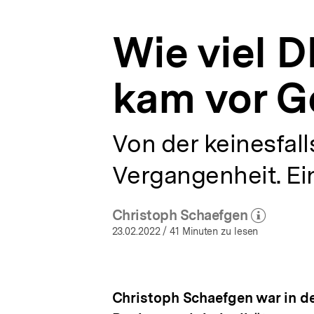
Archiv
a
|
t
bpb.de
Wie viel 
i
o
n
kam vor G
Von der keinesfall
Vergangenheit. Ei
Christoph Schaefgen
(Mehr zum Autor)
öffnen
23.02.2022
/ 41 Minuten zu lesen
Christoph Schaefgen war in de