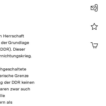
Konta
0
Merklist
n Herrschaft
ansehen
0
f der Grundlage
Artik
im
(DDR). Dieser
Shop-
rnichtungskrieg.
Warenko
ansehen
ichgeschaltete
derische Grenze
ng der DDR keinen
waren zwar auch
lle
rn als