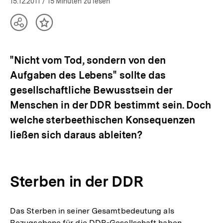
öffnen
15.12.2011
/ 15 Minuten zu lesen
Teilen
Inhalt
Optionen
merken
anzeigen
"Nicht vom Tod, sondern von den
Aufgaben des Lebens" sollte das
gesellschaftliche Bewusstsein der
Menschen in der DDR bestimmt sein. Doch
welche sterbeethischen Konsequenzen
ließen sich daraus ableiten?
Sterben in der DDR
Das Sterben in seiner Gesamtbedeutung als
Bezugsebene für die DDR-Gesellschaft haben