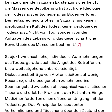
kennzeichnenden sozialen Existenzunsicherheit für
die Massen der Bevölkerung hat auch die Ideologie
der Todesangst entscheidend an Boden verloren.
Dementsprechend gibt es im Sozialismus keinen
ideologischen Kult des Todes, keine Ideologie der
Todesangst. Nicht vom Tod, sondern von den
Aufgaben des Lebens wird das gesellschaftliche
Bewußtsein des Menschen bestimmt."
Zur
[7]
Auflösung
Subjektiv-menschliche, individuelle Wahrnehmungen
der
des Todes, gerade auch die Angst des Betroffenen,
Fußnote
blieb weitestgehend unberücksichtigt.
Diskussionsbeiträge von Ärzten stießen auf wenig
Resonanz, und diese gerieten zunehmend ins
Spannungsfeld zwischen philosophisch-sozialistischer
Theorie und erlebter Praxis mit den Patienten. Einige
Mediziner forderten einen offeneren Umgang mit der
Todesfrage. Das Prinzip der konsequenten
Verheimlichung und Täuschung über den Zustand der