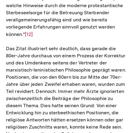
welche Hinweise durch die moderne protestantische
Sterbeseelsorge für die Betreuung Sterbender
verallgemeinerungsfähig sind und wie bereits
vorliegende Erfahrungen sinnvoll genutzt werden
können."
Zur
[12]
Auflösung
Das Zitat illustriert sehr deutlich, dass gerade die
der
80er-Jahre durchaus von einem Prozess der Korrektur
Fußnote
und des Umdenkens seitens der Vertreter der
marxistisch-leninistischen Philosophie geprägt waren.
Positionen, die von den 60ern bis zur Mitte der 70er-
Jahre über jeden Zweifel erhaben waren, wurden zum
Teil revidiert. Dennoch: Immer mehr Ärzte ignorierten
zwischenzeitlich die Beiträge der Philosophie zu
diesem Thema. Dies hatte seinen Grund: Von einer
Entwicklung hin zu sterbeethischen Positionen, die
religiöse Antworten hätten ersetzen können oder gar
religiösen Zuschnitts waren, konnte keine Rede sein.