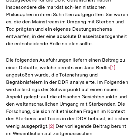
insbesondere die marxistisch-leninistischen
Philosophen in ihren Schriften aufgegriffen. Sie waren
es, die den Mainstream im Umgang mit Sterben und
Tod prägten und ein eigenes Deutungsschema
entwarfen, in der eine absolute Diesseitsbezogenheit
die entscheidende Rolle spielen sollte.
Die folgenden Ausführungen liefern einen Beitrag zu
einer Debatte, welche bereits von Jane Redlin
Zur
[1]
angestoßen wurde, die Totenehrung und
Auflösung
Begräbnisfeiern in der DDR analysierte. Im Folgenden
der
wird allerdings der Schwerpunkt auf einen neuen
Fußnote
Aspekt gelegt: auf die ethischen Gesichtspunkte und
den weltanschaulichen Umgang mit Sterbenden. Die
Forschung, die sich mit ethischen Fragen im Kontext
des Sterbens und Todes in der DDR befasst, ist bisher
wenig ausgeprägt.
Zur
[2]
Der vorliegende Beitrag beruht
im Wesentlichen auf zeitgenössischen
Auflösung