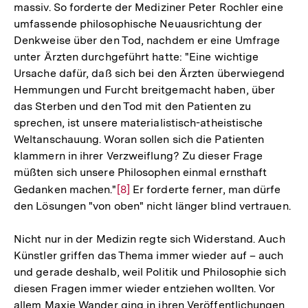
massiv. So forderte der Mediziner Peter Rochler eine
umfassende philosophische Neuausrichtung der
Denkweise über den Tod, nachdem er eine Umfrage
unter Ärzten durchgeführt hatte: "Eine wichtige
Ursache dafür, daß sich bei den Ärzten überwiegend
Hemmungen und Furcht breitgemacht haben, über
das Sterben und den Tod mit den Patienten zu
sprechen, ist unsere materialistisch-atheistische
Weltanschauung. Woran sollen sich die Patienten
klammern in ihrer Verzweiflung? Zu dieser Frage
müßten sich unsere Philosophen einmal ernsthaft
Gedanken machen."
Zur
[8]
Er forderte ferner, man dürfe
den Lösungen "von oben" nicht länger blind vertrauen.
Auflösung
der
Nicht nur in der Medizin regte sich Widerstand. Auch
Fußnote
Künstler griffen das Thema immer wieder auf – auch
und gerade deshalb, weil Politik und Philosophie sich
diesen Fragen immer wieder entziehen wollten. Vor
allem Maxie Wander ging in ihren Veröffentlichungen