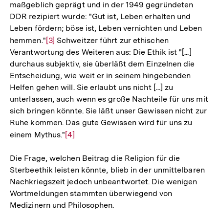
maßgeblich geprägt und in der 1949 gegründeten
DDR rezipiert wurde: "Gut ist, Leben erhalten und
Leben fördern; böse ist, Leben vernichten und Leben
hemmen."
Zur
[3]
Schweitzer führt zur ethischen
Verantwortung des Weiteren aus: Die Ethik ist "[...]
Auflösung
durchaus subjektiv, sie überläßt dem Einzelnen die
der
Entscheidung, wie weit er in seinem hingebenden
Fußnote
Helfen gehen will. Sie erlaubt uns nicht [...] zu
unterlassen, auch wenn es große Nachteile für uns mit
sich bringen könnte. Sie läßt unser Gewissen nicht zur
Ruhe kommen. Das gute Gewissen wird für uns zu
einem Mythus."
Zur
[4]
Auflösung
Die Frage, welchen Beitrag die Religion für die
der
Sterbeethik leisten könnte, blieb in der unmittelbaren
Fußnote
Nachkriegszeit jedoch unbeantwortet. Die wenigen
Wortmeldungen stammten überwiegend von
Medizinern und Philosophen.