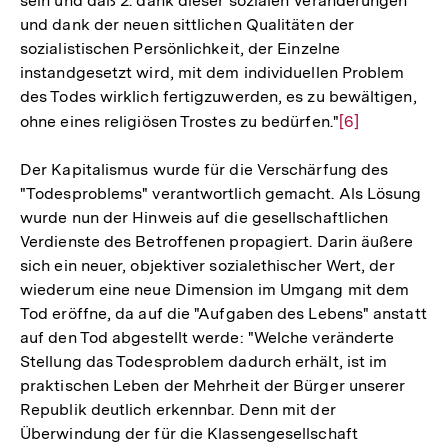
sein und daß 2. dank dieser sozialen Veränderungen
und dank der neuen sittlichen Qualitäten der
sozialistischen Persönlichkeit, der Einzelne
instandgesetzt wird, mit dem individuellen Problem
des Todes wirklich fertigzuwerden, es zu bewältigen,
ohne eines religiösen Trostes zu bedürfen."
Zur
[6]
Auflösung
Der Kapitalismus wurde für die Verschärfung des
der
"Todesproblems" verantwortlich gemacht. Als Lösung
Fußnote
wurde nun der Hinweis auf die gesellschaftlichen
Verdienste des Betroffenen propagiert. Darin äußere
sich ein neuer, objektiver sozialethischer Wert, der
wiederum eine neue Dimension im Umgang mit dem
Tod eröffne, da auf die "Aufgaben des Lebens" anstatt
auf den Tod abgestellt werde: "Welche veränderte
Stellung das Todesproblem dadurch erhält, ist im
praktischen Leben der Mehrheit der Bürger unserer
Republik deutlich erkennbar. Denn mit der
Überwindung der für die Klassengesellschaft