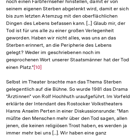
noch einen Farbfernseher hinstellen, damit er von
seinem eigenen Sterben abgelenkt wird, damit er sich
bis zum letzten Atemzug mit den oberflächlichen
Dingen des Lebens befassen kann. [...] Glaub mir, der
Tod ist für uns alle zu einer großen Verlegenheit
geworden. Haben wir nicht alles, was uns an das
Sterben erinnert, an die Peripherie des Lebens
gelegt? Weder im geschriebenen noch im
gesprochenen Wort unserer Staatsmänner hat der Tod
einen Platz."
Zur
[10]
Auflösung
Selbst im Theater brachte man das Thema Sterben
der
gelegentlich auf die Bühne. So wurde 1981 das Drama
Fußnote
"Ärztinnen" von Rolf Hochhuth uraufgeführt. Im Vorfeld
erklärte der Intendant des Rostocker Volkstheaters
Hanns Anselm Perten in einer Diskussionsrunde: "Man
müßte den Menschen mehr über den Tod sagen, allen
jenen, die keinen religiösen Trost haben, es werden ja
immer mehr bei uns [...]. Wir haben eine ganz