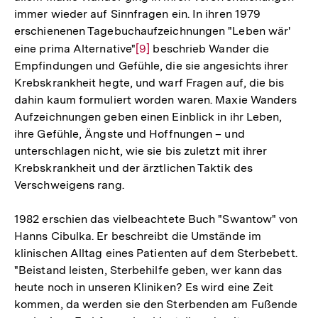
immer wieder auf Sinnfragen ein. In ihren 1979
erschienenen Tagebuchaufzeichnungen "Leben wär'
eine prima Alternative"
Zur
[9]
beschrieb Wander die
Empfindungen und Gefühle, die sie angesichts ihrer
Auflösung
Krebskrankheit hegte, und warf Fragen auf, die bis
der
dahin kaum formuliert worden waren. Maxie Wanders
Fußnote
Aufzeichnungen geben einen Einblick in ihr Leben,
ihre Gefühle, Ängste und Hoffnungen – und
unterschlagen nicht, wie sie bis zuletzt mit ihrer
Krebskrankheit und der ärztlichen Taktik des
Verschweigens rang.
1982 erschien das vielbeachtete Buch "Swantow" von
Hanns Cibulka. Er beschreibt die Umstände im
klinischen Alltag eines Patienten auf dem Sterbebett.
"Beistand leisten, Sterbehilfe geben, wer kann das
heute noch in unseren Kliniken? Es wird eine Zeit
kommen, da werden sie den Sterbenden am Fußende