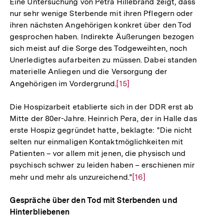
Eine Untersuchung von Petra Hillebrand zeigt, dass
der
nur sehr wenige Sterbende mit ihren Pflegern oder
Fußnote
ihren nächsten Angehörigen konkret über den Tod
gesprochen haben. Indirekte Äußerungen bezogen
sich meist auf die Sorge des Todgeweihten, noch
Unerledigtes aufarbeiten zu müssen. Dabei standen
materielle Anliegen und die Versorgung der
Angehörigen im Vordergrund.
Zur
[15]
Auflösung
Die Hospizarbeit etablierte sich in der DDR erst ab
der
Mitte der 80er-Jahre. Heinrich Pera, der in Halle das
Fußnote
erste Hospiz gegründet hatte, beklagte: "Die nicht
selten nur einmaligen Kontaktmöglichkeiten mit
Patienten – vor allem mit jenen, die physisch und
psychisch schwer zu leiden haben – erschienen mir
mehr und mehr als unzureichend."
Zur
[16]
Auflösung
Gespräche über den Tod mit Sterbenden und
der
Hinterbliebenen
Fußnote