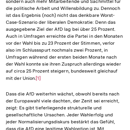
sondern auch mehr Mitarbeitende und Sachmittel für
die politische Arbeit und Willensbildung zu. Dennoch
ist das Ergebnis (noch) nicht das denkbare Worst-
Case-Szenario der liberalen Demokratie: Denn das
ausgegebene Ziel der AfD lag bei über 25 Prozent.
Auch in Umfragen erreichte die Partei in den Monaten
vor der Wahl bis zu 23 Prozent der Stimmen, verlor
also im Schlussspurt nochmals zwei Prozent, in
Umfragen während der ersten beiden Monate nach
der Wahl konnte sie ihren Zuspruch allerdings wieder
auf circa 25 Prozent steigern, bundesweit gleichauf
mit der Union.
Zur
[1]
Auflösung
der
Dass die AfD weiterhin wächst, obwohl bereits nach
Fußnote
der Europawahl viele dachten, der Zenit sei erreicht,
zeigt: Es gibt tieferliegende strukturelle und
gesellschaftliche Ursachen. Jeder Wahlerfolg und
jeder Normalisierungsdiskurs bestärkt das Gefühl,
dass die AfD eine legitime Wahloption ist. Mit