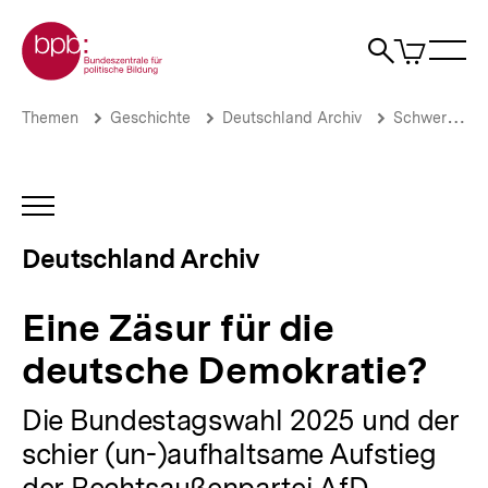
Direkt
Zur Startseite der bpb
zum
0
Artikel
Sho
Seiteninhalt
im
Naviga
Suche
springen
War
öffne
öffnen
öff
Pfadnavigation
Eine
Brotkrümelnavigation
Themen
Geschichte
Deutschland Archiv
Schwerpunkte
Zäsur
für
die
deutsche
INHALTSNAVIGATION
Demokratie?
ÖFFNEN
|
Deutschland Archiv
Deutschland
Archiv
|
Eine Zäsur für die
bpb.de
deutsche Demokratie?
Die Bundestagswahl 2025 und der
schier (un-)aufhaltsame Aufstieg
der Rechtsaußenpartei AfD