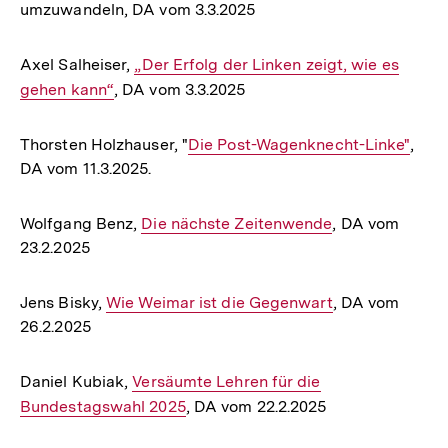
umzuwandeln, DA vom 3.3.2025
Axel Salheiser,
Interner
„Der Erfolg der Linken zeigt, wie es
gehen kann“
, DA vom 3.3.2025
Link:
Thorsten Holzhauser, "
Interner
Die Post-Wagenknecht-Linke"
,
DA vom 11.3.2025.
Link:
Wolfgang Benz,
Interner
Die nächste Zeitenwende
, DA vom
23.2.2025
Link:
Jens Bisky,
Interner
Wie Weimar ist die Gegenwart
, DA vom
26.2.2025
Link:
Daniel Kubiak,
Interner
Versäumte Lehren für die
Bundestagswahl 2025
Link:
, DA vom 22.2.2025
Zum
Seite