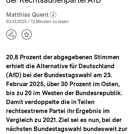
Matthias Quent
(Mehr zum Autor)
öffnen
03.03.2025
/ 12 Minuten zu lesen
Teilen
Inhalt
Optionen
merken
anzeigen
20,8 Prozent der abgegebenen Stimmen
erhielt die Alternative für Deutschland
(AfD) bei der Bundestagswahl am 23.
Februar 2025, über 30 Prozent im Osten,
bis zu 20 im Westen der Bundesrepublik.
Damit verdoppelte die in Teilen
rechtsextreme Partei ihr Ergebnis im
Vergleich zu 2021. Ziel sei es nun, bei der
nächsten Bundestagswahl bundesweit zur