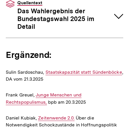
Quellentext
Das Wahlergebnis der
Bundestagswahl 2025 im
Detail
Ergänzend:
Sulin Sardoschau,
Interner
Staatskapazität statt Sündenböcke
,
DA vom 21.3.2025
Link:
Frank Greuel,
Interner
Junge Menschen und
Rechtspopulismus,
Link:
bpb am 20.3.2025
Daniel Kubiak,
Interner
Zeitenwende 2.0.
Über die
Notwendigkeit Schockzustände in Hoffnungspolitik
Link: