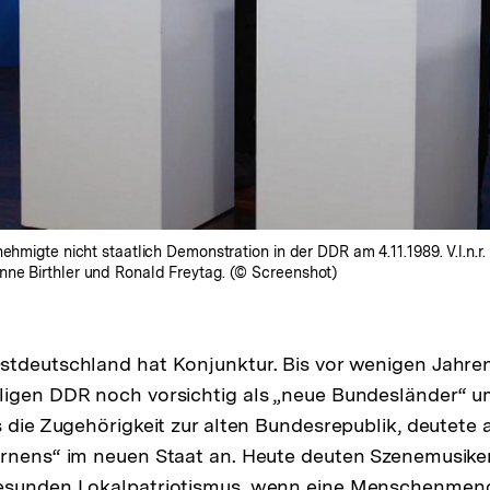
ehmigte nicht staatlich Demonstration in der DDR am 4.11.1989. V.l.n.
nne Birthler und Ronald Freytag. (© Screenshot)
stdeutschland hat Konjunktur. Bis vor wenigen Jahre
ligen DDR noch vorsichtig als „neue Bundesländer“ u
s die Zugehörigkeit zur alten Bundesrepublik, deutete 
rnens“ im neuen Staat an. Heute deuten Szenemusiker
esunden Lokalpatriotismus, wenn eine Menschenmeng