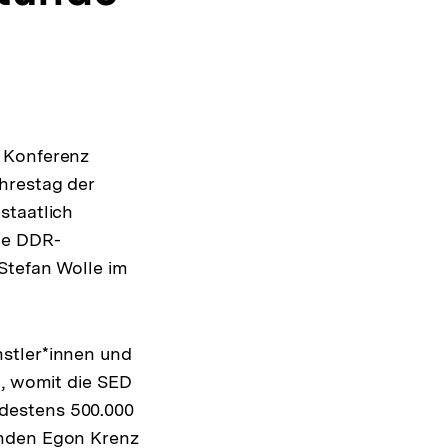
r Konferenz
hrestag der
staatlich
ie DDR-
Stefan Wolle im
nstler*innen und
n, womit die SED
destens 500.000
enden Egon Krenz