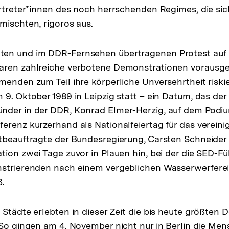
ertreter*innen des noch herrschenden Regimes, die sic
mischten, rigoros aus.
en und im DDR-Fernsehen übertragenen Protest auf
aren zahlreiche verbotene Demonstrationen vorausge
menden zum Teil ihre körperliche Unversehrtheit riskie
 9. Oktober 1989 in Leipzig statt – ein Datum, das der
nder in der DDR, Konrad Elmer-Herzig, auf dem Podi
erenz kurzerhand als Nationalfeiertag für das verein
tbeauftragte der Bundesregierung, Carsten Schneider
tion zwei Tage zuvor in Plauen hin, bei der die SED-F
nstrierenden nach einem vergeblichen Wasserwerfere
ß.
 Städte erlebten in dieser Zeit die bis heute größten
 So gingen am 4. November nicht nur in Berlin die Men