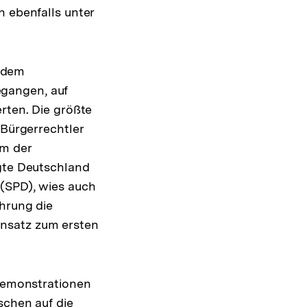
h ebenfalls unter
 dem
gangen, auf
rten. Die größte
 Bürgerrechtler
um der
igte Deutschland
 (SPD), wies auch
ührung die
insatz zum ersten
 Demonstrationen
schen auf die