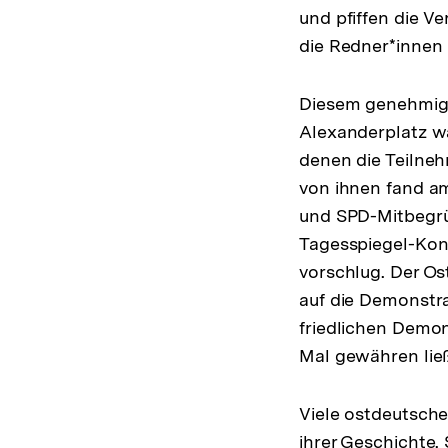
und pfiffen die V
die Redner*innen 
Diesem genehmigt
Alexanderplatz w
denen die Teilneh
von ihnen fand am
und SPD-Mitbegrü
Tagesspiegel-Konf
vorschlug. Der Os
auf die Demonstra
friedlichen Demo
Mal gewähren lie
Viele ostdeutsche
ihrer Geschichte.