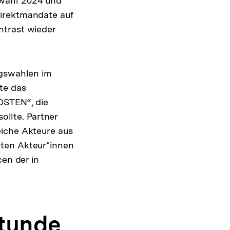
awahl 2024 und
Direktmandate auf
ntrast wieder
agswahlen im
te das
OSTEN“, die
llte. Partner
eiche Akteure aus
rten Akteur*innen
cen der in
stunde