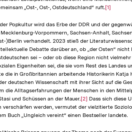
meinsam „Ost-, Ost-, Ostdeutschland“ ruft.
Zur
[1]
Auflösung
der
 der Popkultur wird das Erbe der DDR und der gegenw
Fußnote
 Mecklenburg-Vorpommern, Sachsen-Anhalt, Sachsen
t-)Berlin verhandelt. 2023 stieß der Literaturwissensc
ellektuelle Debatte darüber an, ob „der Osten“ nicht l
tdeutschen sei – oder ob diese Region nicht vielmehr 
ozialen Eigenheiten sei, die sie vom Rest des Landes u
e die in Großbritannien arbeitende Historikerin Katja 
er deutschen Wissenschaft mit ihrer Sicht auf die Ge
llem die Alltagserfahrungen der Menschen in den Mittelp
Stasi und Schüssen an der Mauer.
Zur
[2]
Dass sich diese U
 verschärfen werden, vermutet der vielzitierte Soziol
Auflösung
em Buch „Ungleich vereint“ einen Bestseller landete.
der
Fußnote