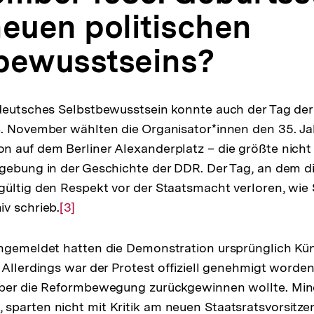
neuen politischen
bewusstseins?
tdeutsches Selbstbewusstsein konnte auch der Tag de
. November wählten die Organisator*innen den 35. Ja
 auf dem Berliner Alexanderplatz – die größte nicht 
dgebung in der Geschichte der DDR. Der Tag, an dem d
ültig den Respekt vor der Staatsmacht verloren, wie 
v schrieb.
Zur
[3]
Auflösung
der
angemeldet hatten die Demonstration ursprünglich Kü
Fußnote
 Allerdings war der Protest offiziell genehmigt worde
über die Reformbewegung zurückgewinnen wollte. Min
sparten nicht mit Kritik am neuen Staatsratsvorsitz