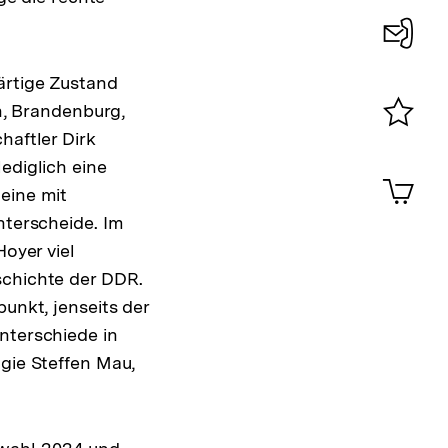
Konta
ärtige Zustand
0
, Brandenburg,
haftler Dirk
Merklist
ansehen
ediglich eine
0
Artik
im
eine mit
nterscheide. Im
Shop-
Warenko
Hoyer viel
ansehen
schichte der DDR.
unkt, jenseits der
nterschiede in
ogie Steffen Mau,