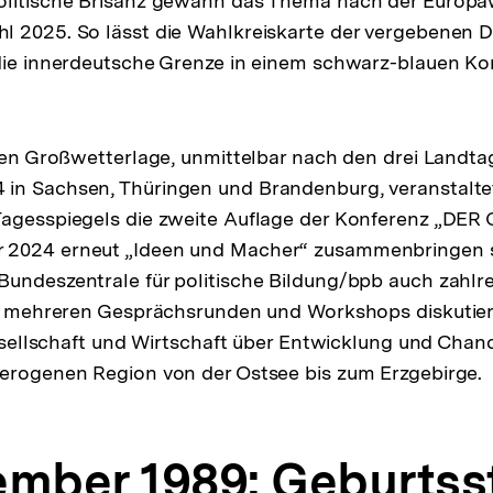
olitische Brisanz gewann das Thema nach der Europ
l 2025. So lässt die Wahlkreiskarte der vergebenen 
die innerdeutsche Grenze in einem schwarz-blauen Ko
chen Großwetterlage, unmittelbar nach den drei Landt
in Sachsen, Thüringen und Brandenburg, veranstalte
agesspiegels die zweite Auflage der Konferenz „DER 
2024 erneut „Ideen und Macher“ zusammenbringen so
undeszentrale für politische Bildung/bpb auch zahlr
 In mehreren Gesprächsrunden und Workshops diskutie
lgesellschaft und Wirtschaft über Entwicklung und Chan
terogenen Region von der Ostsee bis zum Erzgebirge.
ember 1989: Geburts