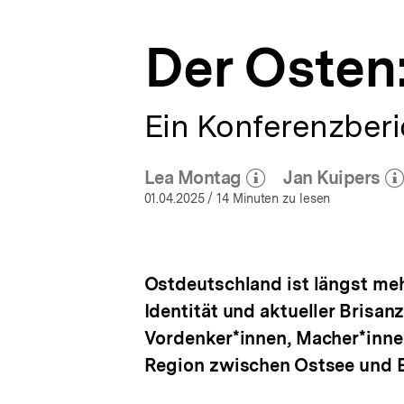
bpb.de
a
t
Der Osten
i
o
n
Ein Konferenzberi
Lea Montag
Jan Kuipers
(Mehr zum Autor)
(Mehr 
öffnen
öf
01.04.2025
/ 14 Minuten zu lesen
Ostdeutschland ist längst mehr
Identität und aktueller Brisa
Vordenker*innen, Macher*inn
Region zwischen Ostsee und E