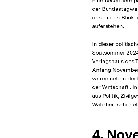
Eine besondere p
der Bundestagwah
den ersten Blick 
auferstehen.
In dieser politis
Spätsommer 2024 
Verlagshaus des T
Anfang November 
waren neben der B
der Wirtschaft .
aus Politik, Zivi
Wahrheit sehr he
4. Nov