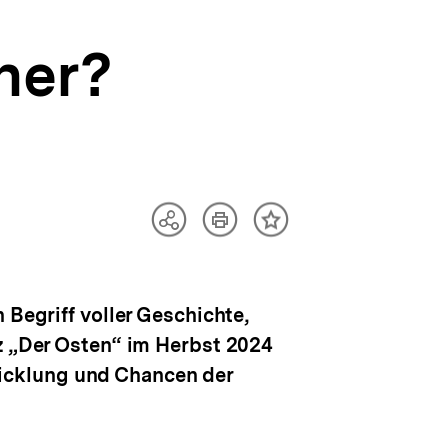
her?
Artikel
Teilen
Inhalt
drucken
Optionen
merken
anzeigen
 Begriff voller Geschichte,
nz „Der Osten“ im Herbst 2024
icklung und Chancen der