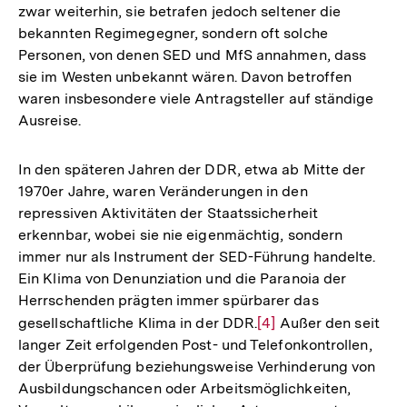
zwar weiterhin, sie betrafen jedoch seltener die
bekannten Regimegegner, sondern oft solche
Personen, von denen SED und MfS annahmen, dass
sie im Westen unbekannt wären. Davon betroffen
waren insbesondere viele Antragsteller auf ständige
Ausreise.
In den späteren Jahren der DDR, etwa ab Mitte der
1970er Jahre, waren Veränderungen in den
repressiven Aktivitäten der Staatssicherheit
erkennbar, wobei sie nie eigenmächtig, sondern
immer nur als Instrument der SED-Führung handelte.
Ein Klima von Denunziation und die Paranoia der
Herrschenden prägten immer spürbarer das
gesellschaftliche Klima in der DDR.
Zur
[4]
Außer den seit
langer Zeit erfolgenden Post- und Telefonkontrollen,
Auflösung
der Überprüfung beziehungsweise Verhinderung von
der
Ausbildungschancen oder Arbeitsmöglichkeiten,
Fußnote