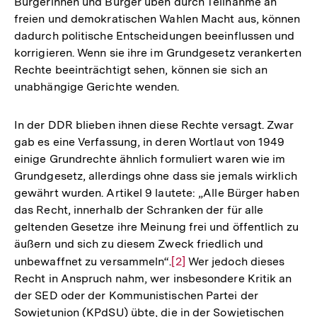
Bürgerinnen und Bürger üben durch Teilnahme an
der
freien und demokratischen Wahlen Macht aus, können
Fußnote
dadurch politische Entscheidungen beeinflussen und
korrigieren. Wenn sie ihre im Grundgesetz verankerten
Rechte beeinträchtigt sehen, können sie sich an
unabhängige Gerichte wenden.
In der DDR blieben ihnen diese Rechte versagt. Zwar
gab es eine Verfassung, in deren Wortlaut von 1949
einige Grundrechte ähnlich formuliert waren wie im
Grundgesetz, allerdings ohne dass sie jemals wirklich
gewährt wurden. Artikel 9 lautete: „Alle Bürger haben
das Recht, innerhalb der Schranken der für alle
geltenden Gesetze ihre Meinung frei und öffentlich zu
äußern und sich zu diesem Zweck friedlich und
unbewaffnet zu versammeln“.
Zur
[2]
Wer jedoch dieses
Recht in Anspruch nahm, wer insbesondere Kritik an
Auflösung
der SED oder der Kommunistischen Partei der
der
Sowjetunion (KPdSU) übte, die in der Sowjetischen
Fußnote