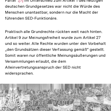
Partei“.
Zur
[7]
Im Unterschied zum Artikel 1 des heutigen
deutschen Grundgesetzes war nicht die Würde des
Auflösung
Menschen unantastbar, sondern nur die Macht der
der
führenden SED-Funktionäre.
Fußnote
Praktisch alle Grundrechte rückten weit nach hinten.
Artikel 9 zur Meinungsfreiheit wurde zum Artikel 27
und so weiter. Alle Rechte wurden unter den Vorbehalt
„den Grundsätzen dieser Verfassung gemäß“ gestellt.
Somit waren nur öffentliche Meinungsäußerungen und
Versammlungen erlaubt, die dem
Alleinvertretungsanspruch der SED nicht
widersprachen.