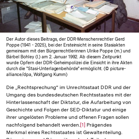
Der Autor dieses Beitrags, der DDR-Menschenrechtler Gerd
Poppe (1941 - 2025), bei der Ersteinsicht in seine Stasiakten
gemeinsam mit den Bürgerrechtlerinnen Ulrike Poppe (m.) und
Bärbel Bohley (l.) am 2. Januar 1992. Ab diesem Zeitpunkt
wurde Opfern der DDR-Geheimpolizei die Einsicht in ihre Akten
durch die "Stasi-Unterlagenbehörde" ermöglicht. (© picture-
alliance/dpa, Wolfgang Kumm)
Die „Rechtsprechung“ im Unrechtsstaat DDR und der
Umgang des bundesdeutschen Rechtsstaates mit der
Hinterlassenschaft der Diktatur, die Aufarbeitung von
Geschichte und Folgen der SED-Diktatur und einige
ihrer ungelösten Probleme und offenen Fragen sollen
nachfolgend behandelt werden.
Zur
[1]
Prägendes
Merkmal eines Rechtsstaates ist Gewaltenteilung.
Auflösung