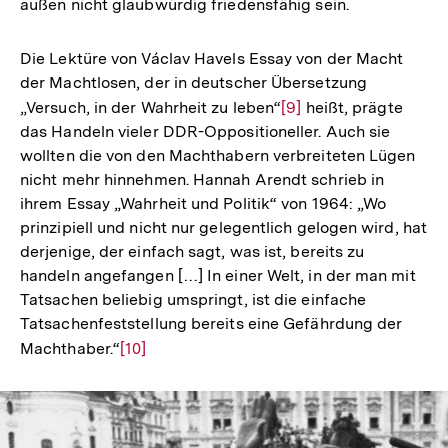
außen nicht glaubwürdig friedensfähig sein.
Die Lektüre von Václav Havels Essay von der Macht
der Machtlosen, der in deutscher Übersetzung
„Versuch, in der Wahrheit zu leben“
Zur
[9]
heißt, prägte
das Handeln vieler DDR-Oppositioneller. Auch sie
Auflösung
wollten die von den Machthabern verbreiteten Lügen
der
nicht mehr hinnehmen. Hannah Arendt schrieb in
Fußnote
ihrem Essay „Wahrheit und Politik“ von 1964: „Wo
prinzipiell und nicht nur gelegentlich gelogen wird, hat
derjenige, der einfach sagt, was ist, bereits zu
handeln angefangen […] In einer Welt, in der man mit
Tatsachen beliebig umspringt, ist die einfache
Tatsachenfeststellung bereits eine Gefährdung der
Machthaber.“
Zur
[10]
Auflösung
der
Fußnote