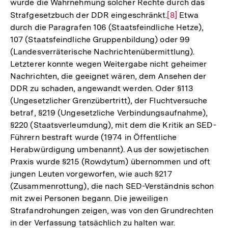
wurde die Wahrnehmung solcher Rechte durch das
Strafgesetzbuch der DDR eingeschränkt.
Zur
[8]
Etwa
durch die Paragrafen 106 (Staatsfeindliche Hetze),
Auflösung
107 (Staatsfeindliche Gruppenbildung) oder 99
der
(Landesverräterische Nachrichtenübermittlung).
Fußnote
Letzterer konnte wegen Weitergabe nicht geheimer
Nachrichten, die geeignet wären, dem Ansehen der
DDR zu schaden, angewandt werden. Oder §113
(Ungesetzlicher Grenzübertritt), der Fluchtversuche
betraf, §219 (Ungesetzliche Verbindungsaufnahme),
§220 (Staatsverleumdung), mit dem die Kritik an SED-
Führern bestraft wurde (1974 in Öffentliche
Herabwürdigung umbenannt). Aus der sowjetischen
Praxis wurde §215 (Rowdytum) übernommen und oft
jungen Leuten vorgeworfen, wie auch §217
(Zusammenrottung), die nach SED-Verständnis schon
mit zwei Personen begann. Die jeweiligen
Strafandrohungen zeigen, was von den Grundrechten
in der Verfassung tatsächlich zu halten war.