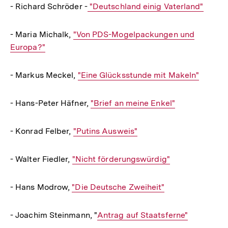
- Richard Schröder -
Interner
"Deutschland einig Vaterland"
Link:
- Maria Michalk,
Interner
"Von PDS-Mogelpackungen und
Europa?"
Link:
- Markus Meckel,
Interner
"Eine Glücksstunde mit Makeln"
Link:
- Hans-Peter Häfner,
Interner
"Brief an meine Enkel"
Link:
- Konrad Felber,
Interner
"Putins Ausweis"
Link:
- Walter Fiedler,
Interner
"Nicht förderungswürdig"
Link:
- Hans Modrow,
Interner
"Die Deutsche Zweiheit"
Link:
- Joachim Steinmann, "
Interner
Antrag auf Staatsferne"
Link: