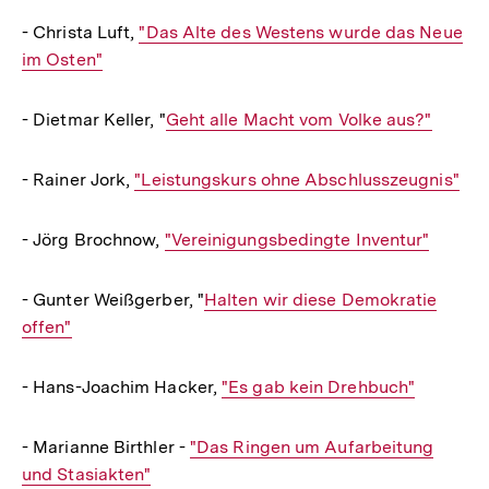
- Christa Luft,
Interner
"Das Alte des Westens wurde das Neue
im Osten"
Link:
- Dietmar Keller, "
Interner
Geht alle Macht vom Volke aus?"
Link:
- Rainer Jork,
Interner
"Leistungskurs ohne Abschlusszeugnis"
Link:
- Jörg Brochnow,
Interner
"Vereinigungsbedingte Inventur"
Link:
- Gunter Weißgerber, "
Interner
Halten wir diese Demokratie
offen"
Link:
- Hans-Joachim Hacker,
Interner
"Es gab kein Drehbuch"
Link:
- Marianne Birthler -
Interner
"Das Ringen um Aufarbeitung
und Stasiakten"
Link: