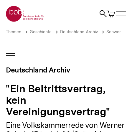
Direkt
Zur Startseite der bpb
zum
0
Artikel
Sho
Seiteninhalt
im
Naviga
Suche
springen
War
öffne
öffnen
öff
Pfadnavigation
"Ein
Brotkrümelnavigation
Themen
Geschichte
Deutschland Archiv
Schwerpunkte
Beitrittsvertrag,
kein
Vereinigungsvertrag"
|
INHALTSNAVIGATION
Deutschland
ÖFFNEN
Archiv
Deutschland Archiv
|
bpb.de
"Ein Beitrittsvertrag,
kein
Vereinigungsvertrag"
Eine Volkskammerrede von Werner