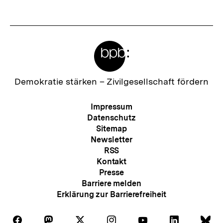
t
e
r
Meta-
I
Links
n
h
Zur
Demokratie stärken –
Zivilgesellschaft fördern
Startseite
a
der
Meta-
Impressum
l
bpb
Navigation
Datenschutz
t
Sitemap
Newsletter
:
RSS
Kontakt
Presse
Barriere melden
Erklärung zur Barrierefreiheit
Auf
Auf
Auf
Auf
Auf
Auf
Au