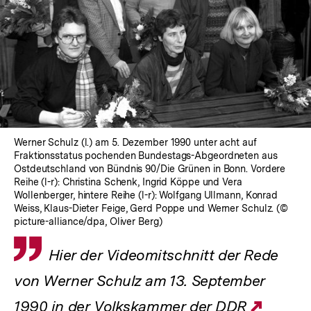
Werner Schulz (l.) am 5. Dezember 1990 unter acht auf
Fraktionsstatus pochenden Bundestags-Abgeordneten aus
Ostdeutschland von Bündnis 90/Die Grünen in Bonn. Vordere
Reihe (l-r): Christina Schenk, Ingrid Köppe und Vera
Wollenberger, hintere Reihe (l-r): Wolfgang Ullmann, Konrad
Weiss, Klaus-Dieter Feige, Gerd Poppe und Werner Schulz. (©
picture-alliance/dpa, Oliver Berg)
Zitat
Hier der Videomitschnitt der Rede
von Werner Schulz am 13. September
Exter
1990 in der Volkskammer der DDR