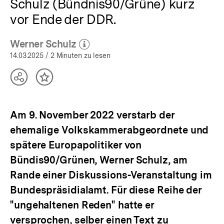
Schulz (Bündnis90/Grüne) kurz
vor Ende der DDR.
Werner Schulz
(Mehr zum Autor)
öffnen
14.03.2025
/ 2 Minuten zu lesen
Teilen
Inhalt
Optionen
merken
anzeigen
Am 9. November 2022 verstarb der
ehemalige Volkskammerabgeordnete und
spätere Europapolitiker von
Bündis90/Grünen, Werner Schulz, am
Rande einer Diskussions-Veranstaltung im
Bundespräsidialamt. Für diese Reihe der
"ungehaltenen Reden" hatte er
versprochen, selber einen Text zu