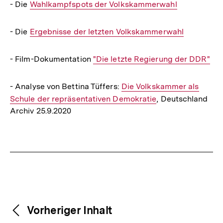
- Die
Interner
Wahlkampfspots der Volkskammerwahl
Link:
- Die
Interner
Ergebnisse der letzten Volkskammerwahl
Link:
- Film-Dokumentation
Interner
"Die letzte Regierung der DDR"
Link:
- Analyse von Bettina Tüffers:
Interner
Die Volkskammer als
Schule der repräsentativen Demokratie
Link:
, Deutschland
Archiv 25.9.2020
Fussnoten
Weitere
Content-
Vorheriger Inhalt
Navigation