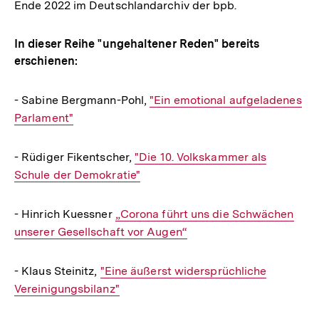
Ende 2022 im Deutschlandarchiv der bpb.
In dieser Reihe "ungehaltener Reden" bereits
erschienen:
- Sabine Bergmann-Pohl,
Interner
"Ein emotional aufgeladenes
Parlament"
Link:
- Rüdiger Fikentscher,
Interner
"Die 10. Volkskammer als
Schule der Demokratie"
Link:
- Hinrich Kuessner
Interner
„Corona führt uns die Schwächen
unserer Gesellschaft vor Augen“
Link:
- Klaus Steinitz,
Interner
"Eine äußerst widersprüchliche
Vereinigungsbilanz"
Link: