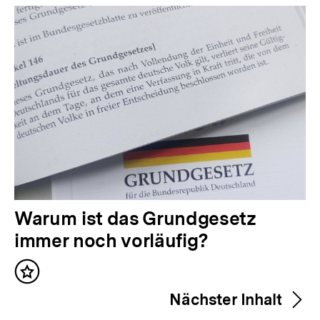
Inhalte
V
Warum ist das Grundgesetz
o
immer noch vorläufig?
r
Inhalt
h
merken
Nächster Inhalt
e