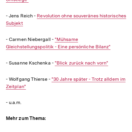
- Jens Reich -
Interner
Revolution ohne souveränes historisches
Subjekt
Link:
- Carmen Niebergall -
Interner
"Mühsame
Gleichstellungspolitik - Eine persönliche Bilanz"
Link:
- Susanne Kschenka -
Interner
"Blick zurück nach vorn"
Link:
- Wolfgang Thierse -
Interner
"30 Jahre später - Trotz alldem im
Zeitplan"
Link:
- u.a.m.
Mehr zum Thema: