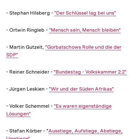
- Stephan Hilsberg -
Interner
"Der Schlüssel lag bei uns"
Link:
- Ortwin Ringleb -
Interner
"Mensch sein, Mensch bleiben"
Link:
- Martin Gutzeit,
Interner
"Gorbatschows Rolle und die der
SDP"
Link:
- Reiner Schneider -
Interner
"Bundestag - Volkskammer 2:2"
Link:
- Jürgen Leskien -
Interner
"Wir und der Süden Afrikas"
Link:
- Volker Schemmel -
Interner
"Es waren eigenständige
Lösungen"
Link:
- Stefan Körber - "
Interner
Ausstiege, Aufstiege, Abstiege,
Umstiege"
Link: